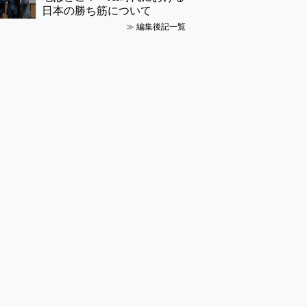
日本の勝ち筋について
≫
編集後記一覧