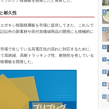
プリプレグ／積層板を開発したと発表した。
3Dプリンタ
産業オープンネット展
デジタルツインとCAE
と耐久性
S＆OP
インダストリー4.0
エポキシ樹脂積層板を市場に提供してきた。これらで
上記以外の新素材や高付加価値商品の開発にも積極的に
イノベーション
製造業ビッグデータ
メイドインジャパン
市場で生じている高電圧化の流れに対応するために、
植物工場
いて高絶縁、高耐トラッキング性、耐熱性を有している
／積層板を開発した。
知財マネジメント
海外生産
グローバル設計・開発
制御セキュリティ
新型コロナへの対応