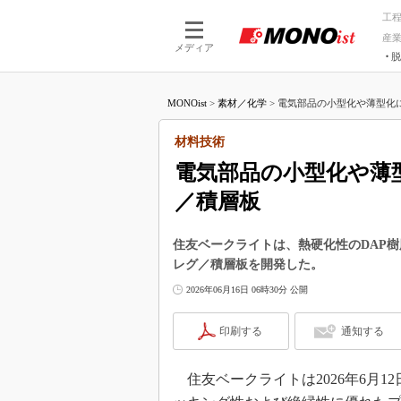
工
産
メディア
脱
つながる技術
AI×技術
MONOist
>
素材／化学
>
電気部品の小型化や薄型化に貢
つながる工場
AI×設備
つながるサービ
Physical
材料技術
電気部品の小型化や薄型
／積層板
住友ベークライトは、熱硬化性のDAP
レグ／積層板を開発した。
2026年06月16日 06時30分 公開
印刷する
通知する
住友ベークライトは2026年6月1