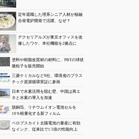
定年退職した理系シニア人材が核融
合発電炉開発で活躍、なぜ？
デクセリアルズが東京オフィスを改
修したワケ、本社機能を2拠点に
塗料や樹脂改質材の材料に、PBTの球状
微粒子を販売開始
三菱ケミカルなど9社、環境省のプラス
チック資源循環実証に参画
日本で水素活用を阻む壁、中国は再エ
ネと水素の導入を加速
脱銅箔、リチウムイオン電池セルを
10％軽量化する新フィルム
ペロブスカイト太陽電池の量産に有効
なインク、従来比で1.5倍の性能向上