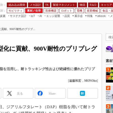
程別：
組み込み開発
メカ設計
製造マネジメント
物流
R＆D
キャリア
FA
業別：
モビリティ
素材／化学
医療機器
ロボット
電機
産業機械
食品・
炭素
サステナ設計
エッジ逆襲
品質
展示会
特集
メ
IoT
AI
ebook
伝承
組み込み開発
CEATEC
読者調査まとめ
編集後記
献、900V耐性のプリプ...
JIMTOF
保全
メカ設計
つながるクルマ
組込み/エッジ コンピューティング
ス
 AI
製造マネジメント
5G
展＆IoT/5Gソリューション展
VR／AR
FA
化に貢献、900V耐性のプリプレグ
IIFES
モビリティ
フィールドサービス
国際ロボット展
素材／化学
FPGA
素材
ジャパンモビリティショー
組み込み画像技術
樹脂を活用し、耐トラッキング性および絶縁性に優れたプリプ
TECHNO-FRONTIER
組み込みモデリング
人テク展
[
遠藤和宏
，
MONOist
]
Windows Embedded
スマート工場EXPO
車載ソフト開発
見る
Share
EdgeTech+
ISO26262
日本ものづくりワールド
2日、ジアリルフタレート（DAP）樹脂を用いて耐トラ
無償設計ツール
AUTOMOTIVE WORLD