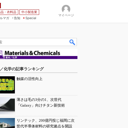
薬品・衣料品
中小製造業
マイページ
ルマガ
告知
Special
／化学の記事ランキング
触媒の活性向上
薄さは毛の3分の1、次世代
「Galaxy」向けチタン新技術
リンテック、200億円投じ福岡に次
世代半導体材料の研究拠点を開設