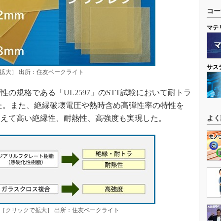
コー
マテ
サス
拡大］ 出所：住友ベークライト
規格である「UL2597」のSTT試験において耐トラ
れた。また、絶縁破壊電圧や熱時含め高弾性率の特性を
加えて高い絶縁性、耐熱性、高強度も実現した。
よく
［クリックで拡大］ 出所：住友ベークライト