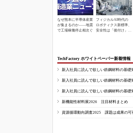
なぜ熊本に半導体産業
フィジカルAI時代の
が集まるのか――地震
ロボティクス新標準、
で工場稼働停止相次ぐ
安全性は「後付け」で
なく「設計の核心」
TechFactory ホワイトペーパー新着情報
新入社員に読んで欲しい鉄鋼材料の基礎知識
新入社員に読んで欲しい鉄鋼材料の基礎知識
新入社員に読んで欲しい鉄鋼材料の基礎知識
新機能性材料展2026 注目材料まとめ
資源循環動向調査2025 課題は成果の