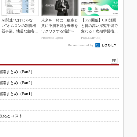
AI関連“だけじゃな
未来を一緒に…顧客と
【8/25開催】CBT活用
い”オムロンの制御機
共に予測不能な未来を
と質の高い探究学習で
器事業、地道な顧客基
ワクワクする場所へ
変わる！次期学習指導
盤強化が結実
要領を見据えた...
PR(dentsu Japan)
PR(COMPASS)
Recommended by
PR
まとめ（Part3）
まとめ（Part2）
まとめ（Part1）
可視化とコスト