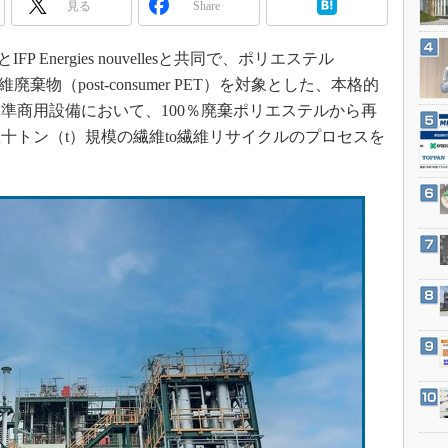
見る
Share
3Dプリンタ
産業オープンネット展
デジタルツインとCAE
IFP Energies nouvellesと共同で、ポリエステル
S＆OP
物（post-consumer PET）を対象とした、本格的
インダストリー4.0
準商用設備において、100％廃棄ポリエステルから再
イノベーション
十トン（t）規模の繊維to繊維リサイクルのプロセスを
製造業ビッグデータ
メイドインジャパン
植物工場
知財マネジメント
海外生産
グローバル設計・開発
制御セキュリティ
新型コロナへの対応