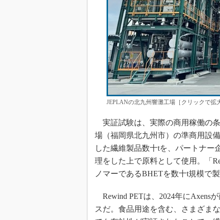
JEPLANの北九州響灘工場［クリックで拡大］
実証試験は、実際の商用稼働の条件
場（福岡県北九州市）の準商用設
した繊維製品数十tを、パートナー企業のNouv
理をした上で原料として使用。「Rew
ノマーであるBHETを数十t規模で
Rewind PETは、2024年にA
スだ。食品用途を含む、さまざまな