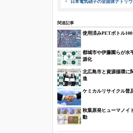
日本電気硝子の全固体ナトリウ
関連記事
使用済みPETボトル10
都城市や伊藤園らが水平
源化
北広島市と資源循環に
進
ケミカルリサイクル普及
秋葉原発ヒューマノイ
動