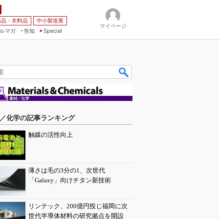
薬品・衣料品
中小製造業
マイページ
ルマガ
告知
Special
／化学の記事ランキング
触媒の活性向上
薄さは毛の3分の1、次世代
「Galaxy」向けチタン新技術
リンテック、200億円投じ福岡に次
世代半導体材料の研究拠点を開設