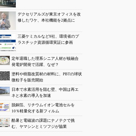
デクセリアルズが東京オフィスを改
修したワケ、本社機能を2拠点に
三菱ケミカルなど9社、環境省のプ
ラスチック資源循環実証に参画
定年退職した理系シニア人材が核融合
発電炉開発で活躍、なぜ？
塗料や樹脂改質材の材料に、PBTの球状
微粒子を販売開始
日本で水素活用を阻む壁、中国は再エ
ネと水素の導入を加速
脱銅箔、リチウムイオン電池セルを
10％軽量化する新フィルム
酷暑と電磁波の課題にナノテクで挑
む、ヤマシンとミツフジが協業