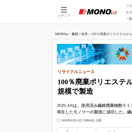
工
産
メディア
脱
つながる技術
AI×技術
MONOist
>
素材／化学
>
100％廃棄ポリエステルから
つながる工場
AI×設備
つながるサービ
Physical
リサイクルニュース
100％廃棄ポリエス
規模で製造
JEPLANは、使用済み繊維廃棄物数十
再生したモノマーの製造に成功した。繊
2026年05月11日 11時00分 公開