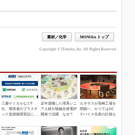
素材／化学
MONOist トップ
Copyright © ITmedia, Inc. All Rights Reserved.
三菱ケミカルなど9
定年退職した理系シニ
ルネサスが高崎工場を
社、環境省のプラスチ
ア人材が核融合発電炉
閉鎖へ、かつてはSiC
ック資源循環実証に参
開発で活躍、なぜ？
デバイス生産の計画も
画