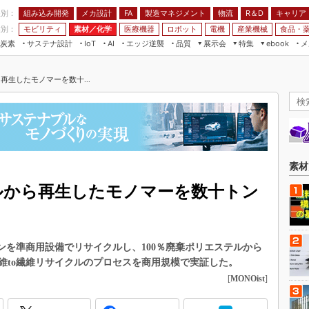
程別：
組み込み開発
メカ設計
製造マネジメント
物流
R＆D
キャリア
FA
業別：
モビリティ
素材／化学
医療機器
ロボット
電機
産業機械
食品・
炭素
サステナ設計
エッジ逆襲
品質
展示会
特集
メ
IoT
AI
ebook
伝承
組み込み開発
CEATEC
読者調査まとめ
編集後記
再生したモノマーを数十...
JIMTOF
保全
メカ設計
つながるクルマ
組込み/エッジ コンピューティング
ス
 AI
製造マネジメント
5G
展＆IoT/5Gソリューション展
VR／AR
FA
IIFES
モビリティ
フィールドサービス
国際ロボット展
素材／化学
FPGA
素材
ジャパンモビリティショー
組み込み画像技術
テルから再生したモノマーを数十トン
TECHNO-FRONTIER
組み込みモデリング
人テク展
Windows Embedded
スマート工場EXPO
トンを準商用設備でリサイクルし、100％廃棄ポリエステルから
車載ソフト開発
EdgeTech+
維to繊維リサイクルのプロセスを商用規模で実証した。
ISO26262
[
MONOist
]
日本ものづくりワールド
無償設計ツール
AUTOMOTIVE WORLD