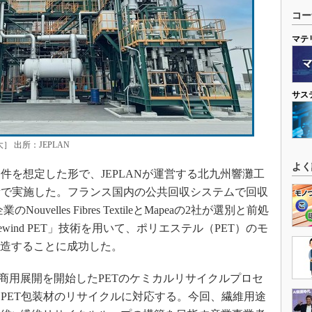
コー
マテ
サス
 出所：JEPLAN
よく
を想定した形で、JEPLANが運営する北九州響灘工
備で実施した。フランス国内の公共回収システムで回収
elles Fibres TextileとMapeaの2社が選別と前処
ind PET」技術を用いて、ポリエステル（PET）のモ
製造することに成功した。
xensが商用展開を開始したPETのケミカルリサイクルプロセ
PET包装材のリサイクルに対応する。今回、繊維用途