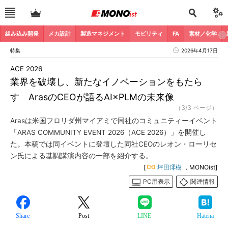
組み込み開発
メカ設計
製造マネジメント
モビリティ
FA
素材／化学
特集
2026年4月17日
ACE 2026
業界を破壊し、新たなイノベーションをもたら
す ArasのCEOが語るAI×PLMの未来像
（3/3 ページ）
Arasは米国フロリダ州マイアミで同社のコミュニティーイベント
「ARAS COMMUNITY EVENT 2026（ACE 2026）」を開催し
た。本稿では同イベントに登壇した同社CEOのレオン・ローリセ
ン氏による基調講演内容の一部を紹介する。
[
坪田澪樹
，MONOist]
PC用表示
関連情報
Share
Post
LINE
Hatena