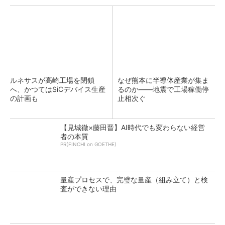
ルネサスが高崎工場を閉鎖
なぜ熊本に半導体産業が集ま
へ、かつてはSiCデバイス生産
るのか――地震で工場稼働停
の計画も
止相次ぐ
【見城徹×藤田晋】AI時代でも変わらない経営
者の本質
PR(FINCHI on GOETHE)
量産プロセスで、完璧な量産（組み立て）と検
査ができない理由