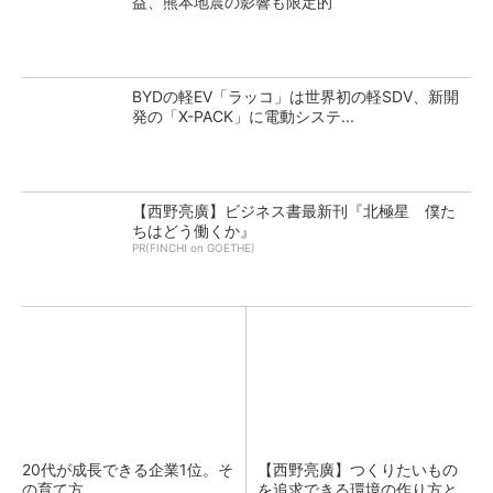
益、熊本地震の影響も限定的
BYDの軽EV「ラッコ」は世界初の軽SDV、新開
発の「X-PACK」に電動システ...
【西野亮廣】ビジネス書最新刊『北極星 僕た
ちはどう働くか』
PR(FINCHI on GOETHE)
20代が成長できる企業1位。そ
【西野亮廣】つくりたいもの
の育て方
を追求できる環境の作り方と