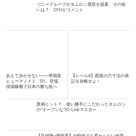
ソニーグループがタムロン買収を提案、その狙
いは？ CFOがコメント
あえて歩かせない――準国産
【レベル4】図面の穴寸法の表
ヒューマノイド「D1」登場、
記を攻略せよ！
現場稼働で日本の勝ち筋へ
異例ヒット？ 使い勝手にこだわったオムロン
の“オープンな”IO-Linkマスター
【見城徹×藤田晋】AI時代でも変わらない経営