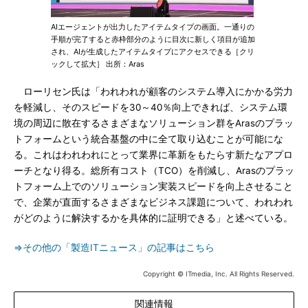
AIエージェントが出力したアイテムタイプの画面。一通りの
手順が完了すると赤枠部分のように目次に新しく項目が追加
され、AIが生成したアイテムタイプにアクセスできる［クリ
ックして拡大］ 出所：Aras
ローリセン氏は「われわれが顧客のシステム導入にかかる労力
を軽減し、そのスピードを30～40％向上できれば、システム環
境の周辺に散在するさまざまなソリューション群をArasのプラッ
トフォームという統合基盤の中に全て取り込むことが可能にな
る。これはわれわれにとって業界に革新をもたらす新たなアプロ
ーチとなり得る。総所有コスト（TCO）を削減し、Arasのプラッ
トフォーム上でのソリューション実装スピードを向上させること
で、企業が直面するさまざまなビジネス課題について、われわれ
がどのように解決するかを具体的に証明できる」と述べている。
⇒その他の「製造ITニュース」の記事はこちら
Copyright © ITmedia, Inc. All Rights Reserved.
関連情報