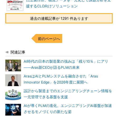
日立製作所、物流データを一元化して課題分析を支
援するCLO向けソリューション
過去の連載記事が 1291 件あります
前のページへ
関連記事
AI時代の日本の製造業の強みは「残り10％」にアリ
――Aras新CEOが語るPLMの未来
ArasはAIとPLMシステムを融合させた「Aras
Innovator Edge」を2026年度に展開へ
設計から製造までのエンジニアリングチェーン情報を
一元管理できる基盤を支援
AIが導くPLMの進化、エンジニアリングAI基盤が加速
させるモノづくりの新たな姿