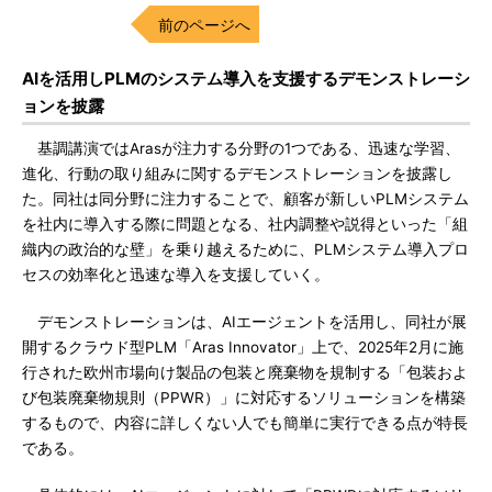
前のページへ
AIを活用しPLMのシステム導入を支援するデモンストレーシ
ョンを披露
基調講演ではArasが注力する分野の1つである、迅速な学習、
進化、行動の取り組みに関するデモンストレーションを披露し
た。同社は同分野に注力することで、顧客が新しいPLMシステム
を社内に導入する際に問題となる、社内調整や説得といった「組
織内の政治的な壁」を乗り越えるために、PLMシステム導入プロ
セスの効率化と迅速な導入を支援していく。
デモンストレーションは、AIエージェントを活用し、同社が展
開するクラウド型PLM「Aras Innovator」上で、2025年2月に施
行された欧州市場向け製品の包装と廃棄物を規制する「包装およ
び包装廃棄物規則（PPWR）」に対応するソリューションを構築
するもので、内容に詳しくない人でも簡単に実行できる点が特長
である。