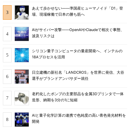
あえて歩かせない――準国産ヒューマノイド「D1」登
場、現場稼働で日本の勝ち筋へ
AIがサイバー攻撃――OpenAIやClaudeで相次ぐ事態、
波及リスクは
シリコン量子コンピュータの量産開発へ、インテルの
18Aプロセスを活用
日立建機の新社名「LANDCROS」を世界に発信、大谷
選手がブランドアンバサダー就任
老朽化したポンプの主要部品を金属3Dプリンタで一体
造形、納期を3分の1に短縮
AIと量子化学計算の連携で色純度の高い青色発光材料を
開発