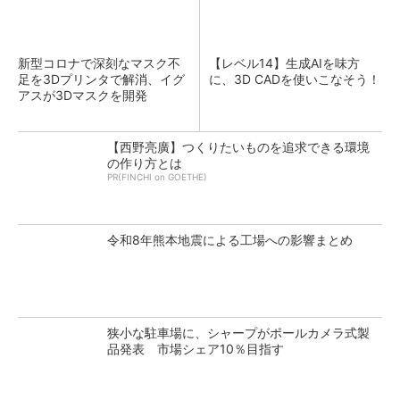
新型コロナで深刻なマスク不
【レベル14】生成AIを味方
足を3Dプリンタで解消、イグ
に、3D CADを使いこなそう！
アスが3Dマスクを開発
【西野亮廣】つくりたいものを追求できる環境
の作り方とは
PR(FINCHI on GOETHE)
令和8年熊本地震による工場への影響まとめ
狭小な駐車場に、シャープがポールカメラ式製
品発表 市場シェア10％目指す