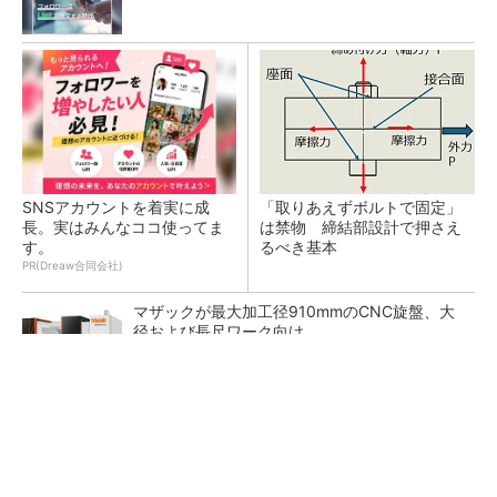
SNSアカウントを着実に成
「取りあえずボルトで固定」
長。実はみんなココ使ってま
は禁物 締結部設計で押さえ
す。
るべき基本
PR(Dreaw合同会社)
マザックが最大加工径910mmのCNC旋盤、大
径および長尺ワーク向け
老朽化したポンプの主要部品を金属3Dプリン
タで一体造形、納期を3分の1に短縮