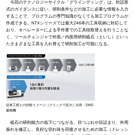
今回のテクノロジーサイクル「グラインディング」は、対話形
式のガイダンスに従い、研削条件などの加工に必要な情報を入力
することで、プログラムの専門知識がなくても加工プログラムが
作成できる。NTXシリーズでは最大246本の工具収納に対応して
おり、オペレーターによる手作業での工具段取替えを行うことな
く、ツールチェンジャで外面／内面用研削砥石（といし）といっ
たさまざまな工具を入れ替えて研削加工が可能になる。
従来工程との比較イメージ［クリックで拡大］出所：DMG
森精機
砥石の研削能力の低下につながる、目つぶれや目詰まり、外周
振れを修正し、良好な切れ味を回復させるための加工（ドレッシ