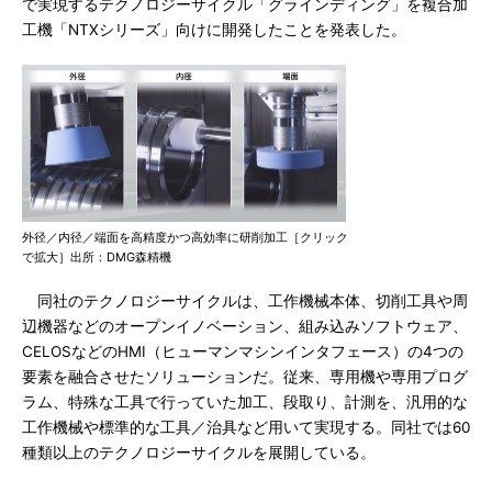
で実現するテクノロジーサイクル「グラインディング」を複合加
工機「NTXシリーズ」向けに開発したことを発表した。
外径／内径／端面を高精度かつ高効率に研削加工［クリック
で拡大］出所：DMG森精機
同社のテクノロジーサイクルは、工作機械本体、切削工具や周
辺機器などのオープンイノベーション、組み込みソフトウェア、
CELOSなどのHMI（ヒューマンマシンインタフェース）の4つの
要素を融合させたソリューションだ。従来、専用機や専用プログ
ラム、特殊な工具で行っていた加工、段取り、計測を、汎用的な
工作機械や標準的な工具／治具など用いて実現する。同社では60
種類以上のテクノロジーサイクルを展開している。