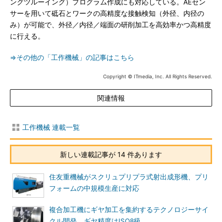
ングツルーイング）プログラム作成にも対応している。AEセン
サーを用いて砥石とワークの高精度な接触検知（外径、内径の
み）が可能で、外径／内径／端面の研削加工を高効率かつ高精度
に行える。
⇒その他の「工作機械」の記事はこちら
Copyright © ITmedia, Inc. All Rights Reserved.
関連情報
工作機械 連載一覧
新しい連載記事が 14 件あります
住友重機械がスクリュプリプラ式射出成形機、プリ
フォームの中規模生産に対応
複合加工機にギヤ加工を集約するテクノロジーサイ
クル開発、ギヤ精度はISO8級