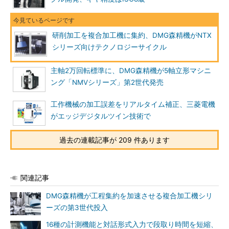
研削加工を複合加工機に集約、DMG森精機がNTX
シリーズ向けテクノロジーサイクル
主軸2万回転標準に、DMG森精機が5軸立形マシニ
ング「NMVシリーズ」第2世代発売
工作機械の加工誤差をリアルタイム補正、三菱電機
がエッジデジタルツイン技術で
過去の連載記事が 209 件あります
関連記事
DMG森精機が工程集約を加速させる複合加工機シリ
ーズの第3世代投入
16種の計測機能と対話形式入力で段取り時間を短縮、