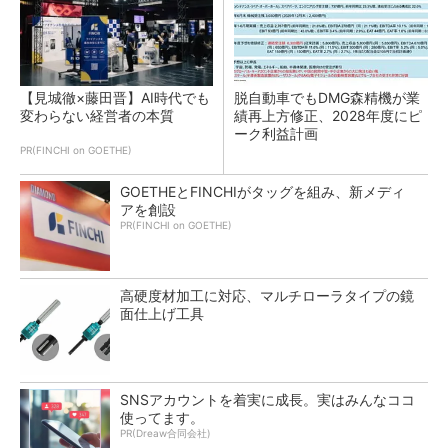
【見城徹×藤田晋】AI時代でも
脱自動車でもDMG森精機が業
変わらない経営者の本質
績再上方修正、2028年度にピ
ーク利益計画
PR(FINCHI on GOETHE)
GOETHEとFINCHIがタッグを組み、新メディ
アを創設
PR(FINCHI on GOETHE)
高硬度材加工に対応、マルチローラタイプの鏡
面仕上げ工具
SNSアカウントを着実に成長。実はみんなココ
使ってます。
PR(Dreaw合同会社)