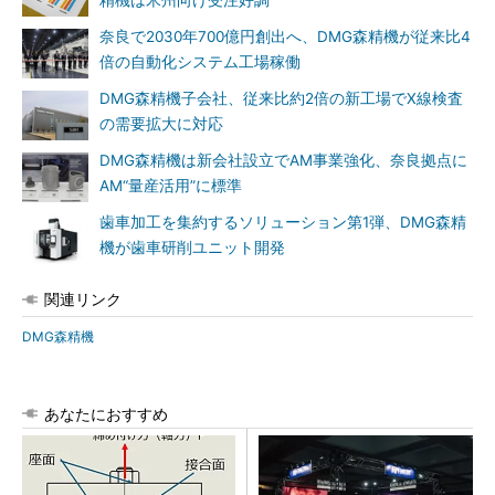
精機は米州向け受注好調
奈良で2030年700億円創出へ、DMG森精機が従来比4
倍の自動化システム工場稼働
DMG森精機子会社、従来比約2倍の新工場でX線検査
の需要拡大に対応
DMG森精機は新会社設立でAM事業強化、奈良拠点に
AM“量産活用”に標準
歯車加工を集約するソリューション第1弾、DMG森精
機が歯車研削ユニット開発
関連リンク
DMG森精機
あなたにおすすめ