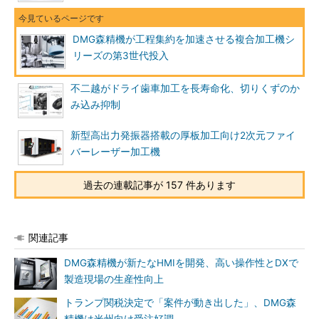
DMG森精機が工程集約を加速させる複合加工機シ
リーズの第3世代投入
不二越がドライ歯車加工を長寿命化、切りくずのか
み込み抑制
新型高出力発振器搭載の厚板加工向け2次元ファイ
バーレーザー加工機
過去の連載記事が 157 件あります
関連記事
DMG森精機が新たなHMIを開発、高い操作性とDXで
製造現場の生産性向上
トランプ関税決定で「案件が動き出した」、DMG森