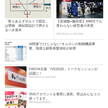
「取りあえずボルトで固定」
【見城徹×藤田晋】AI時代でも
は禁物 締結部設計で押さえ
変わらない経営者の本質
るべき基本
PR(FINCHI on GOETHE)
AI関連“だけじゃない”オムロンの制御機器事
業、地道な顧客基盤強化が結実
FINCHI主催「IVS2026」トークセッションが
話題に！
PR(FINCHI on GOETHE)
SNSアカウントを着実に成長。実はみんなココ
使ってます。
PR(Dreaw合同会社)