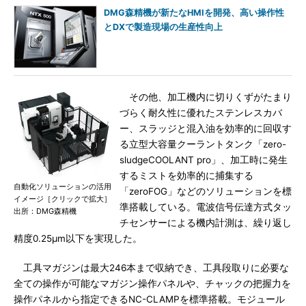
DMG森精機が新たなHMIを開発、高い操作性
とDXで製造現場の生産性向上
その他、加工機内に切りくずがたまり
づらく耐久性に優れたステンレスカバ
ー、スラッジと混入油を効率的に回収す
る立型大容量クーラントタンク「zero-
sludgeCOOLANT pro」、加工時に発生
するミストを効率的に捕集する
自動化ソリューションの活用
「zeroFOG」などのソリューションを標
イメージ［クリックで拡大］
準搭載している。電波信号伝達方式タッ
出所：DMG森精機
チセンサーによる機内計測は、繰り返し
精度0.25μm以下を実現した。
工具マガジンは最大246本まで収納でき、工具段取りに必要な
全ての操作が可能なマガジン操作パネルや、チャックの把握力を
操作パネルから指定できるNC-CLAMPを標準搭載。モジュール