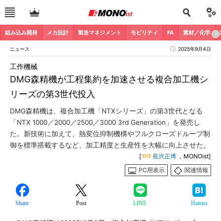
組み込み開発
メカ設計
製造マネジメント
モビリティ
FA
素材／化学
ニュース
2025年9月4日
工作機械
DMG森精機が工程集約を加速させる複合加工機シ
リーズの第3世代投入
DMG森精機は、複合加工機「NTXシリーズ」の第3世代となる
「NTX 1000／2000／2500／3000 3rd Generation」を発売し
た。新技術に加えて、熱変位抑制機構やフルクローズドループ制
御を標準搭載するなど、加工精度と生産性を大幅に向上させた。
[
長沢正博
，MONOist]
PC用表示
関連情報
Share
Post
LINE
Hatena