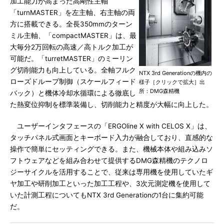
加工能力が高まった高剛性主軸
「turnMASTER」を左主軸、右主軸の両
方に搭載できる。全長350mmのターン
ミル主軸、「compactMASTER」は、最
大毎分2万回転の高速／高トルク加工が
可能だ。「turretMASTER」のミーリン
グ切削能力も向上している。全軸フルク
NTX 3rd Generationの機内の
ローズドループ制御（スケールフィード
様子［クリックで拡大］出
所：DMG森精機
バック）と機体冷却水循環による徹底し
た熱変位抑制を標準装備し、切削能力と精度が大幅に向上した。
ユーザーインタフェースの「ERGOline X with CELOS X」は、
タッチパネル式画面とキーボード入力が融合しており、直感的な
操作で簡単にセッティングできる。また、機械本体や組み込みソ
フトウェアなどを組み合わせて提供するDMG森精機のテクノロ
ジーサイクルを活用することで、従来は専用機を使用していたギ
ヤ加工や研削加工といった加工工程や、3次元測定機を使用して
いた計測工程についてもNTX 3rd Generationの1台に集約可能
だ。