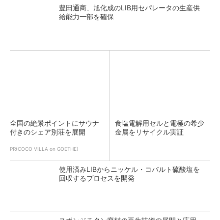
豊田通商、旭化成のLIB用セパレータの生産供
給能力一部を確保
全国の絶景ポイントにサウナ
食塩電解用セルと電極の希少
付きのシェア別荘を展開
金属をリサイクル実証
PR(COCO VILLA on GOETHE)
使用済みLIBからニッケル・コバルト硫酸塩を
回収するプロセスを開発