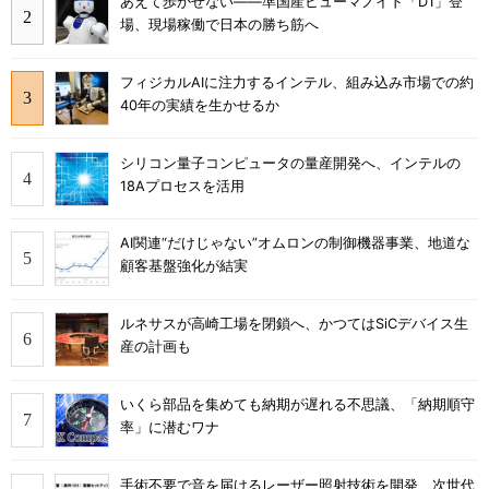
あえて歩かせない――準国産ヒューマノイド「D1」登
場、現場稼働で日本の勝ち筋へ
フィジカルAIに注力するインテル、組み込み市場での約
40年の実績を生かせるか
シリコン量子コンピュータの量産開発へ、インテルの
18Aプロセスを活用
AI関連“だけじゃない”オムロンの制御機器事業、地道な
顧客基盤強化が結実
ルネサスが高崎工場を閉鎖へ、かつてはSiCデバイス生
産の計画も
いくら部品を集めても納期が遅れる不思議、「納期順守
率」に潜むワナ
手術不要で音を届けるレーザー照射技術を開発、次世代