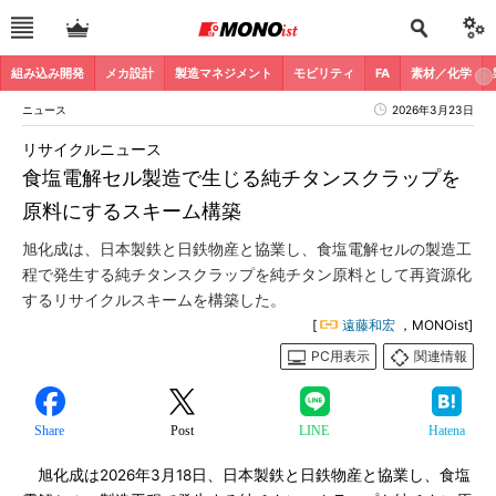
組み込み開発
メカ設計
製造マネジメント
モビリティ
FA
素材／化学
ニュース
2026年3月23日
リサイクルニュース
食塩電解セル製造で生じる純チタンスクラップを
原料にするスキーム構築
旭化成は、日本製鉄と日鉄物産と協業し、食塩電解セルの製造工
程で発生する純チタンスクラップを純チタン原料として再資源化
するリサイクルスキームを構築した。
[
遠藤和宏
，MONOist]
PC用表示
関連情報
Share
Post
LINE
Hatena
旭化成は2026年3月18日、日本製鉄と日鉄物産と協業し、食塩