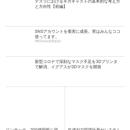
テスラにおけるギガキャストの基本的な考え方
と方向性【前編】
SNSアカウントを着実に成長。実はみんなココ
使ってます。
PR(Dreaw合同会社)
新型コロナで深刻なマスク不足を3Dプリンタ
で解消、イグアスが3Dマスクを開発
リンテック、200億円投じ福
生成AIで現場社員がシステム