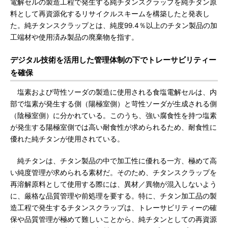
電解セルの製造工程で発生する純チタンスクラップを純チタン原
料として再資源化するリサイクルスキームを構築したと発表し
た。純チタンスクラップとは、純度99.4％以上のチタン製品の加
工端材や使用済み製品の廃棄物を指す。
デジタル技術を活用した管理体制の下でトレーサビリティー
を確保
塩素および苛性ソーダの製造に使用される食塩電解セルは、内
部で塩素が発生する側（陽極室側）と苛性ソーダが生成される側
（陰極室側）に分かれている。このうち、強い腐食性を持つ塩素
が発生する陽極室側では高い耐食性が求められるため、耐食性に
優れた純チタンが使用されている。
純チタンは、チタン製品の中で加工性に優れる一方、極めて高
い純度管理が求められる素材だ。そのため、チタンスクラップを
再溶解原料として使用する際には、異材／異物が混入しないよう
に、厳格な品質管理や前処理を要する。特に、チタン加工品の製
造工程で発生するチタンスクラップは、トレーサビリティーの確
保や品質管理が極めて難しいことから、純チタンとしての再資源