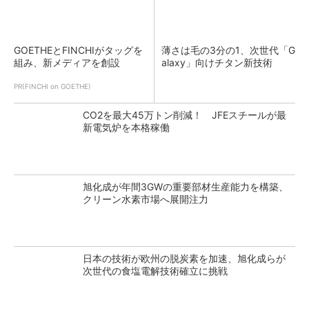
GOETHEとFINCHIがタッグを
薄さは毛の3分の1、次世代「G
組み、新メディアを創設
alaxy」向けチタン新技術
PR(FINCHI on GOETHE)
CO2を最大45万トン削減！ JFEスチールが最
新電気炉を本格稼働
旭化成が年間3GWの重要部材生産能力を構築、
クリーン水素市場へ展開注力
日本の技術が欧州の脱炭素を加速、旭化成らが
次世代の食塩電解技術確立に挑戦