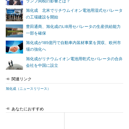
ランプ関税の影響とは？
旭化成 北米でリチウムイオン電池用湿式セパレータ
の工場建設を開始
豊田通商、旭化成のLIB用セパレータの生産供給能力
一部を確保
旭化成が185億円で自動車内装材事業を買収、欧州市
場の強化へ
旭化成がリチウムイオン電池用乾式セパレータの合弁
会社を中国に設立
関連リンク
旭化成（ニュースリリース）
あなたにおすすめ