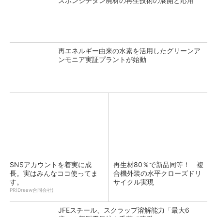
スポンジチタン廃材の再生技術の展開と応用
再エネルギー由来の水素を活用したグリーンア
ンモニア実証プラントが始動
SNSアカウントを着実に成
再生材80％で新品同等！ 複
長。実はみんなココ使ってま
合機外装の水平クローズドリ
す。
サイクル実現
PR(Dreaw合同会社)
JFEスチール、スクラップ溶解能力「最大6