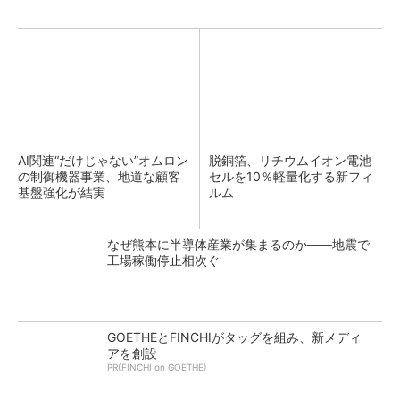
AI関連“だけじゃない”オムロン
脱銅箔、リチウムイオン電池
の制御機器事業、地道な顧客
セルを10％軽量化する新フィ
基盤強化が結実
ルム
なぜ熊本に半導体産業が集まるのか――地震で
工場稼働停止相次ぐ
GOETHEとFINCHIがタッグを組み、新メディ
アを創設
PR(FINCHI on GOETHE)