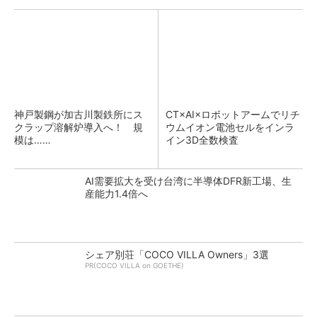
神戸製鋼が加古川製鉄所にス
CT×AI×ロボットアームでリチ
クラップ溶解炉導入へ！ 規
ウムイオン電池セルをインラ
模は……
イン3D全数検査
AI需要拡大を受け台湾に半導体DFR新工場、生
産能力1.4倍へ
シェア別荘「COCO VILLA Owners」3選
PR(COCO VILLA on GOETHE)