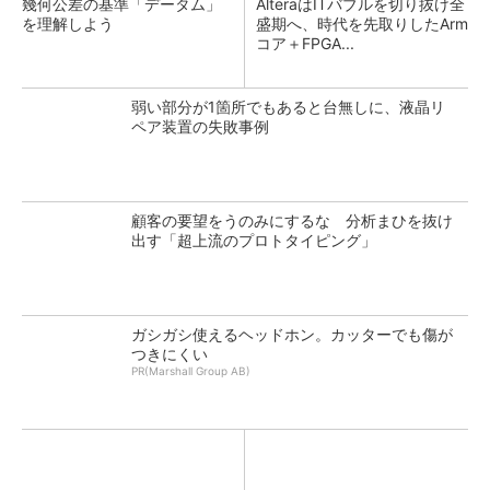
幾何公差の基準「データム」
AlteraはITバブルを切り抜け全
を理解しよう
盛期へ、時代を先取りしたArm
コア＋FPGA...
弱い部分が1箇所でもあると台無しに、液晶リ
ペア装置の失敗事例
顧客の要望をうのみにするな 分析まひを抜け
出す「超上流のプロトタイピング」
ガシガシ使えるヘッドホン。カッターでも傷が
つきにくい
PR(Marshall Group AB)