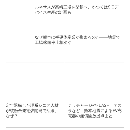
ルネサスが高崎工場を閉鎖へ、かつてはSiCデ
バイス生産の計画も
なぜ熊本に半導体産業が集まるのか――地震で
工場稼働停止相次ぐ
定年退職した理系シニア人材
テラチャージやFLASH、テス
が核融合発電炉開発で活躍、
ラなど 熊本地震によるEV充
なぜ？
電器の無償開放拠点まと...