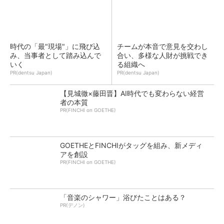
時代の「最"現場"」に飛び込
チームが本音で意見を交わし
み、当事者として踏み込んで
合い、多様な人財が挑戦でき
いく
る組織へ
PR(dentsu Japan)
PR(dentsu Japan)
【見城徹×藤田晋】AI時代でも変わらない経営
者の本質
PR(FINCHI on GOETHE)
GOETHEとFINCHIがタッグを組み、新メディ
アを創設
PR(FINCHI on GOETHE)
「音楽のシャワー」浴びたことはある？
PR(デノン)