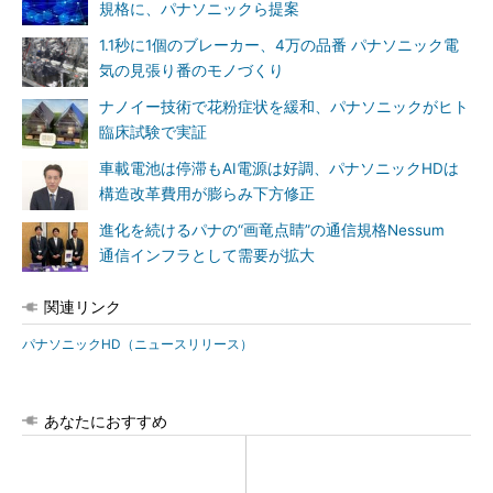
規格に、パナソニックら提案
1.1秒に1個のブレーカー、4万の品番 パナソニック電
気の見張り番のモノづくり
ナノイー技術で花粉症状を緩和、パナソニックがヒト
臨床試験で実証
車載電池は停滞もAI電源は好調、パナソニックHDは
構造改革費用が膨らみ下方修正
進化を続けるパナの“画竜点睛”の通信規格Nessum
通信インフラとして需要が拡大
関連リンク
パナソニックHD（ニュースリリース）
あなたにおすすめ