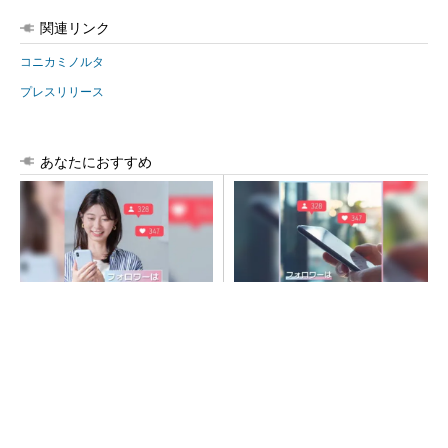
関連リンク
コニカミノルタ
プレスリリース
あなたにおすすめ
SNSアカウントを着実に成
SNSアカウントを着実に成
長。実はみんなココ使ってま
長。実はみんなココ使ってま
す。
す。
PR(Dreaw合同会社)
PR(Dreaw合同会社)
「取りあえずボルトで固定」は禁物 締結部設
計で押さえるべき基本