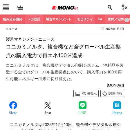
組み込み開発
メカ設計
製造マネジメント
モビリティ
FA
素材／化学
ニュース
2026年1月8日
製造マネジメントニュース
コニカミノルタ、複合機など全グローバル生産拠
点の購入電力で再エネ100％達成
コニカミノルタは、複合機やデジタル印刷システム、消耗品を製
造する全てのグローバル生産拠点において、購入電力を100％再
生可能エネルギー由来に切り替えた。
[MONOist]
PC用表示
関連情報
Share
Post
LINE
Hatena
コニカミノルタは2025年12月10日、複合機やデジタル印刷シ