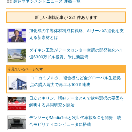
製造マネジメントニュース 連載一覧
新しい連載記事が 221 件あります
旭化成の半導体材料成長戦略、AIサーバの進化を支
える新素材とは
ダイキン工業がデータセンター空調の開発強化へ1
億6300万ドル投資、米に新設備
コニカミノルタ、複合機など全グローバル生産拠
点の購入電力で再エネ100％達成
日立とキリン、嗜好データとAIで飲料選択の要因を
解明する共同研究を開始
デンソーがMediaTekと次世代車載SoCを開発、統
合モビリティコンピュータに搭載