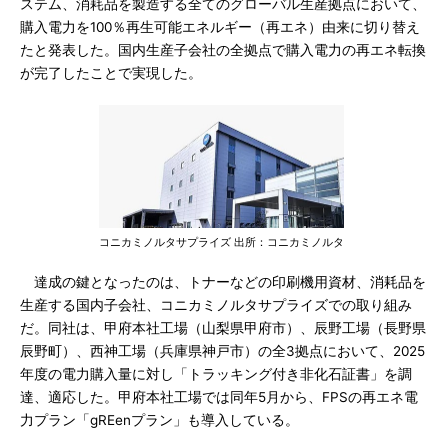
ステム、消耗品を製造する全てのグローバル生産拠点において、
購入電力を100％再生可能エネルギー（再エネ）由来に切り替え
たと発表した。国内生産子会社の全拠点で購入電力の再エネ転換
が完了したことで実現した。
コニカミノルタサプライズ 出所：コニカミノルタ
達成の鍵となったのは、トナーなどの印刷機用資材、消耗品を
生産する国内子会社、コニカミノルタサプライズでの取り組み
だ。同社は、甲府本社工場（山梨県甲府市）、辰野工場（長野県
辰野町）、西神工場（兵庫県神戸市）の全3拠点において、2025
年度の電力購入量に対し「トラッキング付き非化石証書」を調
達、適応した。甲府本社工場では同年5月から、FPSの再エネ電
力プラン「gREenプラン」も導入している。