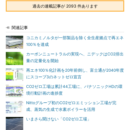
過去の連載記事が 2093 件あります
関連記事
コニカミノルタが一部製品を除く全生産拠点で再エネ
100％を達成
カーボンニュートラルの実現へ、ニデックはCO2排出
量の定量化を開始
再エネ100％化計画を20年前倒し、富士通が2040年度
にスコープ3のネットゼロ宣言
CO2ゼロ工場は累計44工場に、パナソニックHDの環
境行動計画の進捗度
Nittoグループ初のCO2ゼロエミッション工場が完
成、蒸気の生成で水素ボイラーを活用
いまさら聞けない「CO2ゼロ工場」