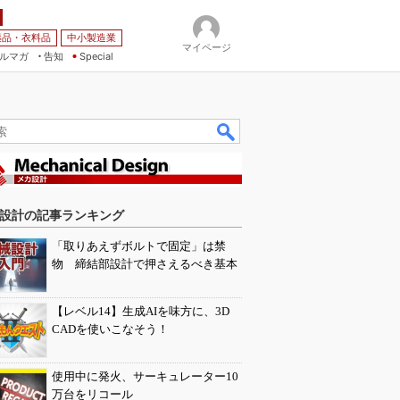
薬品・衣料品
中小製造業
マイページ
ルマガ
告知
Special
設計の記事ランキング
「取りあえずボルトで固定」は禁
物 締結部設計で押さえるべき基本
【レベル14】生成AIを味方に、3D
CADを使いこなそう！
使用中に発火、サーキュレーター10
万台をリコール