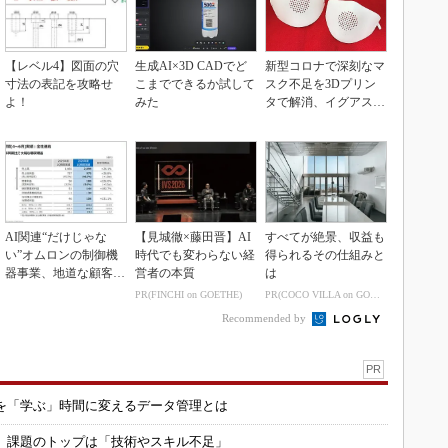
【レベル4】図面の穴
生成AI×3D CADでど
新型コロナで深刻なマ
寸法の表記を攻略せ
こまでできるか試して
スク不足を3Dプリン
よ！
みた
タで解消、イグアスが
3Dマスクを開発
AI関連“だけじゃな
【見城徹×藤田晋】AI
すべてが絶景、収益も
い”オムロンの制御機
時代でも変わらない経
得られるその仕組みと
器事業、地道な顧客基
営者の本質
は
盤強化が結実
PR(FINCHI on GOETHE)
PR(COCO VILLA on GOETHE)
Recommended by
PR
を「学ぶ」時間に変えるデータ管理とは
用 課題のトップは「技術やスキル不足」