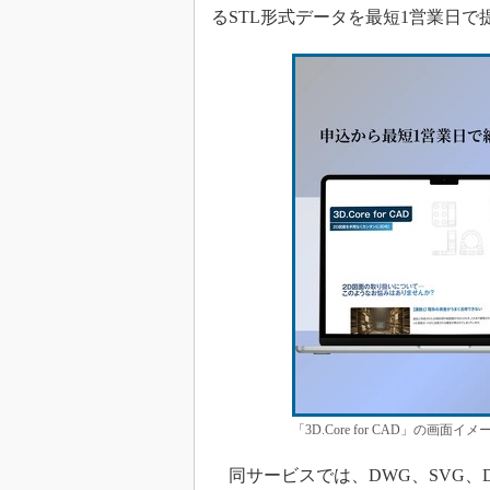
るSTL形式データを最短1営業日で
「3D.Core for CAD」の画面イ
同サービスでは、DWG、SVG、DX