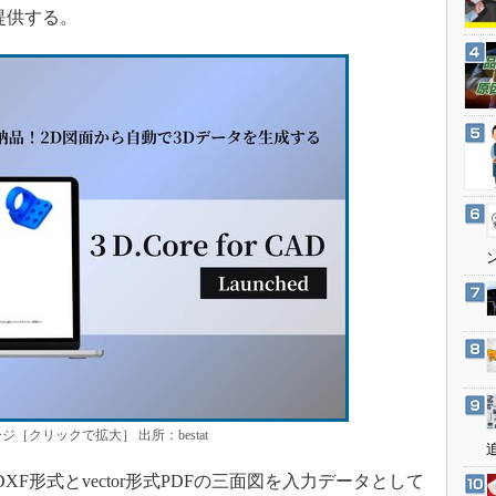
3Dプリンタ
提供する。
産業オープンネット展
デジタルツインとCAE
S＆OP
インダストリー4.0
イノベーション
製造業ビッグデータ
メイドインジャパン
植物工場
知財マネジメント
海外生産
グローバル設計・開発
制御セキュリティ
新型コロナへの対応
メージ［クリックで拡大］ 出所：bestat
F形式とvector形式PDFの三面図を入力データとして