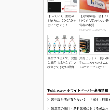
【レベル14】生成AI
【見城徹×藤田晋】AI
を味方に、3D CADを
時代でも変わらない経
使いこなそう！
営者の本質
PR(FINCHI on GOETHE)
量産プロセスで、完璧
異例ヒット？ 使い勝
な量産（組み立て）と
手にこだわったオムロ
検査ができない理由
ンの“オープンな”IO-L
inkマスター
TechFactory ホワイトペーパー新着情報
若手設計者が育たない？ 「探す」時間
製造業の設計・解析業務におけるAI活