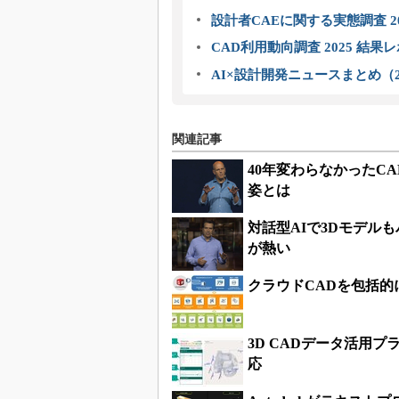
設計者CAEに関する実態調査 2
CAD利用動向調査 2025 結果
AI×設計開発ニュースまとめ（2
関連記事
40年変わらなかったC
姿とは
対話型AIで3Dモデル
が熱い
クラウドCADを包括
3D CADデータ活用
応