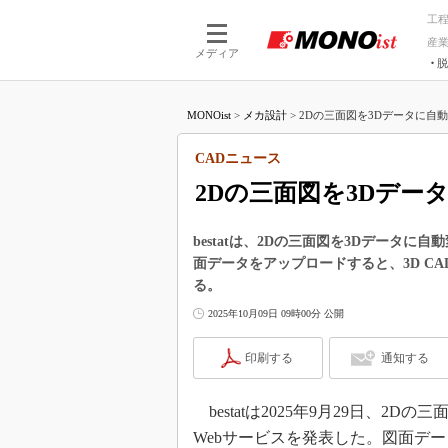
工
産
メディア
脱
つながる技術
AI×技術
MONOist
>
メカ設計
>
2Dの三面図を3Dデータに自動変
つながる工場
AI×設備
つながるサービ
Physical
CADニュース
2Dの三面図を3Dデー
bestatは、2Dの三面図を3Dデータに自動
面データをアップロードすると、3D C
る。
2025年10月09日 09時00分 公開
印刷する
通知する
bestatは2025年9月29日、2Dの三
Webサービスを発表した。図面デー