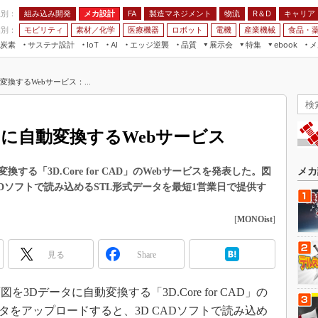
程別：
組み込み開発
メカ設計
製造マネジメント
物流
R＆D
キャリア
FA
業別：
モビリティ
素材／化学
医療機器
ロボット
電機
産業機械
食品・
炭素
サステナ設計
エッジ逆襲
品質
展示会
特集
メ
IoT
AI
ebook
伝承
組み込み開発
CEATEC
読者調査まとめ
編集後記
換するWebサービス：...
JIMTOF
保全
メカ設計
つながるクルマ
組込み/エッジ コンピューティング
ス
 AI
製造マネジメント
5G
展＆IoT/5Gソリューション展
VR／AR
FA
タに自動変換するWebサービス
IIFES
モビリティ
フィールドサービス
国際ロボット展
素材／化学
FPGA
変換する「3D.Core for CAD」のWebサービスを発表した。図
メカ
ジャパンモビリティショー
ADソフトで読み込めるSTL形式データを最短1営業日で提供す
組み込み画像技術
TECHNO-FRONTIER
組み込みモデリング
[
MONOist
]
人テク展
Windows Embedded
スマート工場EXPO
見る
Share
車載ソフト開発
EdgeTech+
ISO26262
日本ものづくりワールド
面図を3Dデータに自動変換する「3D.Core for CAD」の
無償設計ツール
タをアップロードすると、3D CADソフトで読み込め
AUTOMOTIVE WORLD