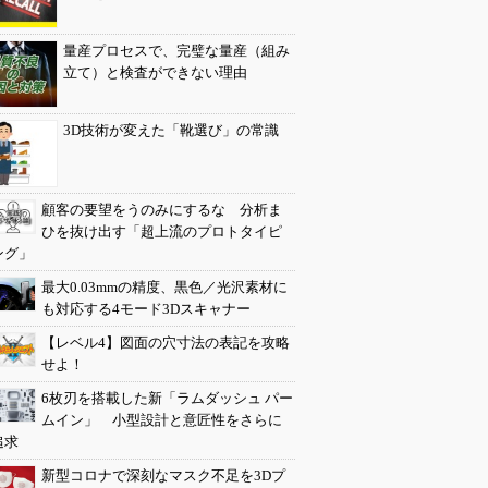
量産プロセスで、完璧な量産（組み
立て）と検査ができない理由
3D技術が変えた「靴選び」の常識
顧客の要望をうのみにするな 分析ま
ひを抜け出す「超上流のプロトタイピ
ング」
最大0.03mmの精度、黒色／光沢素材に
も対応する4モード3Dスキャナー
【レベル4】図面の穴寸法の表記を攻略
せよ！
6枚刃を搭載した新「ラムダッシュ パー
ムイン」 小型設計と意匠性をさらに
追求
新型コロナで深刻なマスク不足を3Dプ