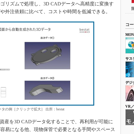
ゴリズムで処理し、3D CADデータへ高精度に変換す
グや外注依頼に比べて、コストや時間を低減できる。
コー
MO
サス
デジ
VR
タの例［クリックで拡大］ 出所：bestat
資産を3D CADデータ化することで、再利用が可能に
が容易になる他、現物保管で必要となる手間やスペース