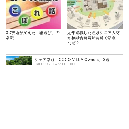
3D技術が変えた「靴選び」の
定年退職した理系シニア人材
常識
が核融合発電炉開発で活躍、
なぜ？
シェア別荘「COCO VILLA Owners」3選
PR(COCO VILLA on GOETHE)
痛みを無駄にしない、震災の教訓をつないでい
くということ
幾何公差の基準「データム」を理解しよう