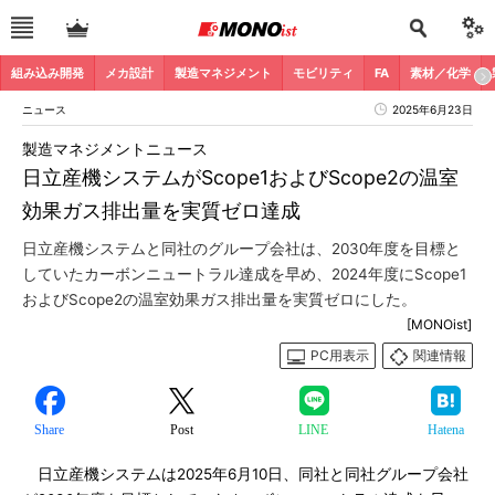
組み込み開発
メカ設計
製造マネジメント
モビリティ
FA
素材／化学
ニュース
2025年6月23日
製造マネジメントニュース
日立産機システムがScope1およびScope2の温室
効果ガス排出量を実質ゼロ達成
日立産機システムと同社のグループ会社は、2030年度を目標と
していたカーボンニュートラル達成を早め、2024年度にScope1
およびScope2の温室効果ガス排出量を実質ゼロにした。
[MONOist]
PC用表示
関連情報
Share
Post
LINE
Hatena
日立産機システムは2025年6月10日、同社と同社グループ会社