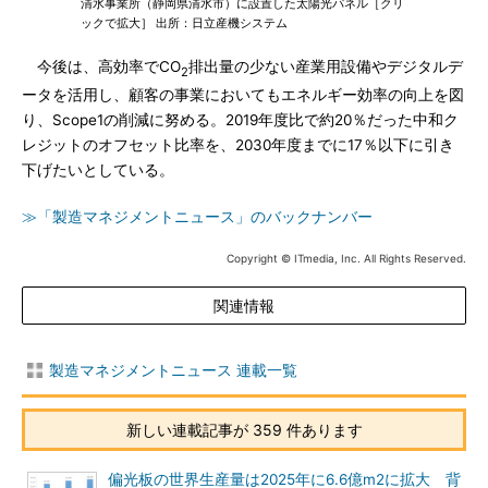
清水事業所（静岡県清水市）に設置した太陽光パネル［クリ
ックで拡大］ 出所：日立産機システム
今後は、高効率でCO
排出量の少ない産業用設備やデジタルデ
2
ータを活用し、顧客の事業においてもエネルギー効率の向上を図
り、Scope1の削減に努める。2019年度比で約20％だった中和ク
レジットのオフセット比率を、2030年度までに17％以下に引き
下げたいとしている。
≫「製造マネジメントニュース」のバックナンバー
Copyright © ITmedia, Inc. All Rights Reserved.
関連情報
製造マネジメントニュース 連載一覧
新しい連載記事が 359 件あります
偏光板の世界生産量は2025年に6.6億m2に拡大 背