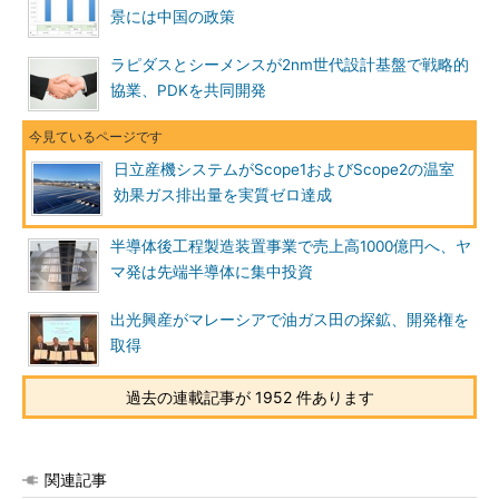
景には中国の政策
ラピダスとシーメンスが2nm世代設計基盤で戦略的
協業、PDKを共同開発
日立産機システムがScope1およびScope2の温室
効果ガス排出量を実質ゼロ達成
半導体後工程製造装置事業で売上高1000億円へ、ヤ
マ発は先端半導体に集中投資
出光興産がマレーシアで油ガス田の探鉱、開発権を
取得
過去の連載記事が 1952 件あります
関連記事