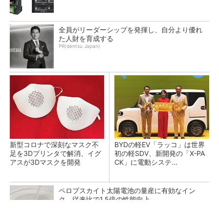
全員がリーダーシップを発揮し、自分より優れ
た人財を育成する
PR(dentsu Japan)
新型コロナで深刻なマスク不
BYDの軽EV「ラッコ」は世界
足を3Dプリンタで解消、イグ
初の軽SDV、新開発の「X-PA
アスが3Dマスクを開発
CK」に電動システ...
ペロブスカイト太陽電池の量産に有効なイン
ク、従来比で1.5倍の性能向上