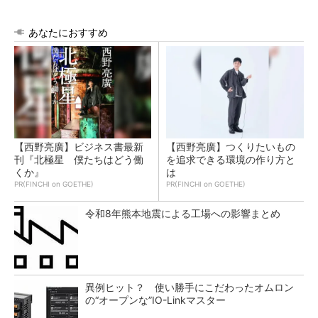
あなたにおすすめ
【西野亮廣】ビジネス書最新
【西野亮廣】つくりたいもの
刊『北極星 僕たちはどう働
を追求できる環境の作り方と
くか』
は
PR(FINCHI on GOETHE)
PR(FINCHI on GOETHE)
令和8年熊本地震による工場への影響まとめ
異例ヒット？ 使い勝手にこだわったオムロン
の“オープンな”IO-Linkマスター