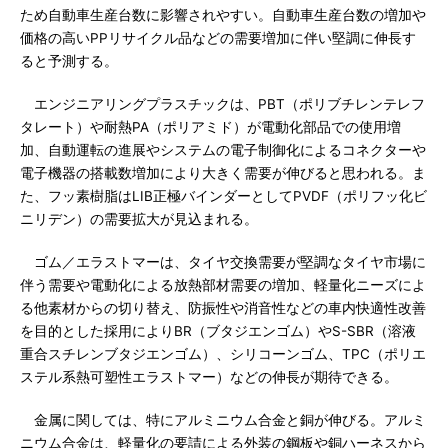
ため自動車生産台数に影響されやすい。自動車生産台数の増加や
価格の高いPPリサイクル品などの需要増加に伴い堅調に伸長す
ると予測する。
エンジニアリングプラスチックは、PBT（ポリブチレンテレフ
タレート）や耐熱PA（ポリアミド）が電動化部品での使用増
加、自動運転の進展やシステムの電子制御化によるコネクターや
電子機器の搭載数増加により大きく需要が伸びると思われる。ま
た、フッ素樹脂はLIB正極バインダーとしてPVDF（ポリフッ化ビ
ニリデン）の需要拡大が見込まれる。
ゴム／エラストマーは、タイヤ交換需要が堅調なタイヤ市場に
伴う需要や電動化による放熱部材需要の増加、軽量化ニーズによ
る他素材からの切り替え、防振性や消音性などの車内快適性改善
を目的とした採用によりBR（ブタジエンゴム）やS-SBR（溶液
重合スチレンブタジエンゴム）、シリコーンゴム、TPC（ポリエ
ステル系熱可塑性エラストマー）などの伸長が期待できる。
金属に関しては、特にアルミニウム合金と銅が伸びる。アルミ
ニウム合金は、軽量化の要請による外装の鋼板や銅ハーネスから