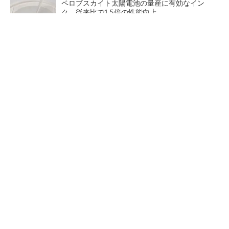
ペロブスカイト太陽電池の量産に有効なイン
ク、従来比で1.5倍の性能向上
FINCHI主催「IVS2026」トークセッションが
話題に！
PR(FINCHI on GOETHE)
【レベル14】生成AIを味方に、3D CADを使い
こなそう！