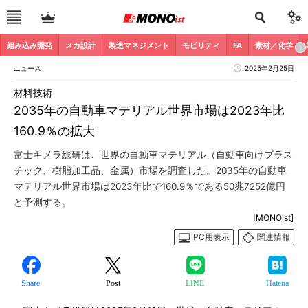
組み込み開発
メカ設計
製造マネジメント
モビリティ
FA
素材／化学
ニュース
2025年2月25日
材料技術
2035年の自動車マテリアル世界市場は2023年比
160.9％の拡大
富士キメラ総研は、世界の自動車マテリアル（自動車向けプラス
チック、樹脂加工品、金属）市場を調査した。2035年の自動車
マテリアル世界市場は2023年比で160.9％である50兆7252億円
と予測する。
[MONOist]
PC用表示
関連情報
Share
Post
LINE
Hatena