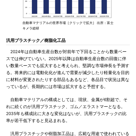
自動車マテリアルの世界市場［クリックで拡大］ 出所：富士
キメラ総研
汎用プラスチック／樹脂化工品
2024年は自動車生産台数が対前年で下回ることから数量ベー
スでは伸びていない。2025年以降は自動車生産台数の回復に伴
い数量ベースでも拡大すると考えられ、堅調な市場伸長を予測す
る。将来的には電動化化が進んで需要が減少したり軽量化を目的
に材料が変更されたりする部品もあるなど、各品目で状況は異な
っているが、長期的には市場は拡大すると予想する。
自動車マテリアルの構成としては、現状、金属が6割超で、そ
れに続くのが汎用プラスチック、ゴム／エラストマーとなる。
2035年も構成比に大きな変化はないが、汎用プラスチックの比
率が若干低下すると見込まれる。
汎用プラスチックや樹脂加工品は、広範な用途で使われている