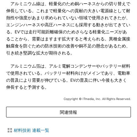
アルミニウム線は、軽量化のため銅ハーネスからの切り替えで
伸長している。これまで軽量化への貢献の大きい電源線として耐
熱性や強度があまり求められていない領域で使用されてきたが、
エンジンハーネスや高圧ハーネスにも採用する動きが出てきてい
る。EVでは走行可能距離確保のためさらなる軽量化ニーズがあ
ることから、需要はますます拡大すると考えられる。異種金属接
触腐食を防ぐための防水技術の改善や銅不足の懸念があるため、
引き続き堅調な拡大が期待される。
アルミニウム箔は、アルミ電解コンデンサーやバッテリー材料
で使用されている。バッテリー材料向けがメインであり、電動車
の普及により需要が伸びている。EVの普及に伴い今後も大きく
伸長すると予測する。
Copyright © ITmedia, Inc. All Rights Reserved.
関連情報
材料技術 連載一覧