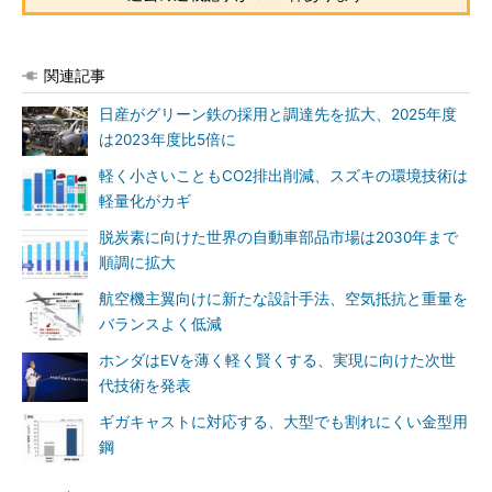
関連記事
日産がグリーン鉄の採用と調達先を拡大、2025年度
は2023年度比5倍に
軽く小さいこともCO2排出削減、スズキの環境技術は
軽量化がカギ
脱炭素に向けた世界の自動車部品市場は2030年まで
順調に拡大
航空機主翼向けに新たな設計手法、空気抵抗と重量を
バランスよく低減
ホンダはEVを薄く軽く賢くする、実現に向けた次世
代技術を発表
ギガキャストに対応する、大型でも割れにくい金型用
鋼