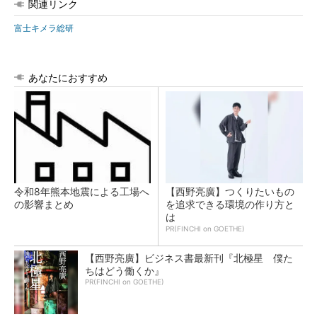
関連リンク
富士キメラ総研
あなたにおすすめ
令和8年熊本地震による工場へ
【西野亮廣】つくりたいもの
の影響まとめ
を追求できる環境の作り方と
は
PR(FINCHI on GOETHE)
【西野亮廣】ビジネス書最新刊『北極星 僕た
ちはどう働くか』
PR(FINCHI on GOETHE)