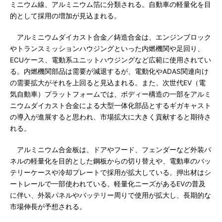
ミニウム線、アルミニウム箔に分類される。自動車の軽量化を目
的として採用の増加が見込まれる。
アルミニウムダイカスト合金／鋳造合金は、エンジンブロック
やトランスミッションハウジングといった内燃機関や足回り、
ECUケース、電動系ユニットハウジングなど広範に使用されてい
る。内燃機関部品は需要が減退するが、電動化やADAS関連向け
の需要拡大がそれを上回ると見込まれる。また、次世代EV（電
気自動車）プラットフォームでは、ボディー構造の一部をアルミ
ニウムダイカスト合金による大型一体化部品とするギガキャスト
の導入が進展すると思われ、市場拡大に大きく貢献すると期待さ
れる。
アルミニウム合金板は、ドアやフード、フェンダーなど外装パ
ネルの軽量化を目的とした鋼板からの切り替えや、電動車のバッ
テリーケースや冷却プレートで採用が拡大している。押出材はシ
ートレールで一部使われている。軽量化ニーズがあるEVの普及
に伴い、外装パネルやバッテリー周りで使用が拡大し、長期的な
市場伸長が予想される。