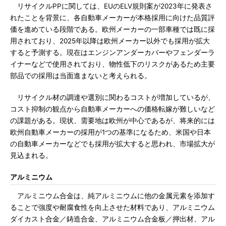
リサイクルPPに関しては、EUのELV規則案が2023年に発表さ
れたことを背景に、各自動車メーカーが本格採用に向けた品質評
価を進めている段階である。欧州メーカーの一部車種では既に採
用されており、2025年以降は欧州メーカー以外でも採用が拡大
すると予測する。現在はエンジンアンダーカバーやフェンダーラ
イナーなどで使用されており、物性低下のリスクがあるため主要
部品での採用は当面進まないと考えられる。
リサイクル材の調達や選別に関わるコストが増加しているが、
コスト抑制の観点から自動車メーカーへの価格転嫁が難しいなど
の課題がある。現状、需要地は欧州が中心であるが、将来的には
欧州自動車メーカーの採用が1つの基準になるため、米国や日本
の自動車メーカーなどでも採用が拡大すると思われ、市場拡大が
見込まれる。
アルミニウム
アルミニウム合金は、純アルミニウムに他の金属元素を添加す
ることで強度や耐腐食性を向上させた材料であり、アルミニウム
ダイカスト合金／鋳造合金、アルミニウム合金板／押出材、アル