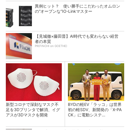
異例ヒット？ 使い勝手にこだわったオムロン
の“オープンな”IO-Linkマスター
【見城徹×藤田晋】AI時代でも変わらない経営
者の本質
PR(FINCHI on GOETHE)
新型コロナで深刻なマスク不
BYDの軽EV「ラッコ」は世界
足を3Dプリンタで解消、イグ
初の軽SDV、新開発の「X-PA
アスが3Dマスクを開発
CK」に電動システ...