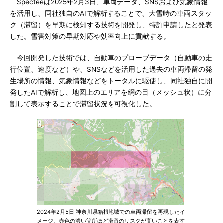
Specteeは2025年2月3日、車両データ、SNSおよび気象情報
を活用し、同社独自のAIで解析することで、大雪時の車両スタッ
ク（滞留）を早期に検知する技術を開発し、特許申請したと発表
した。雪害対策の早期対応や効率向上に貢献する。
今回開発した技術では、自動車のプローブデータ（自動車の走
行位置、速度など）や、SNSなどを活用した過去の車両滞留の発
生場所の情報、気象情報などをトータルに駆使し、同社独自に開
発したAIで解析し、地図上のエリアを網の目（メッシュ状）に分
割して表示することで滞留状況を可視化した。
2024年2月5日 神奈川県箱根地域での車両滞留を再現したイ
メージ。赤色の濃い箇所ほど滞留のリスクが高いことを表す