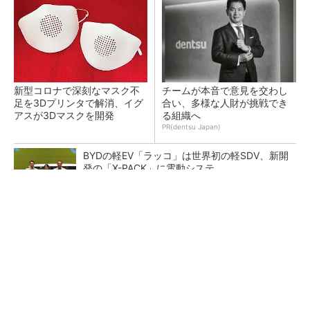
新型コロナで深刻なマスク不
チームが本音で意見を交わし
足を3Dプリンタで解消、イグ
合い、多様な人財が挑戦でき
アスが3Dマスクを開発
る組織へ
PR(dentsu Japan)
BYDの軽EV「ラッコ」は世界初の軽SDV、新開
発の「X-PACK」に電動システ...
ペロブスカイト太陽電池の量産に有効なイン
ク、従来比で1.5倍の性能向上
【レベル14】生成AIを味方に、3D CADを使い