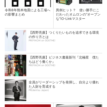
令和8年熊本地震による工場へ
異例ヒット？ 使い勝手にこ
の影響まとめ
だわったオムロンの“オープン
な”IO-Linkマスター
【西野亮廣】つくりたいものを追求できる環境
の作り方とは
PR(FINCHI on GOETHE)
【西野亮廣】ビジネス書最新刊『北極星 僕た
ちはどう働くか』
PR(FINCHI on GOETHE)
全員がリーダーシップを発揮し、自分より優れ
た人財を育成する
PR(dentsu Japan)