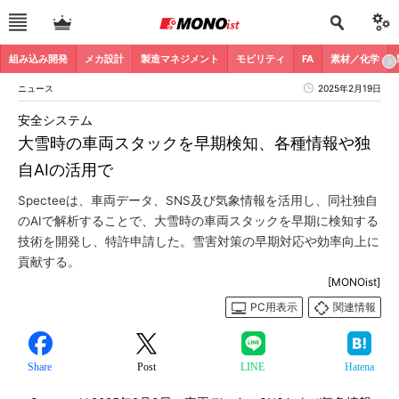
組み込み開発
メカ設計
製造マネジメント
モビリティ
FA
素材／化学
ニュース
2025年2月19日
安全システム
大雪時の車両スタックを早期検知、各種情報や独
自AIの活用で
Specteeは、車両データ、SNS及び気象情報を活用し、同社独自
のAIで解析することで、大雪時の車両スタックを早期に検知する
技術を開発し、特許申請した。雪害対策の早期対応や効率向上に
貢献する。
[MONOist]
PC用表示
関連情報
Share
Post
LINE
Hatena