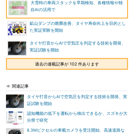
大雪時の車両スタックを早期検知、各種情報や独
自AIの活用で
鉱山ダンプの燃費改善、タイヤ寿命向上を目的とし
た実証実験を開始
タイヤ打音からAIで空気圧を判定する技術を開発、
実証試験を開始
過去の連載記事が 102 件あります
関連記事
タイヤ打音からAIで空気圧を判定する技術を開発、実
証試験を開始
認知機能の低下を運転から検出できるか、スズキが大
分県で研究
8.3Mピクセルの車載カメラを受注開始、高速道路な