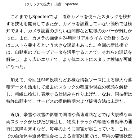
［クリックで拡大］ 出所：Spectee
これまでもSpecteeでは、道路カメラを使ったスタックを検知
する技術を開発してきたが、カメラを設置していない箇所では検
知できず、カメラ設置の少ない山間部など広域のカバーが難しか
った。また、カメラの画像を24時間リアルタイムで分析するの
はコストを要するという大きな課題もあった。今回の新技術で
は、自動車のプローブデータを活用することで、それらの課題を
解決し、より広いエリアで、より低コストにスタック検知が可能
になった。
加えて、今回はSNS投稿など多様な情報ソースによる膨大な蓄
積データも活用して過去のスタックの程度や現在の状態を解析
し、精緻に検知し表示する仕組みを作り上げた。なお、同技術は
特許出願中で、サービスの提供時期および提供方法は未定だ。
近頃、豪雪や吹雪の影響で国道や高速道路などでは大規模な車
両スタックがたびたび発生し、物流トラックの輸送や自動車の通
行に支障を来すなど、毎年のように雪害が起こっている。これま
での自治体や道路管理会社による雪害対策では、車両の滞留状況