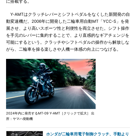
に搭載する。
Y-AMTはクラッチレバーとシフトペダルをなくした新開発の自
動変速機だ。2006年に開発した二輪車用自動MT「YCC-S」を発
展させ、より高いスポーツ性と利便性を両立させた。シフト操作
を手元のレバーに集約することで、より直感的なギアチェンジを
可能にするという。クラッチやシフトペダルの操作から解放しな
がら、二輪車を操る楽しさや人機一体感の向上につなげる。
2024年内に発売するMT-09 Y-AMT［クリックで拡大］ 出
所：ヤマハ発動機
ホンダが二輪車用電子制御クラッチ、手動より