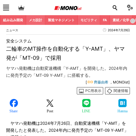
組み込み開発
メカ設計
製造マネジメント
モビリティ
FA
素材／化学
ニュース
2024年7月29日
安全システム
二輪車のMT操作を自動化する「Y-AMT」、ヤマ
発が「MT-09」で採用
ヤマハ発動機は自動変速機構「Y-AMT」を開発した。2024年内
に発売予定の「MT-09 Y-AMT」に搭載する。
[
齊藤由希
，MONOist]
PC用表示
関連情報
Share
Post
LINE
Hatena
ヤマハ発動機は2024年7月26日、自動変速機構「Y-AMT」を
開発したと発表した。2024年内に発売予定の「MT-09 Y-AMT」