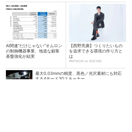
AI関連“だけじゃない”オムロン
【西野亮廣】つくりたいもの
の制御機器事業、地道な顧客
を追求できる環境の作り方と
基盤強化が結実
は
PR(FINCHI on GOETHE)
最大0.03mmの精度、黒色／光沢素材にも対応
する4モード3Dスキャナー
テスラにおけるギガキャストの基本的な考え方
と方向性【前編】