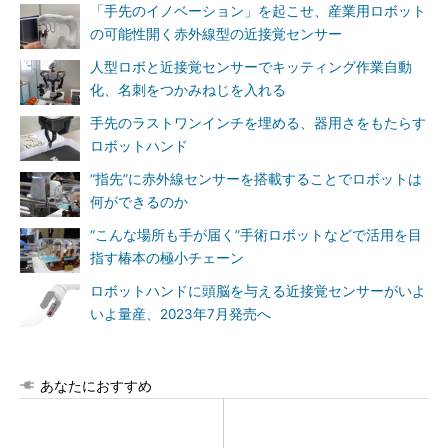
「手先のイノベーション」を起こせ、産業用ロボット
の可能性開く赤外線型の近接覚センサー
人型ロボと近接覚センサーでキッティング作業自動
化、名刺をつかみねじを入れる
手先のラストワンインチを埋める、器用さをもたらす
ロボットハンド
“指先”に赤外線センサーを搭載することでロボットは
何ができるのか
“こんな場所も手が届く”手術ロボットなどで活用を目
指す椿本の極小チェーン
ロボットハンドに頭脳を与える近接覚センサーがいよ
いよ量産、2023年7月発売へ
あなたにおすすめ