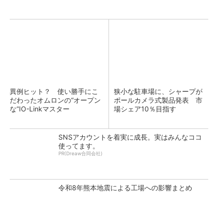
異例ヒット？ 使い勝手にこ
狭小な駐車場に、シャープが
だわったオムロンの“オープン
ポールカメラ式製品発表 市
な”IO-Linkマスター
場シェア10％目指す
SNSアカウントを着実に成長。実はみんなココ
使ってます。
PR(Dreaw合同会社)
令和8年熊本地震による工場への影響まとめ