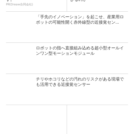
PR(Dreaw合同会社)
「手先のイノベーション」を起こせ、産業用ロ
ボットの可能性開く赤外線型の近接覚セン...
ロボットの指へ直接組み込める超小型オールイ
ンワン型モーションモジュール
チリやホコリなどの汚れのリスクがある現場で
も活用できる近接覚センサー