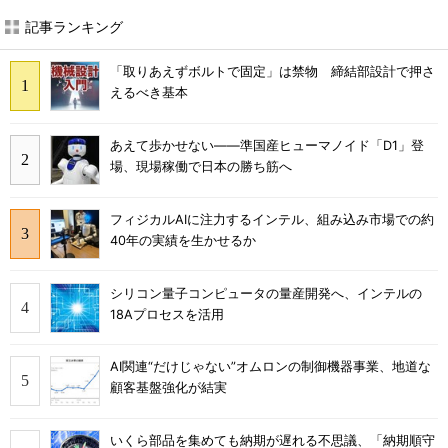
記事ランキング
「取りあえずボルトで固定」は禁物 締結部設計で押さ
えるべき基本
あえて歩かせない――準国産ヒューマノイド「D1」登
場、現場稼働で日本の勝ち筋へ
フィジカルAIに注力するインテル、組み込み市場での約
40年の実績を生かせるか
シリコン量子コンピュータの量産開発へ、インテルの
18Aプロセスを活用
AI関連“だけじゃない”オムロンの制御機器事業、地道な
顧客基盤強化が結実
いくら部品を集めても納期が遅れる不思議、「納期順守