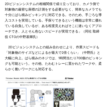
2Dビジョンシステムの相補関係で成り立っており、カメラ側で
対象物の厳密な座標の計測をする必要がなく、簡単なカメラでも
十分にばら積みピッキングに対応できる。そのため、手ごろな導
入コストを実現している。手探りできるという機能は非常に優れ
ている自負しているが、ある程度見えればそこに迷いなくアプロ
ーチでき、人とそん色ないスピードが実現できる」（同社 取締
役 CTOの中野基輝氏）
2Dビジョンシステムとの組み合わせにより、作業スピードも
「対象物のサイズなどによるが最大で2倍くらい」（中野氏）と
大幅に向上。ばら積みのネジでは、1時間当たり700個のピッキン
グも可能という。その他、たわむトレーに置かれたワークや、柔
らかく脆いワークにも対応する。