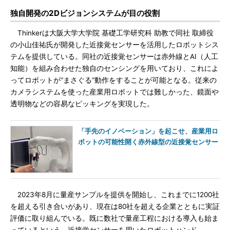
独自開発の2Dビジョンシステムが目の役割
Thinkerは大阪大学大学院 基礎工学研究科 助教で同社 取締役
の小山佳祐氏が開発した近接覚センサーを活用したロボットシス
テムを提供している。同社の近接覚センサーは赤外線とAI（人工
知能）を組み合わせた独自のセンシングを用いており、これによ
ってロボットが“まさぐる”動作をすることが可能となる。従来の
カメラシステムを使った産業用ロボットでは難しかった、鏡面や
透明物などの容易なピッキングを実現した。
「手先のイノベーション」を起こせ、産業用ロ
ボットの可能性開く赤外線型の近接覚センサー
2023年8月に量産サンプルを提供を開始し、これまでに1200社
を超える引き合いがあり、現在は80社を超える企業とともに実証
評価に取り組んでいる。既に数社で量産工程における導入も始ま