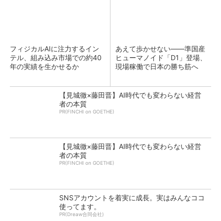
フィジカルAIに注力するイン
あえて歩かせない――準国産
テル、組み込み市場での約40
ヒューマノイド「D1」登場、
年の実績を生かせるか
現場稼働で日本の勝ち筋へ
【見城徹×藤田晋】AI時代でも変わらない経営
者の本質
PR(FINCHI on GOETHE)
【見城徹×藤田晋】AI時代でも変わらない経営
者の本質
PR(FINCHI on GOETHE)
SNSアカウントを着実に成長。実はみんなココ
使ってます。
PR(Dreaw合同会社)