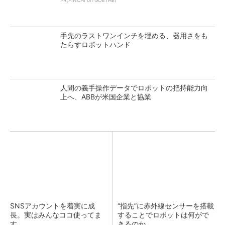
PR(FINCHI on GOETHE)
手先のラストワンインチを埋める、器用さをも
たらすロボットハンド
人間の義手操作データでロボットの把持能力向
上へ、ABBが米国企業と協業
SNSアカウントを着実に成
“指先”に赤外線センサーを搭載
長。実はみんなココ使ってま
することでロボットは何がで
す。
きるのか