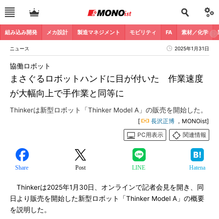
組み込み開発
メカ設計
製造マネジメント
モビリティ
FA
素材／化学
ニュース
2025年1月31日
協働ロボット
まさぐるロボットハンドに目が付いた 作業速度
が大幅向上で手作業と同等に
Thinkerは新型ロボット「Thinker Model A」の販売を開始した。
[
長沢正博
，MONOist]
PC用表示
関連情報
Share
Post
LINE
Hatena
Thinkerは2025年1月30日、オンラインで記者会見を開き、同
日より販売を開始した新型ロボット「Thinker Model A」の概要
を説明した。