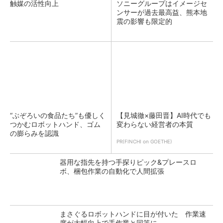
触媒の活性向上
ソニーグループはイメージセ
ンサーが過去最高益、熊本地
震の影響も限定的
“ぶぞろいの食品たち”も優しく
【見城徹×藤田晋】AI時代でも
つかむロボットハンド、ゴム
変わらない経営者の本質
の膨らみを認識
PR(FINCHI on GOETHE)
器用な指先を持つ手探りピック&プレースロ
ボ、梱包作業の自動化で人間拡張
まさぐるロボットハンドに目が付いた 作業速
度が大幅向上で手作業と同等に