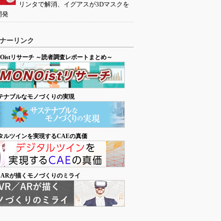
リンタで解消、イグアスが3Dマスクを
開発
ナーリンク
NOistリサーチ ～読者調査レポートまとめ～
テナブルなモノづくりの実現
タルツインを実現するCAEの真価
／ARが描くモノづくりのミライ