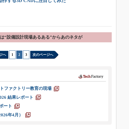
動作する3D CADに注目してみた
位は“設備設計現場あるある”からあのネタが
ジへ
1
|
2
|
3
次のページへ
トファクトリー教育の現場
026 結果レポート
レポート
026年4月）