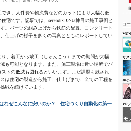
［クリックで拡大］ 出所：セレンディクス
間で施工でき、人件費や物流費などのカットにより大幅な低
宅です。記事では、serendix10の3棟目の施工事例と
コー
ます。パーツの組み上げから鉄筋の配置、コンクリート
MO
修、仕上げの様子を多くの写真とともにレポートしてい
より、着工から竣工（しゅんこう）までの期間が大幅
サス
削減も可能となります。また、施工現場に近い場所でパ
コストの低減も図れるといいます。まだ課題も残され
クスは住宅の製造から施工、仕上げまで、全ての工程を
デジ
、挑戦を続けています。
宅はなぜこんなに安いのか？ 住宅づくり自動化の第一
VR