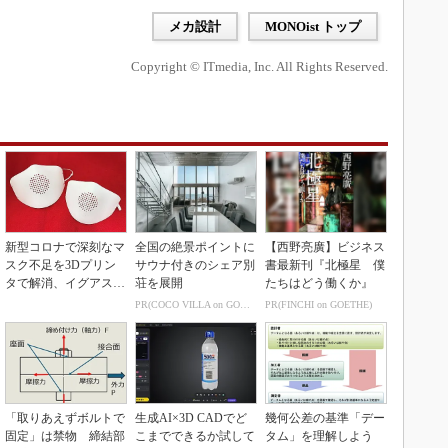
メカ設計
MONOist トップ
Copyright © ITmedia, Inc. All Rights Reserved.
新型コロナで深刻なマ
全国の絶景ポイントに
【西野亮廣】ビジネス
スク不足を3Dプリン
サウナ付きのシェア別
書最新刊『北極星 僕
タで解消、イグアスが
荘を展開
たちはどう働くか』
3Dマスクを開発
PR(COCO VILLA on GOETHE)
PR(FINCHI on GOETHE)
「取りあえずボルトで
生成AI×3D CADでど
幾何公差の基準「デー
固定」は禁物 締結部
こまでできるか試して
タム」を理解しよう