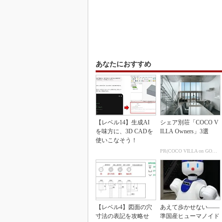
あなたにおすすめ
【レベル14】生成AI
シェア別荘「COCO V
を味方に、3D CADを
ILLA Owners」3選
使いこなそう！
PR(COCO VILLA on GOETHE)
【レベル4】図面の穴
あえて歩かせない――
寸法の表記を攻略せ
準国産ヒューマノイド