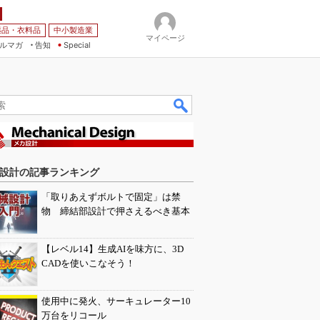
薬品・衣料品
中小製造業
マイページ
ルマガ
告知
Special
設計の記事ランキング
「取りあえずボルトで固定」は禁
物 締結部設計で押さえるべき基本
【レベル14】生成AIを味方に、3D
CADを使いこなそう！
使用中に発火、サーキュレーター10
万台をリコール