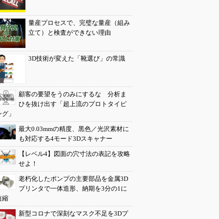
量産プロセスで、完璧な量産（組み
立て）と検査ができない理由
3D技術が変えた「靴選び」の常識
顧客の要望をうのみにするな 分析ま
ひを抜け出す「超上流のプロトタイピ
ング」
最大0.03mmの精度、黒色／光沢素材に
も対応する4モード3Dスキャナー
【レベル4】図面の穴寸法の表記を攻略
せよ！
老朽化したポンプの主要部品を金属3D
プリンタで一体造形、納期を3分の1に
短縮
新型コロナで深刻なマスク不足を3Dプ