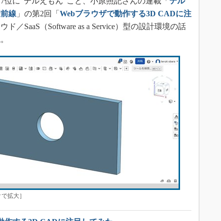
位に“テルえもん”こと、小原照記さんの連載「
テル
最前線
」の第2回「
Webブラウザで動作する3D CADに注
aaS（Software as a Service）型の設計環境の話
ね。
クで拡大］