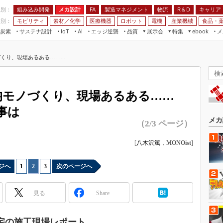
程別：
組み込み開発
メカ設計
製造マネジメント
物流
R＆D
キャリア
FA
業別：
モビリティ
素材／化学
医療機器
ロボット
電機
産業機械
食品・
炭素
サステナ設計
エッジ逆襲
品質
展示会
特集
メ
IoT
AI
ebook
伝承
組み込み開発
CEATEC
読者調査まとめ
編集後記
づくり、現場あるある……...
JIMTOF
保全
メカ設計
つながるクルマ
組込み/エッジ コンピューティング
ス
 AI
製造マネジメント
5G
展＆IoT/5Gソリューション展
VR／AR
FA
0均モノづくり、現場あるある……
IIFES
モビリティ
フィールドサービス
事は
国際ロボット展
素材／化学
FPGA
メカ
（2/3 ページ）
ジャパンモビリティショー
組み込み画像技術
TECHNO-FRONTIER
[
八木沢篤
，
MONOist
]
組み込みモデリング
人テク展
Windows Embedded
ジへ
1
|
2
|
3
次のページへ
スマート工場EXPO
車載ソフト開発
EdgeTech+
見る
Share
ISO26262
日本ものづくりワールド
無償設計ツール
AUTOMOTIVE WORLD
住宅の施工現場レポート