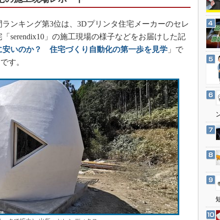
3Dプリンタ
産業オープンネット展
デジタルツインとCAE
年間ランキング第3位は、3Dプリンタ住宅メーカーのセレ
S＆OP
serendix10」の施工現場の様子などをお届けした記
に安いのか？ 住宅づくり自動化の第一歩を見学
」で
インダストリー4.0
んです。
イノベーション
製造業ビッグデータ
メイドインジャパン
植物工場
知財マネジメント
海外生産
グローバル設計・開発
制御セキュリティ
新型コロナへの対応