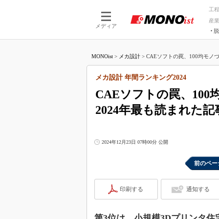
工
産
メディア
脱
つながる技術
AI×技術
MONOist
>
メカ設計
>
CAEソフトの罠、100均モノ
つながる工場
AI×設備
つながるサービ
Physical
メカ設計 年間ランキング2024
CAEソフトの罠、10
2024年最も読まれた記
2024年12月23日 07時00分 公開
前のペー
印刷する
通知する
第3位は、小規模3Dプリンタ