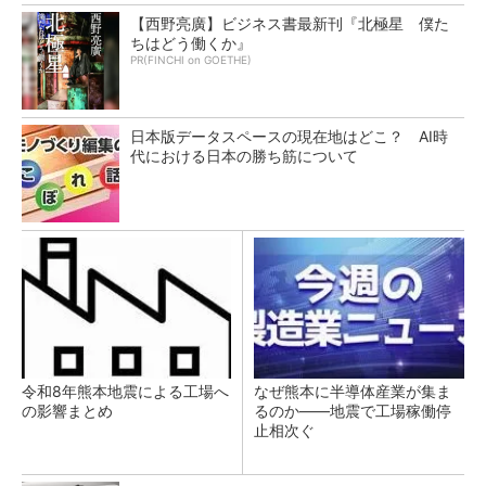
【西野亮廣】ビジネス書最新刊『北極星 僕た
ちはどう働くか』
PR(FINCHI on GOETHE)
日本版データスペースの現在地はどこ？ AI時
代における日本の勝ち筋について
令和8年熊本地震による工場へ
なぜ熊本に半導体産業が集ま
の影響まとめ
るのか――地震で工場稼働停
止相次ぐ