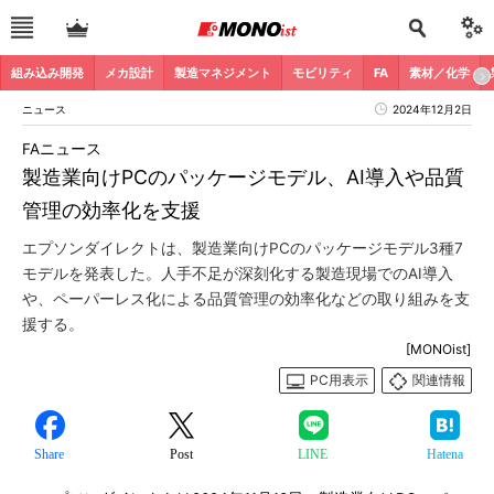
組み込み開発
メカ設計
製造マネジメント
モビリティ
FA
素材／化学
ニュース
2024年12月2日
FAニュース
製造業向けPCのパッケージモデル、AI導入や品質
管理の効率化を支援
エプソンダイレクトは、製造業向けPCのパッケージモデル3種7
モデルを発表した。人手不足が深刻化する製造現場でのAI導入
や、ペーパーレス化による品質管理の効率化などの取り組みを支
援する。
[MONOist]
PC用表示
関連情報
Share
Post
LINE
Hatena