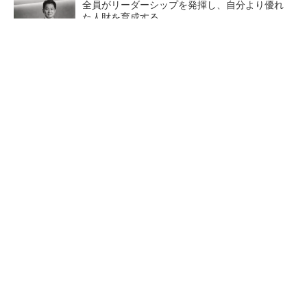
全員がリーダーシップを発揮し、自分より優れ
た人財を育成する
PR(dentsu Japan)
異例ヒット？ 使い勝手にこだわったオムロン
の“オープンな”IO-Linkマスター
AI関連“だけじゃない”オムロンの制御機器事
業、地道な顧客基盤強化が結実