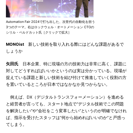
Automation Fair 2024で打ち出した、次世代の自動化を担う
3つのテーマ。右はロックウェル・オートメーション CTOの
シリル・ペルドカット氏［クリックで拡大］
MONOist
新しい技術を取り入れる際にはどんな課題があるで
しょうか
矢田氏
日本企業、特に現場の方の技術力は非常に高く、課題に
対してどうすればばいいかというのは実は分かっている。現場が
捉えている課題と新しい技術を結び付けて推進していく役割の方
を置いているところが日本ではなかなか見つからない。
例えば、DX（デジタルトランスフォーメーション）を進める
と経営者が言っても、スタート地点で“デジタル技術でこの問題
を解決したい”や“会社をこう変革したい”というのが明確でなけれ
ば、指示を受けたスタッフは“何から始めればいいのか”と戸惑っ
てしまう。