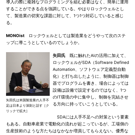
導入の際に複雑なプログラミングを組む必要はなく、簡単に運用
することができる点を強調している。やはりロックウェルとし
て、製造業の切実な課題に対して、1つ1つ対応していると感じ
る。
MONOist
ロックウェルとしては製造業をどうやって次のステ
ップに導こうとしているのでしょうか。
矢田氏
既に触れたAIの活用に加えて、
ロックウェルがSDA（Software Defined
Automation、ソフトウェア定義型自動
化）と打ち出したように、制御器は制御
器でプログラムを書き、場合によっては
設備は設備で設定するのではなく、1つ
のIT環境の中に集中し、制御を完結させ
矢田氏は米国製造業の人手不
る方向に持っていこうとしている。
足は日本より深刻と話す［ク
リックで拡大］
SDAには人手不足への対策という要素
もある。自動車産業で電動化の流れが起こっているが、工場側の
生産技術のような方たちはなかなか増員してもらえない。優秀な