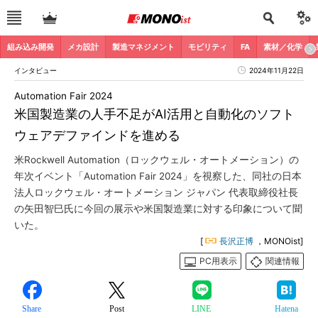
組み込み開発
メカ設計
製造マネジメント
モビリティ
FA
素材／化学
インタビュー
2024年11月22日
Automation Fair 2024
米国製造業の人手不足がAI活用と自動化のソフト
ウェアデファインドを進める
米Rockwell Automation（ロックウェル・オートメーション）の
年次イベント「Automation Fair 2024」を視察した、同社の日本
法人ロックウェル・オートメーション ジャパン 代表取締役社長
の矢田智巳氏に今回の展示や米国製造業に対する印象について聞
いた。
[
長沢正博
，MONOist]
PC用表示
関連情報
Share
Post
LINE
Hatena