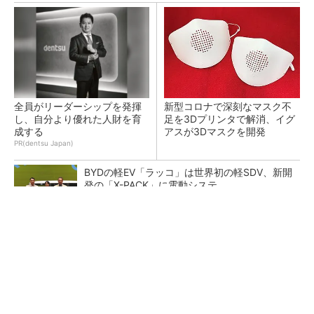
全員がリーダーシップを発揮
新型コロナで深刻なマスク不
し、自分より優れた人財を育
足を3Dプリンタで解消、イグ
成する
アスが3Dマスクを開発
PR(dentsu Japan)
BYDの軽EV「ラッコ」は世界初の軽SDV、新開
発の「X-PACK」に電動システ...
ペロブスカイト太陽電池の量産に有効なイン
ク、従来比で1.5倍の性能向上