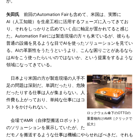
か。
矢田氏
前回のAutomation Fairも含めて、米国は、実際に
AI（人工知能）を生産工程に活用するフェーズに入ってきてお
り、それをしっかりと広めていく点に軸足が置かれてると感じ
た。Automation Fairには製造現場の方々も来ているが、彼らも
普通の設備を見るような目でAIを使ったソリューションを見てい
る。AIの革新性をうたうというより、こんな困りごとがあるなら
はAIをこう使ったらいいのではないか、という提案をするような
領域になってきている。
日本より米国の方が製造現場の人手不
足の問題は深刻だ。単調だったり、危険
だったりする仕事は人が集まらない。人
件費も上がっており、単純な仕事にはコ
ストをかけられない。
ロックウェル傘下のOTTOの
重量物向けAMR［クリックで
会場でAMR（自律型搬送ロボット）
拡大］
のソリューションを展示していたが、た
だモノを搬送するような仕事は機械にやらせればべきだ。それも