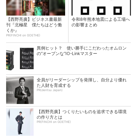
【西野亮廣】ビジネス書最新
令和8年熊本地震による工場へ
刊『北極星 僕たちはどう働
の影響まとめ
くか』
PR(FINCHI on GOETHE)
異例ヒット？ 使い勝手にこだわったオムロン
の“オープンな”IO-Linkマスター
全員がリーダーシップを発揮し、自分より優れ
た人財を育成する
PR(dentsu Japan)
【西野亮廣】つくりたいものを追求できる環境
の作り方とは
PR(FINCHI on GOETHE)