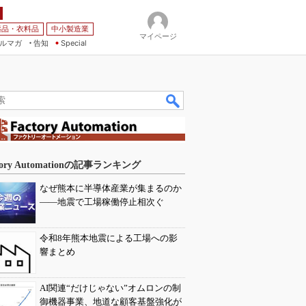
薬品・衣料品
中小製造業
マイページ
ルマガ
告知
Special
tory Automationの記事ランキング
なぜ熊本に半導体産業が集まるのか
――地震で工場稼働停止相次ぐ
令和8年熊本地震による工場への影
響まとめ
AI関連“だけじゃない”オムロンの制
御機器事業、地道な顧客基盤強化が