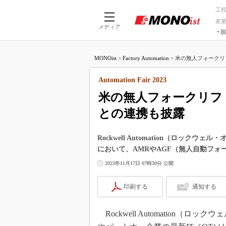
工
産
メディア
脱
つながる技術
AI×技術
MONOist
>
Factory Automation
>
米の無人フォークリフ
つながる工場
AI×設備
つながるサービ
Physical
Automation Fair 2023
米の無人フォークリフ
との連携も披露
Rockwell Automation（ロックウェル
において、AMRやAGF（無人自動フ
2023年11月17日 07時30分 公開
印刷する
通知する
Rockwell Automation