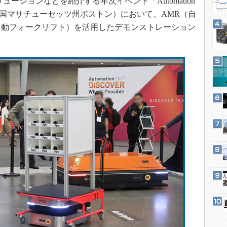
ューションなどを紹介する年次イベント「Automation
3Dプリンタ
産業オープンネット展
6～9日、米国マサチューセッツ州ボストン）において、AMR（自
デジタルツインとCAE
自動フォークリフト）を活用したデモンストレーション
S＆OP
インダストリー4.0
イノベーション
製造業ビッグデータ
メイドインジャパン
植物工場
知財マネジメント
海外生産
グローバル設計・開発
制御セキュリティ
新型コロナへの対応