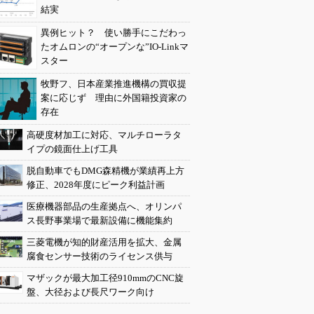
結実
異例ヒット？ 使い勝手にこだわっ
たオムロンの“オープンな”IO-Linkマ
スター
牧野フ、日本産業推進機構の買収提
案に応じず 理由に外国籍投資家の
存在
高硬度材加工に対応、マルチローラタ
イプの鏡面仕上げ工具
脱自動車でもDMG森精機が業績再上方
修正、2028年度にピーク利益計画
医療機器部品の生産拠点へ、オリンパ
ス長野事業場で最新設備に機能集約
三菱電機が知的財産活用を拡大、金属
腐食センサー技術のライセンス供与
マザックが最大加工径910mmのCNC旋
盤、大径および長尺ワーク向け