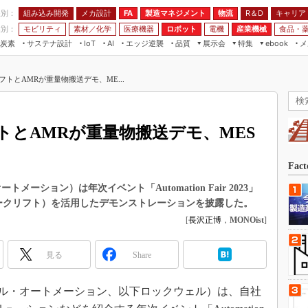
程別：
組み込み開発
メカ設計
製造マネジメント
物流
R＆D
キャリア
FA
業別：
モビリティ
素材／化学
医療機器
ロボット
電機
産業機械
食品・
炭素
サステナ設計
エッジ逆襲
品質
展示会
特集
メ
IoT
AI
ebook
伝承
組み込み開発
CEATEC
読者調査まとめ
編集後記
トとAMRが重量物搬送デモ、ME...
JIMTOF
保全
メカ設計
つながるクルマ
組込み/エッジ コンピューティング
ス
 AI
製造マネジメント
5G
展＆IoT/5Gソリューション展
VR／AR
FA
トとAMRが重量物搬送デモ、MES
IIFES
モビリティ
フィールドサービス
国際ロボット展
素材／化学
FPGA
Fac
ジャパンモビリティショー
組み込み画像技術
・オートメーション）は年次イベント「Automation Fair 2023」
TECHNO-FRONTIER
ォークリフト）を活用したデモンストレーションを披露した。
組み込みモデリング
人テク展
[
長沢正博
，
MONOist
]
Windows Embedded
スマート工場EXPO
車載ソフト開発
見る
Share
EdgeTech+
ISO26262
日本ものづくりワールド
（ロックウェル・オートメーション、以下ロックウェル）は、自社
無償設計ツール
AUTOMOTIVE WORLD