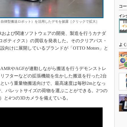
コー
イン
R（自律型搬送ロボット）を活用したデモを披露［クリックで拡大］
MRおよび関連ソフトウェアの開発、製造を行うカナダ
クリアパス・ロボティクス）の買収を発表した。そのクリアパス・
よく
けに展開しているブランドが「OTTO Motors」と
MRやAGFが連動しながら搬送を行うデモンストレ
リフターなどの拡張機能を生かした搬送を行った2台
00kgという重量物搬送向けで、最高速度は毎秒2mとなっ
51mmで、パレットサイズの荷物を運ぶことができる。2つの
 Ranging）と4つの3Dカメラを備えている。