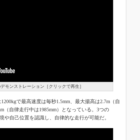
00」のデモンストレーション［クリックで再生］
は1200kgで最高速度は毎秒1.5mm、最大揚高は2.7m（自
mm（自律走行中は1985mm）となっている。3つの
の環境や自己位置を認識し、自律的な走行が可能だ。