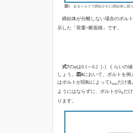
図5
あるトルクで締結された締結体に繰り
締結体が分離しない場合のボルト
示した「荷重÷断面積」です。
式7
のφは0.1～0.2［-］くらいの
しょう。
図6
において、ボルトを例え
はボルトが回転によってλ
だけ進
init
ようにはならずに、ボルトがλ
だけ
b
ります。