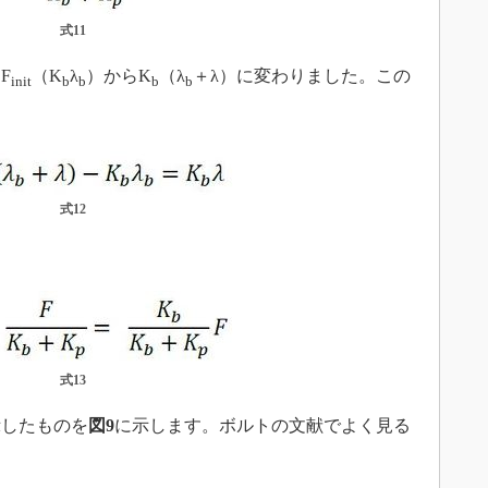
式11
F
（K
λ
）からK
（λ
＋λ）に変わりました。この
init
b
b
b
b
式12
式13
したものを
図9
に示します。ボルトの文献でよく見る