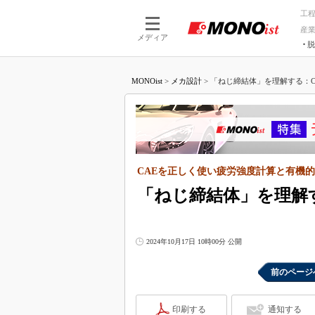
工
産
メディア
脱
つながる技術
AI×技術
MONOist
>
メカ設計
>
「ねじ締結体」を理解する：CA
つながる工場
AI×設備
つながるサービ
Physical
CAEを正しく使い疲労強度計算と有機的
「ねじ締結体」を理解
2024年10月17日 10時00分 公開
前のページ
印刷する
通知する