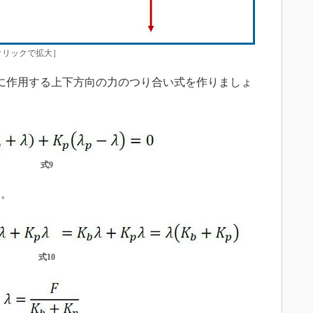
リックで拡大］
に作用する上下方向の力のつり合い式を作りましょ
式9
す。
式10