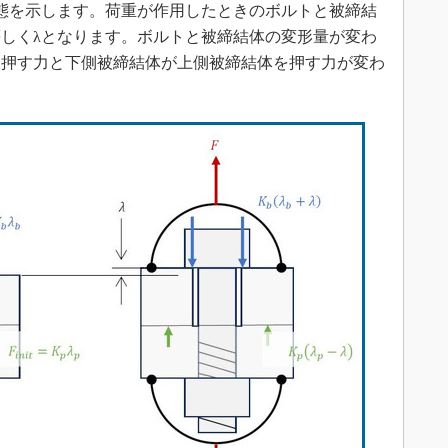
態を示します。荷重が作用したときのボルトと被締結
しくλとなります。ボルトと被締結体の変形量が変わ
を押す力と下側被締結体が上側被締結体を押す力が変わ