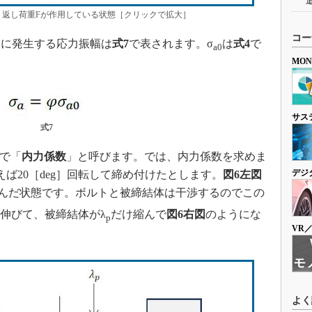
返し荷重Fが作用している状態［クリックで拡大］
コー
に発生する応力振幅は
式7
で表されます。σ
は
式4
で
a0
MO
サス
式7
値で「
内力係数
」と呼びます。では、内力係数を求めま
デジ
ば20［deg］回転して締め付けたとします。
図6左図
んだ状態です。ボルトと被締結体は干渉するのでこの
伸びて、被締結体がλ
だけ縮んで
図6右図
のようにな
p
VR
よく