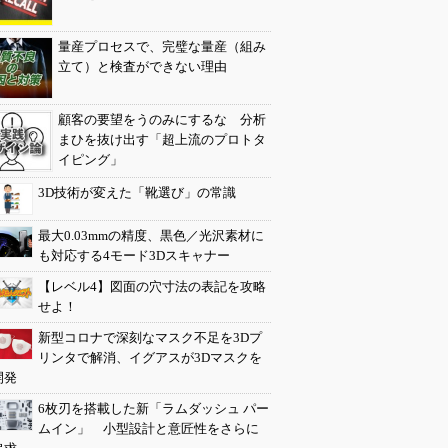
量産プロセスで、完璧な量産（組み
立て）と検査ができない理由
顧客の要望をうのみにするな 分析
まひを抜け出す「超上流のプロトタ
イピング」
3D技術が変えた「靴選び」の常識
最大0.03mmの精度、黒色／光沢素材に
も対応する4モード3Dスキャナー
【レベル4】図面の穴寸法の表記を攻略
せよ！
新型コロナで深刻なマスク不足を3Dプ
リンタで解消、イグアスが3Dマスクを
開発
6枚刃を搭載した新「ラムダッシュ パー
ムイン」 小型設計と意匠性をさらに