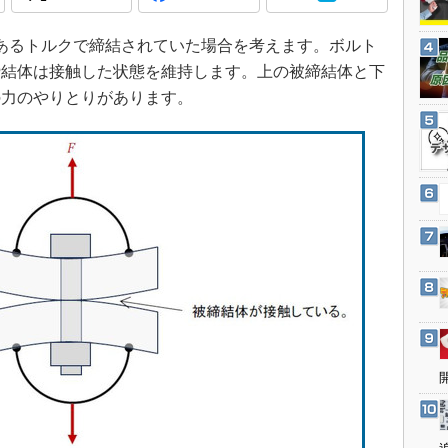
3Dプリンタ
産業オープンネット展
デジタルツインとCAE
あるトルクで締結されていた場合を考えます。ボルト
S＆OP
締結体は接触した状態を維持します。上の被締結体と下
の力のやりとりがあります。
インダストリー4.0
イノベーション
製造業ビッグデータ
メイドインジャパン
植物工場
知財マネジメント
海外生産
グローバル設計・開発
制御セキュリティ
新型コロナへの対応