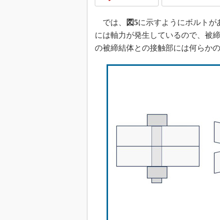
では、
図5
に示すようにボルトが
には軸力が発生しているので、被
の被締結体との接触部には何らか