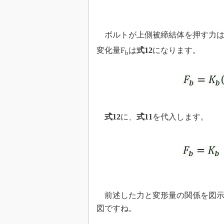
ボルトが上側被締結体を押す力は
変化量F
は
式12
になります。
b
式12
に、
式11
を代入します。
前述した力と変形量の関係を図示
図ですね。