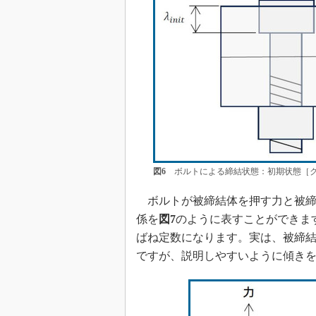
図6
ボルトによる締結状態：初期状態［ク
ボルトが被締結体を押す力と被締
係を
図7
のように表すことができま
ばね定数になります。実は、被締
ですが、説明しやすいように傾き