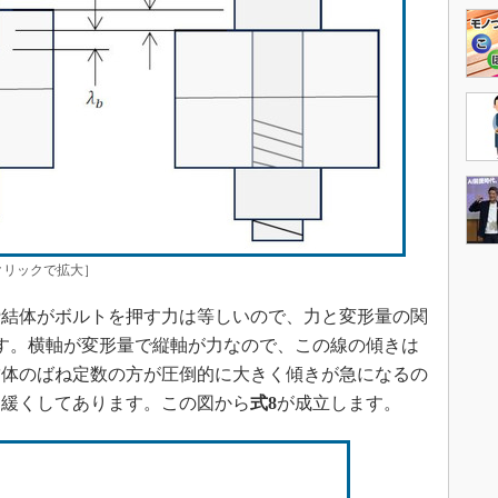
リックで拡大］
結体がボルトを押す力は等しいので、力と変形量の関
す。横軸が変形量で縦軸が力なので、この線の傾きは
結体のばね定数の方が圧倒的に大きく傾きが急になるの
を緩くしてあります。この図から
式8
が成立します。