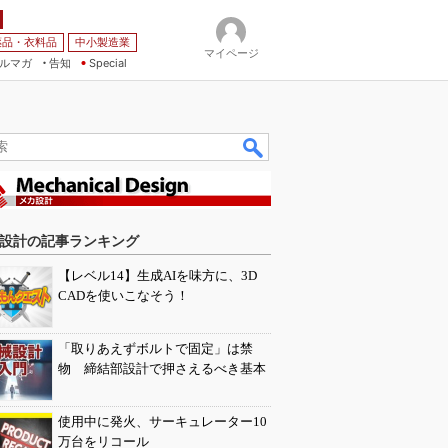
薬品・衣料品
中小製造業
マイページ
ルマガ
告知
Special
設計の記事ランキング
【レベル14】生成AIを味方に、3D
CADを使いこなそう！
「取りあえずボルトで固定」は禁
物 締結部設計で押さえるべき基本
使用中に発火、サーキュレーター10
万台をリコール