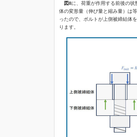
図8
に、荷重が作用する前後の状
体の変形量（伸び量と縮み量）は等
ったので、ボルトが上側被締結体
ります。