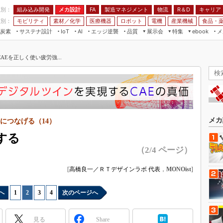
程別：
組み込み開発
メカ設計
製造マネジメント
物流
R＆D
キャリア
FA
業別：
モビリティ
素材／化学
医療機器
ロボット
電機
産業機械
食品・
炭素
サステナ設計
エッジ逆襲
品質
展示会
特集
メ
IoT
AI
ebook
伝承
組み込み開発
CEATEC
読者調査まとめ
編集後記
Eを正しく使い疲労強...
JIMTOF
保全
メカ設計
つながるクルマ
組込み/エッジ コンピューティング
ス
 AI
製造マネジメント
5G
展＆IoT/5Gソリューション展
VR／AR
FA
IIFES
モビリティ
フィールドサービス
国際ロボット展
素材／化学
FPGA
メカ
につなげる（14）
ジャパンモビリティショー
組み込み画像技術
する
TECHNO-FRONTIER
（2/4 ページ）
組み込みモデリング
人テク展
Windows Embedded
[
高橋良一／ＲＴデザインラボ 代表
，
MONOist
]
スマート工場EXPO
車載ソフト開発
EdgeTech+
へ
1
|
2
|
3
|
4
次のページへ
ISO26262
日本ものづくりワールド
無償設計ツール
AUTOMOTIVE WORLD
見る
Share