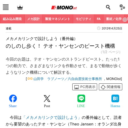
組み込み開発
メカ設計
製造マネジメント
モビリティ
FA
素材／化学
連載
2012年4月25日
メカメカリンクで設計しよう（番外編）
のしのし歩く！ テオ・ヤンセンのビースト機構
（1/2 ページ）
今回のお題は、テオ・ヤンセンのストランドビースト。たった1
つの動力で、さまざまなリンクを作動させて、まるで動物が歩く
ようなリンク機構について解説する。
[
山田学 ラブノーツ／六自由度技術士事務所
，MONOist]
PC用表示
関連情報
Share
Post
LINE
Hatena
今回は
「メカメカリンクで設計しよう」
の番外編として、読者
から要望のあったテオ・ヤンセン（Theo Jansen：オランダ出身