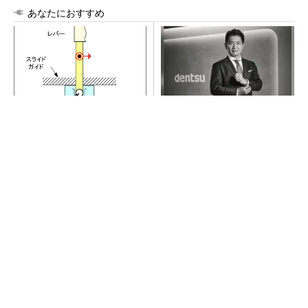
あなたにおすすめ
おもちゃで解説。回転＆スラ
全員がリーダーシップを発揮
イドを自在に操る方法
し、自分より優れた人財を育
成する
PR(dentsu Japan)
【西野亮廣】つくりたいものを追求できる環境
の作り方とは
PR(FINCHI on GOETHE)
現場の「生の声」に耳を傾け、真の解決策を生
み出していく
PR(dentsu Japan)