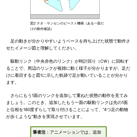
図2 テオ・ヤンセンのビースト機構（ある一面だ
けの動作確認）
足の動きが分かりやすいようベースを持ち上げた状態で動作さ
せたイメージ図と理解してください。
駆動リンク（中央赤色のリンク）が時計回り（CW）に回転す
ることで、周辺のリンクが複雑に動く様子が分かりますが、足だ
けに着目すると図1に示した軌跡で足が動いていることが分かり
ます。
さらにもう1面のリンクを追加して重ねた状態の動作を見てみ
ましょう。このとき、追加したもう一面の駆動リンクは先の1面
と位相を180度ずらして取り付けることによって、“4つ足の動物
が歩くような”動きを実現させています。
筆者注
：アニメーションでは、追加