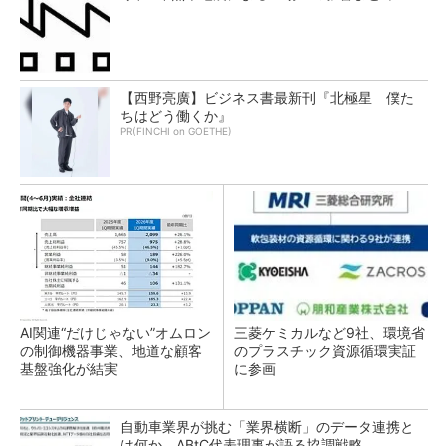
【西野亮廣】ビジネス書最新刊『北極星 僕た
ちはどう働くか』
PR(FINCHI on GOETHE)
AI関連“だけじゃない”オムロン
三菱ケミカルなど9社、環境省
の制御機器事業、地道な顧客
のプラスチック資源循環実証
基盤強化が結実
に参画
自動車業界が挑む「業界横断」のデータ連携と
は何か ABtC代表理事が語る協調戦略