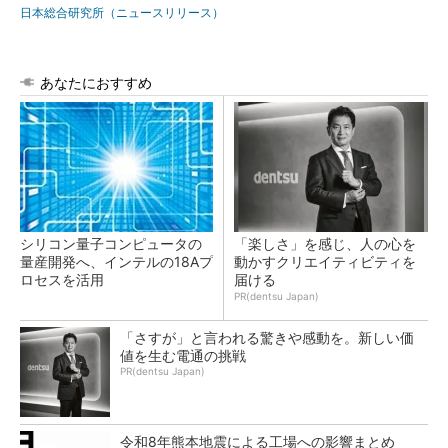
日本総合研究所（ニュースリリース）
あなたにおすすめ
シリコン量子コンピュータの
「楽しさ」を感じ、人の心を
量産開発へ、インテルの18Aプ
動かすクリエイティビティを
ロセスを活用
届ける
PR(dentsu Japan)
「さすが」と言われる驚きや感動を。新しい価
値を生む電通の挑戦
PR(dentsu Japan)
令和8年熊本地震による工場への影響まとめ