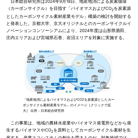
日本総合研究所は2024年9月18日、地産地消による炭素循環
（カーボンサイクル）を目指す「バイオマスおよびCO
を炭素源
2
としたカーボンサイクル素材産業モデル」構築の検討を開始する
と発表した。京都大学、京大オリジナルとのカーボンサイクルイ
ノベーションコンソーシアムにより、2024年度は山形県酒田、
庄内エリアおよび宮城県石巻、岩沼エリアを対象に実施する。
「地産地消によるバイオマスおよびCO2を炭素源としたカー
ボンサイクル素材産業モデル」のイメージ［クリックで拡
大］ 出所：日本総合研究所
この事業は、地域の農林水産業やバイオマス発電所などから発
生するバイオマスやCO
を原料としてカーボンサイクル素材を生
2
産する、産業エコシステムの創出を図るものだ。対象地域では、