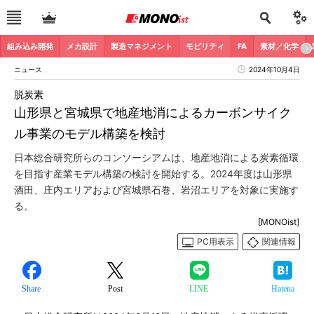
組み込み開発
メカ設計
製造マネジメント
モビリティ
FA
素材／化学
ニュース
2024年10月4日
脱炭素
山形県と宮城県で地産地消によるカーボンサイク
ル事業のモデル構築を検討
日本総合研究所らのコンソーシアムは、地産地消による炭素循環
を目指す産業モデル構築の検討を開始する。2024年度は山形県
酒田、庄内エリアおよび宮城県石巻、岩沼エリアを対象に実施す
る。
[MONOist]
PC用表示
関連情報
Share
Post
LINE
Hatena