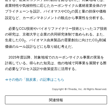
産業特性や気候特性に応じたカーボンサイクル素材産業全体のサ
プライチェーンを設計。バイオマスやCO
の質と量の担保や価格
2
設定など、カーボンマネジメントの観点から事業性を分析する。
必要なCCU技術やバイオリファイナリー技術といったコア技術
の研究は、京都大学と企業の共同研究体制で進められる。また、
生産したCO
、バイオマス由来製品の需要創出に向けたCO
削減
2
2
価値のルール設計などにも取り組む考えだ。
2025年度以降、対象地域でのカーボンサイクル事業の実装を
計画している。得られた知見は、他の地域で同事業を展開する際
の必要なプロセス設計や政策提言に活用する。
⇒その他の「脱炭素」の記事はこちら
Copyright © ITmedia, Inc. All Rights Reserved.
関連情報