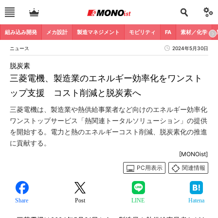
組み込み開発
メカ設計
製造マネジメント
モビリティ
FA
素材／化学
ニュース
2024年5月30日
脱炭素
三菱電機、製造業のエネルギー効率化をワンスト
ップ支援 コスト削減と脱炭素へ
三菱電機は、製造業や熱供給事業者など向けのエネルギー効率化
ワンストップサービス「熱関連トータルソリューション」の提供
を開始する。電力と熱のエネルギーコスト削減、脱炭素化の推進
に貢献する。
[MONOist]
PC用表示
関連情報
Share
Post
LINE
Hatena