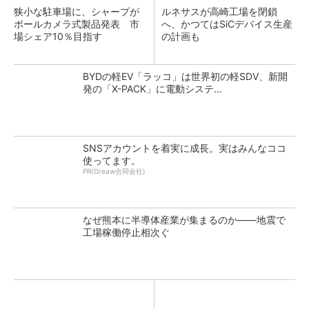
狭小な駐車場に、シャープが
ルネサスが高崎工場を閉鎖
ポールカメラ式製品発表 市
へ、かつてはSiCデバイス生産
場シェア10％目指す
の計画も
BYDの軽EV「ラッコ」は世界初の軽SDV、新開
発の「X-PACK」に電動システ...
SNSアカウントを着実に成長。実はみんなココ
使ってます。
PR(Dreaw合同会社)
なぜ熊本に半導体産業が集まるのか――地震で
工場稼働停止相次ぐ