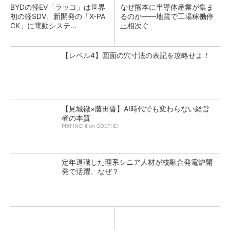
BYDの軽EV「ラッコ」は世界
なぜ熊本に半導体産業が集ま
初の軽SDV、新開発の「X-PA
るのか――地震で工場稼働停
CK」に電動システ...
止相次ぐ
【レベル4】図面の穴寸法の表記を攻略せよ！
【見城徹×藤田晋】AI時代でも変わらない経営
者の本質
PR(FINCHI on GOETHE)
定年退職した理系シニア人材が核融合発電炉開
発で活躍、なぜ？