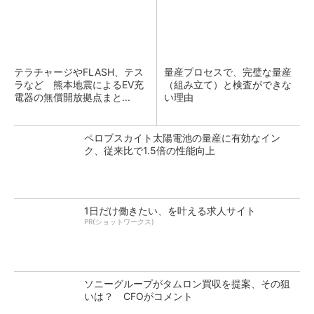
テラチャージやFLASH、テス
量産プロセスで、完璧な量産
ラなど 熊本地震によるEV充
（組み立て）と検査ができな
電器の無償開放拠点まと...
い理由
ペロブスカイト太陽電池の量産に有効なイン
ク、従来比で1.5倍の性能向上
1日だけ働きたい、を叶える求人サイト
PR(ショットワークス)
ソニーグループがタムロン買収を提案、その狙
いは？ CFOがコメント