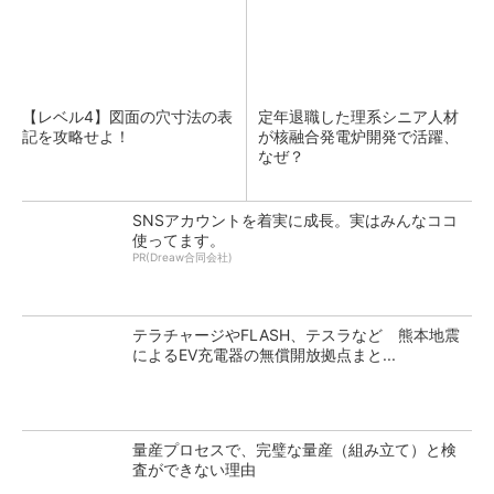
【レベル4】図面の穴寸法の表
定年退職した理系シニア人材
記を攻略せよ！
が核融合発電炉開発で活躍、
なぜ？
SNSアカウントを着実に成長。実はみんなココ
使ってます。
PR(Dreaw合同会社)
テラチャージやFLASH、テスラなど 熊本地震
によるEV充電器の無償開放拠点まと...
量産プロセスで、完璧な量産（組み立て）と検
査ができない理由