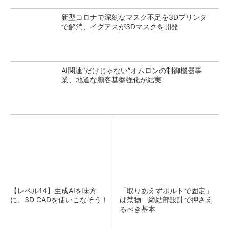
新型コロナで深刻なマスク不足を3Dプリンタ
で解消、イグアスが3Dマスクを開発
AI関連“だけじゃない”オムロンの制御機器事
業、地道な顧客基盤強化が結実
【レベル14】生成AIを味方
「取りあえずボルトで固定」
に、3D CADを使いこなそう！
は禁物 締結部設計で押さえ
るべき基本