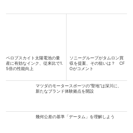
ペロブスカイト太陽電池の量
ソニーグループがタムロン買
産に有効なインク、従来比で1.
収を提案、その狙いは？ CF
5倍の性能向上
Oがコメント
マツダのモータースポーツの“聖地”は深川に、
新たなブランド体験拠点を開設
幾何公差の基準「データム」を理解しよう