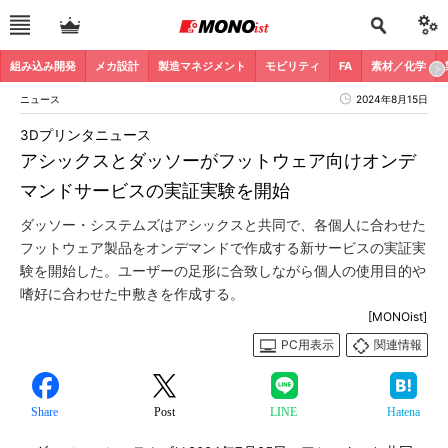
組み込み開発
メカ設計
製造マネジメント
モビリティ
FA
素材／化学
ニュース
2024年8月15日
3Dプリンタニュース
アシックスとダッソーがフットウェア向けオンデ
マンドサービスの実証実験を開始
ダッソー・システムズはアシックスと共同で、各個人に合わせた
フットウェア製品をオンデマンドで作成する新サービスの実証実
験を開始した。ユーザーの足形に合致しながら個人の使用目的や
嗜好に合わせた中敷きを作成する。
[MONOist]
PC用表示
関連情報
Share
Post
LINE
Hatena