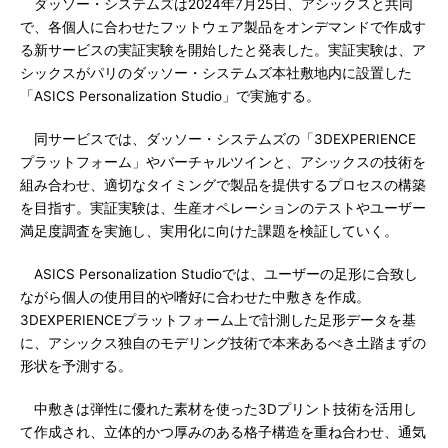
ダッソー・システムズは2024年7月25日、アシックスと共同
で、各個人に合わせたフットウェア製品をオンデマンドで作成す
る新サービスの実証実験を開始したと発表した。実証実験は、ア
シックスがパリのダッソー・システムズ本社敷地内に設置した
「ASICS Personalization Studio」で実施する。
同サービスでは、ダッソー・システムズの「3DEXPERIENCE
プラットフォーム」やバーチャルツインと、アシックスの技術を
組み合わせ、適切なタイミングで製品を提供するプロセスの構築
を目指す。実証実験は、生産オペレーションのテストやユーザー
満足度調査を実施し、実用化に向けた課題を検証していく。
ASICS Personalization Studioでは、ユーザーの足形に合致し
ながら個人の使用目的や嗜好に合わせた中敷きを作成。
3DEXPERIENCEプラットフォーム上で計測した足形データを基
に、アシックス独自のモデリング技術で本来あるべき土踏まずの
形状を予測する。
中敷きは弾性に優れた素材を使った3Dプリント技術を活用し
て作成され、立体的かつ厚みのある格子構造を重ね合わせ、通気