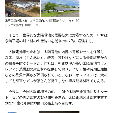
泉崎工場外観（左）と同工場内の太陽電池パネル（右）［ク
リックで拡大］ 出所：DNP
そこで、世界的な太陽電池の需要拡大に対応するため、DNPは
泉崎工場の封止材の生産能力を従来の約2倍に増強する。
太陽電池用封止材は、太陽電池の内部の電極やセルを保護し、
湿気、塵埃（じんあい）、酸素、紫外線などによる外部環境から
の損傷を防ぐシートだ。同社は、発電効率が高い太陽電池向けオ
レフィン系樹脂の封止材を提供しており、バリア性や長期信頼性
などの品質の高さが評価されている。なお、オレフィンは、焼却
しても有害なガスがほとんど発生しない環境配慮材料でもある。
今後は、今回の設備増強の他、「DNP太陽光発電所用反射シー
ト」などの周辺部材の製品開発を進め、太陽電池関連部材事業で
2027年度に年間200億円の売上高を目指す。