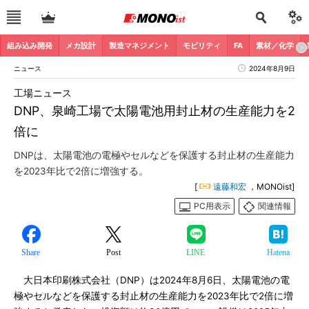
組み込み開発
メカ設計
製造マネジメント
モビリティ
FA
素材／化学
ニュース
2024年8月9日
工場ニュース
DNP、泉崎工場で太陽電池用封止材の生産能力を2
倍に
DNPは、太陽電池の電極やセルなどを保護する封止材の生産能力
を2023年比で2倍に増強する。
[
遠藤和宏
，MONOist]
PC用表示
関連情報
Share
Post
LINE
Hatena
大日本印刷株式会社（DNP）は2024年8月6日、太陽電池の電
極やセルなどを保護する封止材の生産能力を2023年比で2倍に増