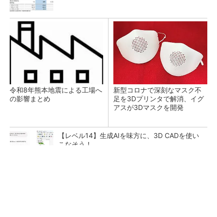
令和8年熊本地震による工場へ
新型コロナで深刻なマスク不
の影響まとめ
足を3Dプリンタで解消、イグ
アスが3Dマスクを開発
【レベル14】生成AIを味方に、3D CADを使い
こなそう！
【見城徹×藤田晋】AI時代でも変わらない経営
者の本質
PR(FINCHI on GOETHE)