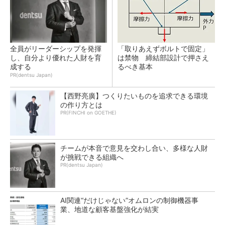
全員がリーダーシップを発揮
「取りあえずボルトで固定」
し、自分より優れた人財を育
は禁物 締結部設計で押さえ
成する
るべき基本
PR(dentsu Japan)
【西野亮廣】つくりたいものを追求できる環境
の作り方とは
PR(FINCHI on GOETHE)
チームが本音で意見を交わし合い、多様な人財
が挑戦できる組織へ
PR(dentsu Japan)
AI関連“だけじゃない”オムロンの制御機器事
業、地道な顧客基盤強化が結実