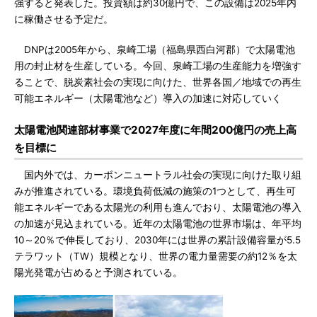
強すると発表した。投資額は約30億円で、この設備は2025年内
に稼働させる予定だ。
DNPは2005年から、泉崎工場（福島県西白河郡）で太陽電池
用の封止材を生産している。今回、泉崎工場の生産能力を増強す
ることで、脱炭素社会の実現に向けた、世界各国／地域での再生
可能エネルギー（太陽電池など）導入の加速に対応していく
太陽電池関連部材事業で2027年度に年間200億円の売上高
を目標に
国内外では、カーボンニュートラル社会の実現に向けた取り組
みが推進されている。環境負荷低減の施策の1つとして、再生可
能エネルギーである太陽光の利用も進んでおり、太陽電池の導入
の加速が見込まれている。近年の太陽電池の世界市場は、年平均
10～20％で伸長しており、2030年には世界の累計設備容量が5.5
テラワット（TW）規模となり、世界の電力量需要の約12％を太
陽光発電が占めると予測されている。