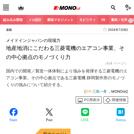
組み込み開発
メカ設計
製造マネジメント
モビリティ
FA
素材／化学
連載
2024年7月8日
メイドインジャパンの現場力
地産地消にこだわる三菱電機のエアコン事業、そ
の中心拠点のモノづくり力
（4/4 ページ）
国内での開発／製造一体体制により強みを発揮する三菱電機のエ
アコン事業。その中心拠点である三菱電機 静岡製作所のモノづ
くりの強みについて紹介する。
[
三島一孝
，MONOist]
PC用表示
関連情報
Share
Post
LINE
Hatena
前のページへ