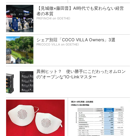
【見城徹×藤田晋】AI時代でも変わらない経営
者の本質
PR(FINCHI on GOETHE)
シェア別荘「COCO VILLA Owners」3選
PR(COCO VILLA on GOETHE)
異例ヒット？ 使い勝手にこだわったオムロン
の“オープンな”IO-Linkマスター