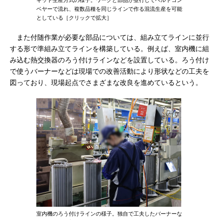
キット生産方式の様子。ワークと部品が並行してベルトコン
ベヤーで流れ、複数品種を同じラインで作る混流生産を可能
としている［クリックで拡大］
また付随作業が必要な部品については、組み立てラインに並行
する形で準組み立てラインを構築している。例えば、室内機に組
み込む熱交換器のろう付けラインなどを設置している。ろう付け
で使うバーナーなどは現場での改善活動により形状などの工夫を
図っており、現場起点でさまざまな改良を進めているという。
室内機のろう付けラインの様子。独自で工夫したバーナーな