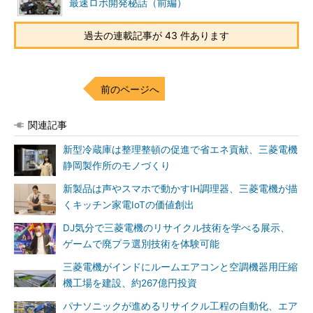
最速ロボ開発秘話（前編）
過去の連載記事が 43 件あります
前のページへ
関連記事
新型冷蔵庫は整理整頓の促進で省エネ貢献、三菱電機
静岡製作所のモノづくり
新製品は声やスマホで動かすIH調理器、三菱電機が描
くキッチン家電IoTの価値創出
DJ気分で三菱電機のリサイクル技術を学べる展示、
ゲームで廃プラ選別技術を体験可能
三菱電機がインドにルームエアコンと空調機器用圧縮
機工場を建設、約267億円投資
パナソニックが進めるリサイクル工程の自動化、エア