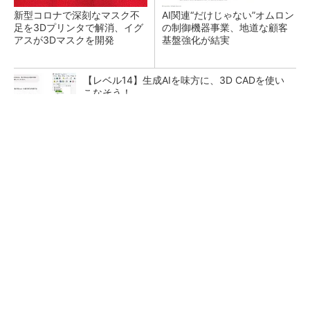
新型コロナで深刻なマスク不
AI関連“だけじゃない”オムロン
足を3Dプリンタで解消、イグ
の制御機器事業、地道な顧客
アスが3Dマスクを開発
基盤強化が結実
【レベル14】生成AIを味方に、3D CADを使い
こなそう！
【西野亮廣】ビジネス書最新刊『北極星 僕た
ちはどう働くか』
PR(FINCHI on GOETHE)
「取りあえずボルトで固定」は禁物 締結部設
計で押さえるべき基本