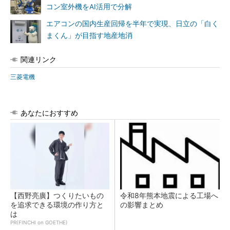
コン室外機をAI活用で分解
エアコンの国内生産回帰を半年で実現、日立の「白く
まくん」が目指す地産地消
関連リンク
三菱電機
あなたにおすすめ
【西野亮廣】つくりたいもの
令和8年熊本地震による工場へ
を追求できる環境の作り方と
の影響まとめ
は
PR(FINCHI on GOETHE)