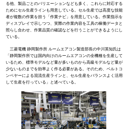
る他、製品ごとのバリエーションなども多く、これらに対応する
ためにセル生産ラインも用意している。セル生産では高度な技能
者が複数の作業を担う「作業ナビ」を用意している。作業指示を
ディスプレイで示しつつ、実際の作業内容を工具の稼働データと
照らし合わせ、作業品質の確認などを行うことができるようにし
ている。
三菱電機 静岡製作所 ルームエアコン製造部長の中川英知氏は
「静岡製作所では国内向けのルームエアコンの全機種を生産して
いるため、標準モデルなど量が多いものから高級モデルなど量が
少ないものまでを効率よく作る必要がある。そのため、ベルトコ
ンベヤーによる混流生産ラインと、セル生産をバランスよく活用
して生産を行っている」と述べている。