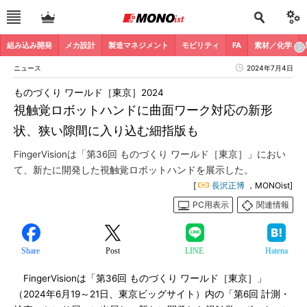
組み込み開発
メカ設計
製造マネジメント
モビリティ
FA
素材／化学
ニュース
2024年7月4日
ものづくり ワールド［東京］2024
視触覚ロボットハンドに曲面ワーク対応の新形
状、狭い隙間に入り込む細指版も
FingerVisionは「第36回 ものづくり ワールド［東京］」におい
て、新たに開発した視触覚ロボットハンドを展示した。
[
長沢正博
，MONOist]
PC用表示
関連情報
Share
Post
LINE
Hatena
FingerVisionは「第36回 ものづくり ワールド［東京］」
（2024年6月19～21日、東京ビッグサイト）内の「第6回 計測・