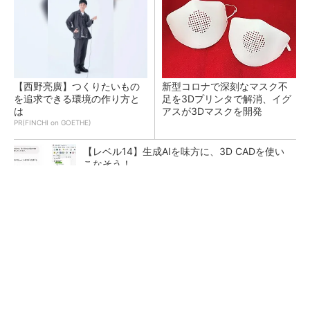
【西野亮廣】つくりたいもの
新型コロナで深刻なマスク不
を追求できる環境の作り方と
足を3Dプリンタで解消、イグ
は
アスが3Dマスクを開発
PR(FINCHI on GOETHE)
【レベル14】生成AIを味方に、3D CADを使い
こなそう！
令和8年熊本地震による工場への影響まとめ
狭小な駐車場に、シャープがポールカメラ式製
品発表 市場シェア10％目指す