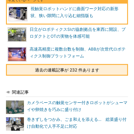
視触覚ロボットハンドに曲面ワーク対応の新形
状、狭い隙間に入り込む細指版も
日立がロボティクスSIの協創拠点を東西に開設、プ
ロダクトとOTの実物を体感可能
高速高精度に複数台数を制御、ABBが次世代ロボテ
ィクス制御プラットフォーム
過去の連載記事が 232 件あります
関連記事
カメラベースの触覚センサー付きロボットがシューマ
イや卵焼きを巧みに盛り付け
巻きずしをつかみ、ごま和えを添える… 総菜盛り付
け自動化で人手不足に対応