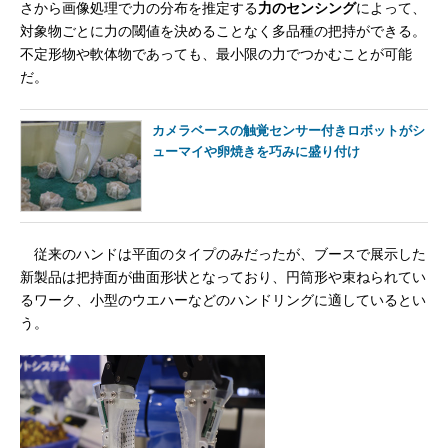
さから画像処理で力の分布を推定する
力のセンシング
によって、
対象物ごとに力の閾値を決めることなく多品種の把持ができる。
不定形物や軟体物であっても、最小限の力でつかむことが可能
だ。
カメラベースの触覚センサー付きロボットがシ
ューマイや卵焼きを巧みに盛り付け
従来のハンドは平面のタイプのみだったが、ブースで展示した
新製品は把持面が曲面形状となっており、円筒形や束ねられてい
るワーク、小型のウエハーなどのハンドリングに適しているとい
う。