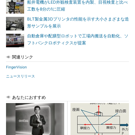
船井電機がLED外観検査装置を内製、目視検査と比べ
工数を8分の1に圧縮
BLT製金属3Dプリンタの性能を示す大小さまざまな造
形サンプルを展示
自動倉庫や配膳型ロボットで工場内搬送を自動化、ソ
フトバンクロボティクスが提案
関連リンク
FingerVision
ニュースリリース
あなたにおすすめ