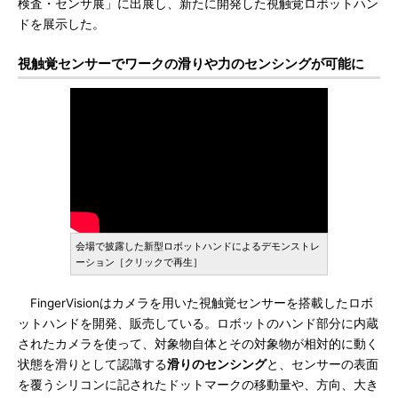
検査・センサ展」に出展し、新たに開発した視触覚ロボットハン
ドを展示した。
視触覚センサーでワークの滑りや力のセンシングが可能に
会場で披露した新型ロボットハンドによるデモンストレ
ーション［クリックで再生］
FingerVisionはカメラを用いた視触覚センサーを搭載したロボ
ットハンドを開発、販売している。ロボットのハンド部分に内蔵
されたカメラを使って、対象物自体とその対象物が相対的に動く
状態を滑りとして認識する
滑りのセンシング
と、センサーの表面
を覆うシリコンに記されたドットマークの移動量や、方向、大き