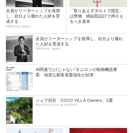
全員がリーダーシップを発揮
「取りあえずボルトで固定」
し、自分より優れた人財を育
は禁物 締結部設計で押さえ
成する
るべき基本
PR(dentsu Japan)
全員がリーダーシップを発揮し、自分より優れ
た人財を育成する
PR(dentsu Japan)
AI関連“だけじゃない”オムロンの制御機器事
業、地道な顧客基盤強化が結実
シェア別荘「COCO VILLA Owners」3選
PR(COCO VILLA on GOETHE)