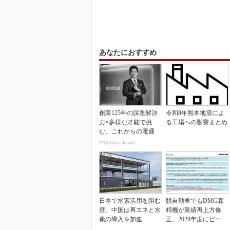
あなたにおすすめ
創業125年の課題解決
令和8年熊本地震によ
力×多様な才能で挑
る工場への影響まとめ
む、これからの電通
PR(dentsu Japan)
日本で水素活用を阻む
脱自動車でもDMG森
壁、中国は再エネと水
精機が業績再上方修
素の導入を加速
正、2028年度にピーク
利益計画