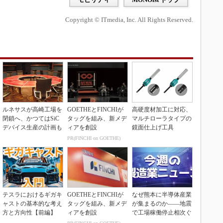
Copyright © ITmedia, Inc. All Rights Reserved.
ルネサスが高崎工場を
GOETHEとFINCHIが
高硬度材加工に対応、
閉鎖へ、かつてはSiC
タッグを組み、新メデ
マルチローラタイプの
デバイス生産の計画も
ィアを創設
鏡面仕上げ工具
PR(FINCHI on GOETHE)
テスラにおけるギガキ
GOETHEとFINCHIが
なぜ熊本に半導体産業
ャストの基本的な考え
タッグを組み、新メデ
が集まるのか――地震
方と方向性【前編】
ィアを創設
で工場稼働停止相次ぐ