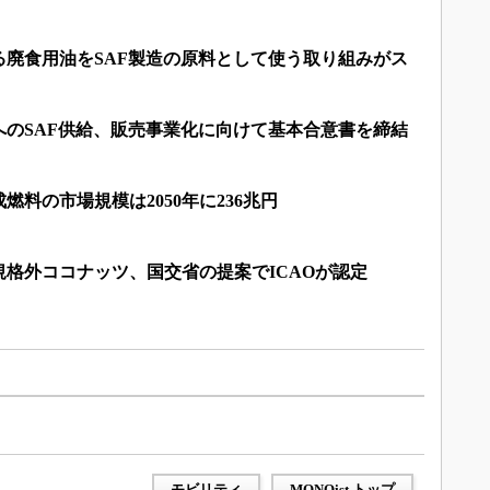
る廃食用油をSAF製造の原料として使う取り組みがス
へのSAF供給、販売事業化に向けて基本合意書を締結
料の市場規模は2050年に236兆円
格外ココナッツ、国交省の提案でICAOが認定
モビリティ
MONOist トップ