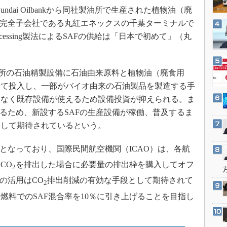
3Dプリンタ
dai Oilbankから同社製油所で生産された植物油（廃
産業オープンネット展
デジタルツインとCAE
の完全子会社である丸紅エネックスの千葉ターミナルで
S＆OP
cessing製法によるSAFの供給は「日本で初めて」（丸
インダストリー4.0
イノベーション
存の製油所の石油精製設備に石油由来原料と植物油（廃食用
製造業ビッグデータ
せて投入し、一部がバイオ由来の石油製品を製造する手
メイドインジャパン
となく既存設備が使えるため設備投資が抑えられる。ま
きるため、新設するSAFの生産設備が稼働、普及するま
植物工場
として期待されているという。
知財マネジメント
海外生産
となっており、国際民間航空機関（ICAO）は、各航
グローバル設計・開発
CO
を排出した場合に必要量の排出枠を購入してオフ
2
制御セキュリティ
の活用はCO
排出削減の有効な手段として期待されて
2
新型コロナへの対応
空燃料でのSAF混合率を10％に引き上げることを目指し