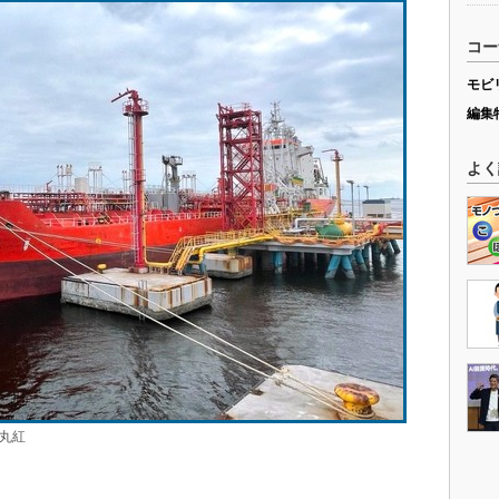
コー
モビ
編集
よく
：丸紅