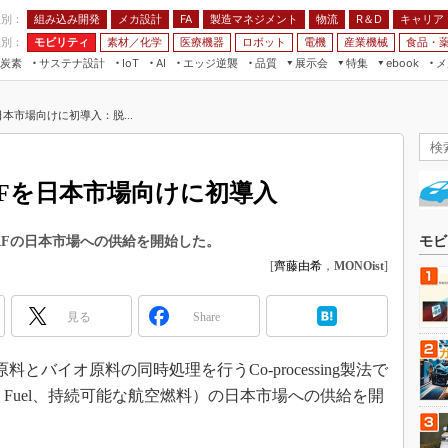
程別：
組み込み開発
メカ設計
製造マネジメント
物流
R＆D
キャリア
FA
業別：
モビリティ
素材／化学
医療機器
ロボット
電機
産業機械
食品・
炭素
サステナ設計
エッジ逆襲
品質
展示会
特集
メ
IoT
AI
ebook
伝承
組み込み開発
CEATEC
読者調査まとめ
編集後記
AFを日本市場向けに初導入：脱...
JIMTOF
保全
メカ設計
つながるクルマ
組込み/エッジ コンピューティング
ス
 AI
製造マネジメント
5G
展＆IoT/5Gソリューション展
VR／AR
FA
法のSAFを日本市場向けに初導入
IIFES
モビリティ
フィールドサービス
国際ロボット展
素材／化学
FPGA
れたSAFの日本市場への供給を開始した。
モビ
ジャパンモビリティショー
[
齊藤由希
，
MONOist
]
組み込み画像技術
TECHNO-FRONTIER
組み込みモデリング
人テク展
見る
Share
Windows Embedded
スマート工場EXPO
車載ソフト開発
料とバイオ原料の同時処理を行うCo-processing製法で
EdgeTech+
ISO26262
viation Fuel、持続可能な航空燃料）の日本市場への供給を開
日本ものづくりワールド
無償設計ツール
AUTOMOTIVE WORLD