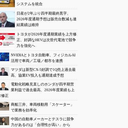
システムを統合
日産が2年ぶり四半期最終黒字、
2026年度通期予想は販売台数減も連
結業績は維持
トヨタが2026年度通期業績を上方修
正、好調なHEVは次世代電池で競争
力を強化へ
NVIDIAとトヨタ自動車、フィジカルAI
活用で車両／工場／都市を連携
マツダは新型CX-5好調で1Q売上過去最
高、協業EV投入も通期達成予想
電動化戦略見直しのホンダが四半期営
業利益で過去最高、2026年度業績も上
方修正
商船三井、車両移動用「スケーター」
で業務を効率化
中国の自動車メーカーとテスラに競争
力があるのは「合理性が高い」から