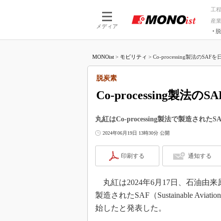
工
産
メディア
脱
つながる技術
AI×技術
MONOist
>
モビリティ
>
Co-processing製法のS
つながる工場
AI×設備
つながるサービ
Physical
脱炭素
Co-processing製
丸紅はCo-processing製法で製造さ
2024年06月19日 13時30分 公開
印刷する
通知する
丸紅は2024年6月17日、石油由来原
製造されたSAF（Sustainable A
始したと発表した。