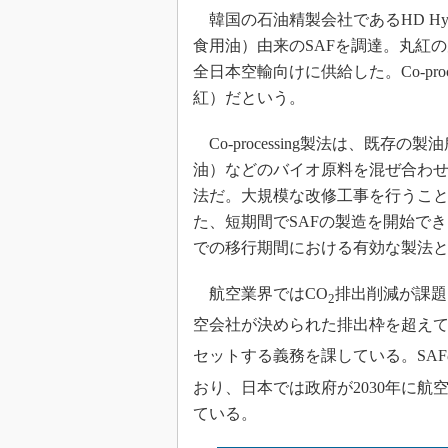
韓国の石油精製会社であるHD Hyun
食用油）由来のSAFを調達。丸紅
全日本空輸向けに供給した。Co-pro
紅）だという。
Co-processing製法は、既
油）などのバイオ原料を混ぜ合わ
法だ。大規模な改修工事を行うこ
た、短期間でSAFの製造を開始で
での移行期間における有効な製法
航空業界ではCO
排出削減が課題
2
空会社が決められた排出枠を超えて
セットする義務を課している。SAF
おり、日本では政府が2030年に航
ている。