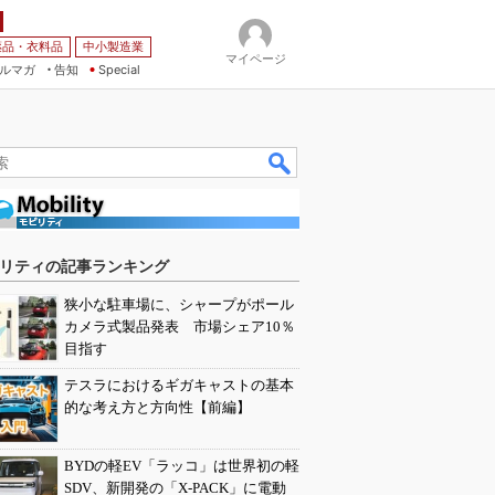
薬品・衣料品
中小製造業
マイページ
ルマガ
告知
Special
リティの記事ランキング
狭小な駐車場に、シャープがポール
カメラ式製品発表 市場シェア10％
目指す
テスラにおけるギガキャストの基本
的な考え方と方向性【前編】
BYDの軽EV「ラッコ」は世界初の軽
SDV、新開発の「X-PACK」に電動