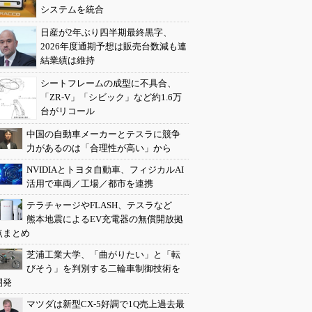
システムを統合
日産が2年ぶり四半期最終黒字、
2026年度通期予想は販売台数減も連
結業績は維持
シートフレームの成型に不具合、
「ZR-V」「シビック」など約1.6万
台がリコール
中国の自動車メーカーとテスラに競争
力があるのは「合理性が高い」から
NVIDIAとトヨタ自動車、フィジカルAI
活用で車両／工場／都市を連携
テラチャージやFLASH、テスラなど
熊本地震によるEV充電器の無償開放拠
点まとめ
芝浦工業大学、「曲がりたい」と「転
びそう」を判別する二輪車制御技術を
開発
マツダは新型CX-5好調で1Q売上過去最