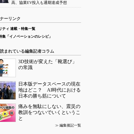
高、協業EV投入も通期達成予想
ナーリンク
リティ 連載・特集一覧
特集「イノベーションのレシピ」
読まれている編集記者コラム
3D技術が変えた「靴選び」
の常識
日本版データスペースの現在
地はどこ？ AI時代における
日本の勝ち筋について
痛みを無駄にしない、震災の
教訓をつないでいくというこ
と
≫
編集後記一覧