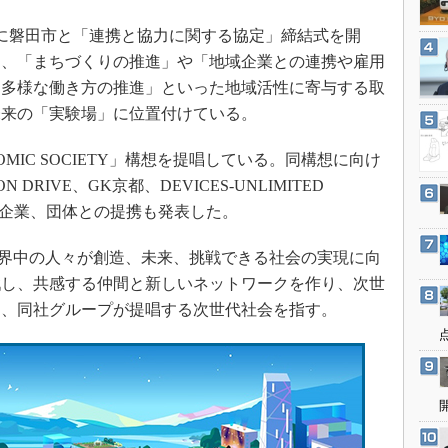
3Dプリンタ
産業オープンネット展
7日に磐田市と「連携と協力に関する協定」締結式を開
デジタルツインとCAE
て、「まちづくりの推進」や「地域企業との連携や雇用
S＆OP
と多様な働き方の推進」といった地域活性に寄与する取
インダストリー4.0
未来の「実験場」に位置付けている。
イノベーション
IC SOCIETY」構想を提唱している。同構想に向け
製造業ビッグデータ
DRIVE、GK京都、DEVICES-UNLIMITED
メイドインジャパン
た企業、団体との提携も発表した。
植物工場
知財マネジメント
は、世界中の人々が創造、未来、挑戦できる社会の実現に向
戦し、共感する仲間と新しいネットワークを作り、次世
海外生産
と、同社グループが提唱する次世代社会を指す。
グローバル設計・開発
制御セキュリティ
新型コロナへの対応