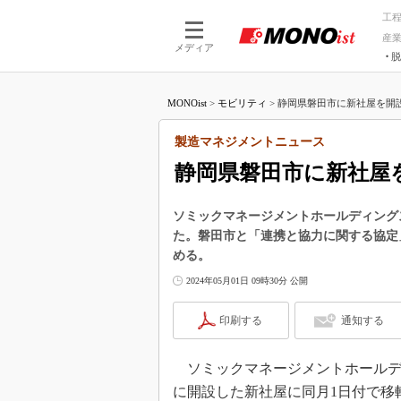
工
産
メディア
脱
つながる技術
AI×技術
MONOist
>
モビリティ
>
静岡県磐田市に新社屋を開設
つながる工場
AI×設備
つながるサービ
Physical
製造マネジメントニュース
静岡県磐田市に新社屋
ソミックマネージメントホールディング
た。磐田市と「連携と協力に関する協定
める。
2024年05月01日 09時30分 公開
印刷する
通知する
ソミックマネージメントホールディ
に開設した新社屋に同月1日付で移