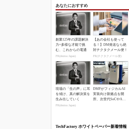
あなたにおすすめ
創業125年の課題解決
【あの会社も使って
力×多様な才能で挑
る！】DM発送なら絶
む、これからの電通
対チクタクメール便！
PR(dentsu Japan)
PR(チクタクメール便)
現場の「生の声」に耳
DMPがフィジカルAI
を傾け、真の解決策を
実装向け新拠点を開
生み出していく
所、次世代SoCやAM
Rデモを披露
PR(dentsu Japan)
TechFactory ホワイトペーパー新着情報