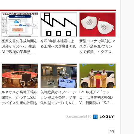
医療文書の作成時間を
令和8年熊本地震によ
新型コロナで深刻なマ
30分から5分へ、生成
る工場への影響まとめ
スク不足を3Dプリン
AIで現場の業務効率
タで解消、イグアスが
化
3Dマスクを開発
ルネサスが高崎工場を
矢崎総業がイノベーシ
BYDの軽EV「ラッ
閉鎖へ、かつてはSiC
ョン拠点を公開、労働
コ」は世界初の軽SD
デバイス生産の計画も
集約型モノづくりのス
V、新開発の「X-PAC
マート化に向け
K」に電動システ...
Recommended by
PR