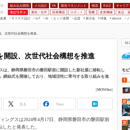
程別：
組み込み開発
メカ設計
製造マネジメント
物流
R＆D
キャリア
FA
業別：
モビリティ
素材／化学
医療機器
ロボット
電機
産業機械
食品・
炭素
サステナ設計
エッジ逆襲
品質
展示会
特集
メ
IoT
AI
ebook
伝承
組み込み開発
CEATEC
読者調査まとめ
編集後記
、次世代社会構想を推進...
JIMTOF
保全
メカ設計
つながるクルマ
組込み/エッジ コンピューティング
ス
 AI
製造マネジメント
5G
展＆IoT/5Gソリューション展
VR／AR
FA
を開設、次世代社会構想を推進
IIFES
モビリティ
フィールドサービス
国際ロボット展
素材／化学
FPGA
スは、静岡県磐田市の磐田駅前に開設した新社屋に移転し
モビ
ジャパンモビリティショー
」締結式を開催しており、地域活性に寄与する取り組みを進
組み込み画像技術
TECHNO-FRONTIER
組み込みモデリング
[
MONOist
]
人テク展
Windows Embedded
スマート工場EXPO
見る
Share
車載ソフト開発
EdgeTech+
ISO26262
日本ものづくりワールド
ングスは2024年4月17日、静岡県磐田市の磐田駅前
無償設計ツール
転したと発表した。
AUTOMOTIVE WORLD