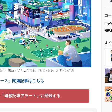
コー
モビ
編集
よく
ックで拡大］ 出所：ソミックマネージメントホールディングス
ュース」関連記事はこちら
を「連載記事アラート」に登録する