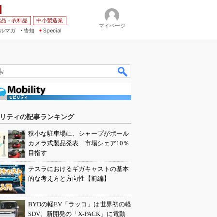
薬品・衣料品
中小製造業
マイページ
ルマガ
告知
Special
リティの記事ランキング
狭小な駐車場に、シャープがポール
カメラ式製品発表 市場シェア10％
目指す
テスラにおけるギガキャストの基本
的な考え方と方向性【前編】
BYDの軽EV「ラッコ」は世界初の軽
SDV、新開発の「X-PACK」に電動