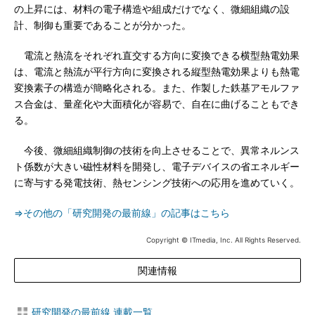
の上昇には、材料の電子構造や組成だけでなく、微細組織の設
計、制御も重要であることが分かった。
電流と熱流をそれぞれ直交する方向に変換できる横型熱電効果
は、電流と熱流が平行方向に変換される縦型熱電効果よりも熱電
変換素子の構造が簡略化される。また、作製した鉄基アモルファ
ス合金は、量産化や大面積化が容易で、自在に曲げることもでき
る。
今後、微細組織制御の技術を向上させることで、異常ネルンス
ト係数が大きい磁性材料を開発し、電子デバイスの省エネルギー
に寄与する発電技術、熱センシング技術への応用を進めていく。
⇒その他の「研究開発の最前線」の記事はこちら
Copyright © ITmedia, Inc. All Rights Reserved.
関連情報
研究開発の最前線 連載一覧