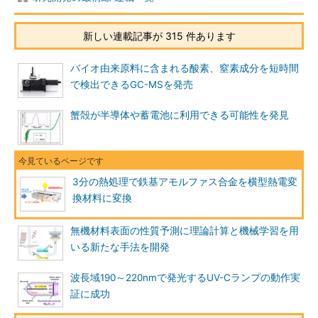
新しい連載記事が 315 件あります
バイオ由来原料に含まれる酸素、窒素成分を短時間
で検出できるGC-MSを発売
蟹殻が半導体や蓄電池に利用できる可能性を発見
3分の熱処理で鉄基アモルファス合金を横型熱電変
換材料に変換
無機材料表面の性質予測に理論計算と機械学習を用
いる新たな手法を開発
波長域190～220nmで発光するUV-Cランプの動作実
証に成功