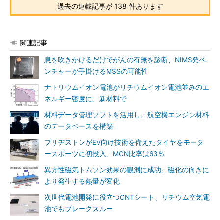
過去の連載記事が 138 件あります
関連記事
息を吹きかけるだけでがんの有無を診断、NIMS発ベ
ンチャーが手掛けるMSSの可能性
ナトリウムイオン電池がリチウムイオン電池並みのエ
ネルギー密度に、新材料で
材料データ管理ソフトを活用し、航空機エンジン材料
のデータベースを構築
ブリヂストンがEV向け技術を備えたタイヤをモータ
ースポーツに初投入、MCN比率は63％
異方性磁気トムソン効果の観測に成功、磁化の向きに
より発生する熱量が変化
次世代電池開発に役立つCNTシート、リチウム空気電
池でもブレークスルー