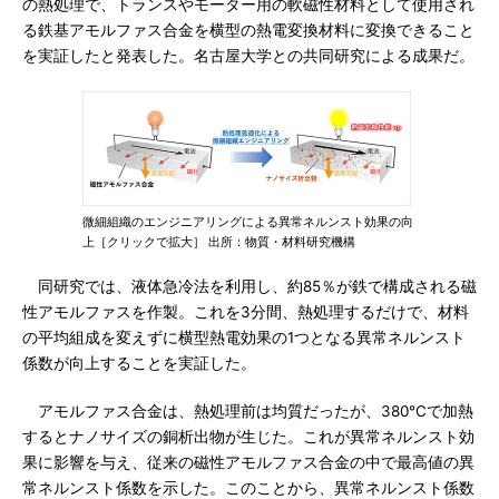
の熱処理で、トランスやモーター用の軟磁性材料として使用され
る鉄基アモルファス合金を横型の熱電変換材料に変換できること
を実証したと発表した。名古屋大学との共同研究による成果だ。
微細組織のエンジニアリングによる異常ネルンスト効果の向
上［クリックで拡大］ 出所：物質・材料研究機構
同研究では、液体急冷法を利用し、約85％が鉄で構成される磁
性アモルファスを作製。これを3分間、熱処理するだけで、材料
の平均組成を変えずに横型熱電効果の1つとなる異常ネルンスト
係数が向上することを実証した。
アモルファス合金は、熱処理前は均質だったが、380℃で加熱
するとナノサイズの銅析出物が生じた。これが異常ネルンスト効
果に影響を与え、従来の磁性アモルファス合金の中で最高値の異
常ネルンスト係数を示した。このことから、異常ネルンスト係数