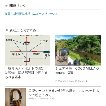
関連リンク
物質・材料研究機構（ニュースリリース）
あなたにおすすめ
「取りあえずボルトで固定」
シェア別荘「COCO VILLA O
は禁物 締結部設計で押さえ
wners」3選
るべき基本
PR(COCO VILLA on GOETHE)
音楽シーンを支えた64年の歴史、このヘッドホ
ンで感じてみて
PR(Marshall Group AB)