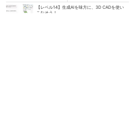
【レベル14】生成AIを味方に、3D CADを使い
こなそう！
令和8年熊本地震による工場への影響まとめ
狭小な駐車場に、シャープがポールカメラ式製
品発表 市場シェア10％目指す