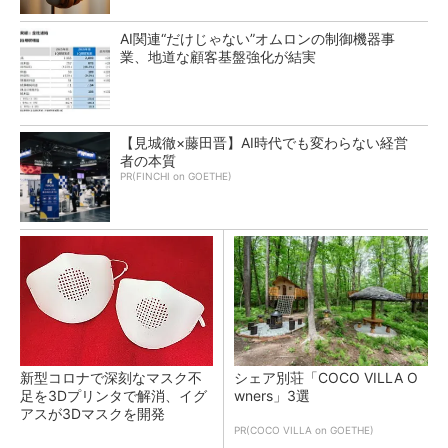
AI関連“だけじゃない”オムロンの制御機器事
業、地道な顧客基盤強化が結実
【見城徹×藤田晋】AI時代でも変わらない経営
者の本質
PR(FINCHI on GOETHE)
新型コロナで深刻なマスク不
シェア別荘「COCO VILLA O
足を3Dプリンタで解消、イグ
wners」3選
アスが3Dマスクを開発
PR(COCO VILLA on GOETHE)