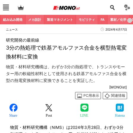
組み込み開発
メカ設計
製造マネジメント
モビリティ
FA
素材／化学
ニュース
2024年4月17日
研究開発の最前線
3分の熱処理で鉄基アモルファス合金を横型熱電変
換材料に変換
物質・材料研究機構は、わずか3分の熱処理で、トランスやモー
ター用の軟磁性材料として使用される鉄基アモルファス合金を横
型の熱電変換材料に変換できることを実証した。
[MONOist]
PC用表示
関連情報
Share
Post
LINE
Hatena
物質・材料研究機構（NIMS）は2024年3月28日、わずか3分