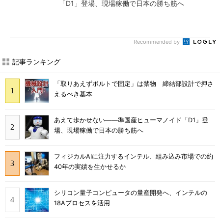
「D1」登場、現場稼働で日本の勝ち筋へ
Recommended by
記事ランキング
「取りあえずボルトで固定」は禁物 締結部設計で押さ
えるべき基本
あえて歩かせない――準国産ヒューマノイド「D1」登
場、現場稼働で日本の勝ち筋へ
フィジカルAIに注力するインテル、組み込み市場での約
40年の実績を生かせるか
シリコン量子コンピュータの量産開発へ、インテルの
18Aプロセスを活用