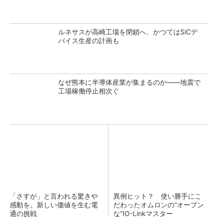
ルネサスが高崎工場を閉鎖へ、かつてはSiCデ
バイス生産の計画も
なぜ熊本に半導体産業が集まるのか――地震で
工場稼働停止相次ぐ
「さすが」と言われる驚きや
異例ヒット？ 使い勝手にこ
感動を。新しい価値を生む電
だわったオムロンの“オープン
通の挑戦
な”IO-Linkマスター