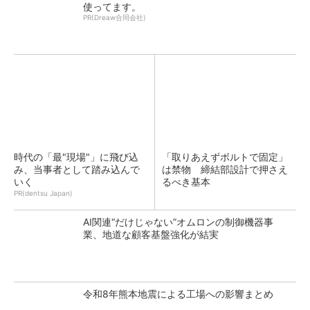
使ってます。
PR(Dreaw合同会社)
時代の「最"現場"」に飛び込
「取りあえずボルトで固定」
み、当事者として踏み込んで
は禁物 締結部設計で押さえ
いく
るべき基本
PR(dentsu Japan)
AI関連“だけじゃない”オムロンの制御機器事
業、地道な顧客基盤強化が結実
令和8年熊本地震による工場への影響まとめ