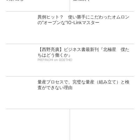
異例ヒット？ 使い勝手にこだわったオムロン
の“オープンな”IO-Linkマスター
【西野亮廣】ビジネス書最新刊『北極星 僕た
ちはどう働くか』
PR(FINCHI on GOETHE)
量産プロセスで、完璧な量産（組み立て）と検
査ができない理由