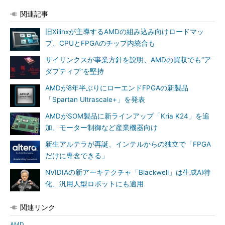
関連記事
旧Xilinxが主導するAMDの組み込み向けロードマッ
プ、CPUとFPGAのチップ内統合も
ザイリンクスが事業方針を説明、AMDの買収でも“ア
ダプティブ”を堅持
AMDが8年半ぶりにローエンドFPGAの新製品
「Spartan Ultrascale+」を発表
AMDがSOM製品に新ラインアップ「Kria K24」を追
加、モーター制御など産業機器向け
新生アルテラが再誕、インテルからの独立で「FPGA
だけに専念できる」
NVIDIAの新アーキテクチャ「Blackwell」は生成AI特
化、汎用人型ロボットにも適用
関連リンク
AMD