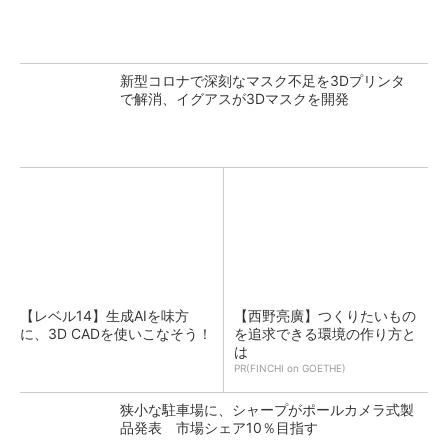
新型コロナで深刻なマスク不足を3Dプリンタ
で解消、イグアスが3Dマスクを開発
【レベル14】生成AIを味方
【西野亮廣】つくりたいもの
に、3D CADを使いこなそう！
を追求できる環境の作り方と
は
PR(FINCHI on GOETHE)
狭小な駐車場に、シャープがポールカメラ式製
品発表 市場シェア10％目指す