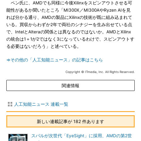
ペン氏に、AMDでも同様に今後Xilinxをスピンアウトさせる可
能性があるか聞いたところ「MI300X／MI300AやRyzen AIを見
れば分かる通り、AMDの製品にXilinxの技術が既に組み込まれて
いる。買収からわずか2年で両社のシナジーを生み出せている点
で、IntelとAlteraの関係とは異なるのではないか。AMDとXilinx
の統合は1＋1が2ではなく3になっているわけで、スピンアウトす
る必要はないだろう」と述べている。
⇒その他の「人工知能ニュース」の記事はこちら
Copyright © ITmedia, Inc. All Rights Reserved.
関連情報
人工知能ニュース 連載一覧
新しい連載記事が 182 件あります
スバルが次世代「EyeSight」に採用、AMDの第2世