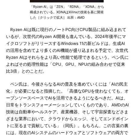
「Ryzen AI」は「ZEN」「RDNA」「XDNA」から
構成されている。XDNAはXilinxの技術を基に開発
した［クリックで拡大］ 出所：AMD
Ryzen AIは既に現行のノートPC向けCPU製品に組み込まれて
いるが、次世代のRyzen AI開発も進んでいる。2024年後半にマ
イクロソフトがリリースするWindows 11の新ビルドは、生成AI
の活用を含めてより多くのAI機能が盛り込まれる予定で、次世代
Ryzen AIはそれらをより高い性能で処理できるという。ペン氏に
よればその処理性能は「CPU、GPU、NPUの組み合わせで従来
比3倍」とのことだ。
ペン氏は、今後さらなるAIの普及を進めていくには「AIの民主
化」が必要になると指摘した。「高価なGPUを使わなくても、オ
ープンソースベースでAIを活用できるようになるべきだ。AIは、
日常をトランスフォーメーションしていくものであり、AMDのAI
技術は自動車やヘルスケア、産業機器、そして宇宙探査などさま
ざまな業界において、クラウドからエッジ、そしてエンドポイン
トに至るまで貢献している」（同氏）。もちろん、この言葉の裏
には、現在のAIシステムのハードウェアとソフトウェアの両方で