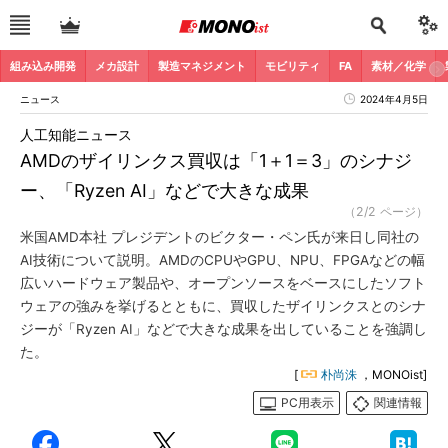
組み込み開発
メカ設計
製造マネジメント
モビリティ
FA
素材／化学
ニュース
2024年4月5日
人工知能ニュース
AMDのザイリンクス買収は「1＋1＝3」のシナジ
ー、「Ryzen AI」などで大きな成果
（2/2 ページ）
米国AMD本社 プレジデントのビクター・ペン氏が来日し同社の
AI技術について説明。AMDのCPUやGPU、NPU、FPGAなどの幅
広いハードウェア製品や、オープンソースをベースにしたソフト
ウェアの強みを挙げるとともに、買収したザイリンクスとのシナ
ジーが「Ryzen AI」などで大きな成果を出していることを強調し
た。
[
朴尚洙
，MONOist]
PC用表示
関連情報