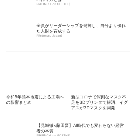
PR(FINCHI on GOETHE)
全員がリーダーシップを発揮し、自分より優れ
た人財を育成する
PR(dentsu Japan)
令和8年熊本地震による工場へ
新型コロナで深刻なマスク不
の影響まとめ
足を3Dプリンタで解消、イグ
アスが3Dマスクを開発
【見城徹×藤田晋】AI時代でも変わらない経営
者の本質
PR(FINCHI on GOETHE)