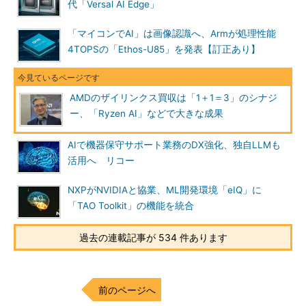
代「Versal AI Edge」
「マイコンでAI」は画像認識へ、Armが処理性能
4TOPSの「Ethos-U85」を発表【訂正あり】
AMDのザイリンクス買収は「1＋1＝3」のシナジ
ー、「Ryzen AI」などで大きな成果
AIで機器保守サポート業務のDX強化、独自LLMも
活用へ リコー
NXPがNVIDIAと協業、ML開発環境「eIQ」に
「TAO Toolkit」の機能を統合
過去の連載記事が 534 件あります
前のページへ