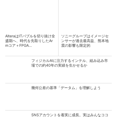
AlteraはITバブルを切り抜け全
ソニーグループはイメージセ
盛期へ、時代を先取りしたAr
ンサーが過去最高益、熊本地
mコア＋FPGA...
震の影響も限定的
フィジカルAIに注力するインテル、組み込み市
場での約40年の実績を生かせるか
幾何公差の基準「データム」を理解しよう
SNSアカウントを着実に成長。実はみんなココ