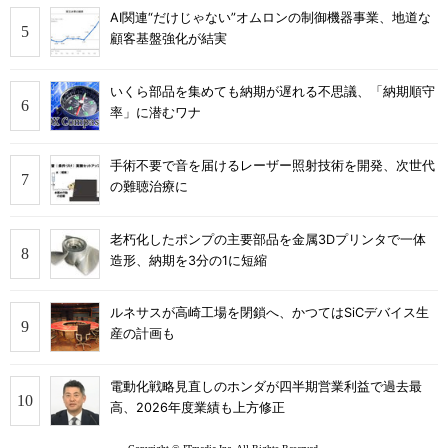
AI関連“だけじゃない”オムロンの制御機器事業、地道な
顧客基盤強化が結実
いくら部品を集めても納期が遅れる不思議、「納期順守
率」に潜むワナ
手術不要で音を届けるレーザー照射技術を開発、次世代
の難聴治療に
老朽化したポンプの主要部品を金属3Dプリンタで一体
造形、納期を3分の1に短縮
ルネサスが高崎工場を閉鎖へ、かつてはSiCデバイス生
産の計画も
電動化戦略見直しのホンダが四半期営業利益で過去最
高、2026年度業績も上方修正