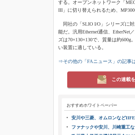
する。オープンネットワーク「MECHA
III」に切り替えられるため、MP3
同社の「SLIO I/O」シリーズに
能だ。汎用Ethernet通信、EtherN
ズは70×130×130で、質量は約
い装置に適している。
⇒その他の「FAニュース」の記事
この連載
おすすめホワイトペーパー
安川や三菱、オムロンなどIIFE
ファナックや安川、川崎重工な