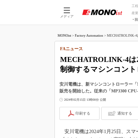
工
産
メディア
脱
つながる技術
AI×技術
MONOist
>
Factory Automation
>
MECHATROLINK
つながる工場
AI×設備
つながるサービ
Physical
FAニュース
MECHATROLINK-
制御するマシンコント
安川電機は、新マシンコントローラー「MP
販売を開始した。従来の「MP3300 CP
2024年02月15日 13時00分 公開
印刷する
通知する
安川電機は2024年1月25日、ス