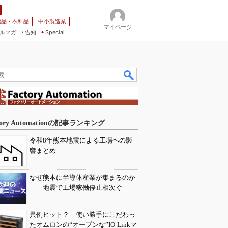
薬品・衣料品
中小製造業
マイページ
ルマガ
告知
Special
tory Automationの記事ランキング
令和8年熊本地震による工場への影
響まとめ
なぜ熊本に半導体産業が集まるのか
――地震で工場稼働停止相次ぐ
異例ヒット？ 使い勝手にこだわっ
たオムロンの“オープンな”IO-Linkマ