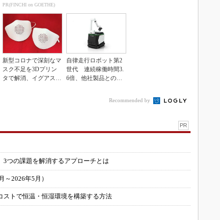
性能向上
PR(FINCHI on GOETHE)
新型コロナで深刻なマ
自律走行ロボット第2
スク不足を3Dプリン
世代 連続稼働時間3.
タで解消、イグアスが
6倍、他社製品との連
3Dマスクを開発
携も可能
Recommended by
PR
」
 3つの課題を解消するアプローチとは
～2026年5月）
コストで恒温・恒湿環境を構築する方法