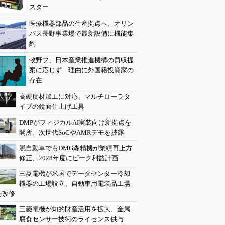
スター
医療機器部品の生産拠点へ、オリン
パス長野事業場で最新設備に機能集
約
牧野フ、日本産業推進機構の買収提
案に応じず 理由に外国籍投資家の
存在
高硬度材加工に対応、マルチローラタ
イプの鏡面仕上げ工具
DMPがフィジカルAI実装向け新拠点を
開所、次世代SoCやAMRデモを披露
脱自動車でもDMG森精機が業績再上方
修正、2028年度にピーク利益計画
三菱電機が米国でデータセンター冷却
機器の工場設立、自動車用電装品工場
を改修
三菱電機が知的財産活用を拡大、金属
腐食センサー技術のライセンス供与