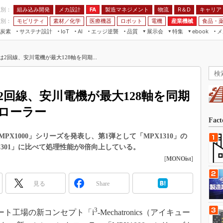
程別：
組み込み開発
メカ設計
製造マネジメント
物流
R＆D
キャリア
FA
業別：
モビリティ
素材／化学
医療機器
ロボット
電機
産業機械
食品・
炭素
サステナ設計
エッジ逆襲
品質
展示会
特集
メ
IoT
AI
ebook
伝承
組み込み開発
CEATEC
読者調査まとめ
編集後記
-4は2回線、安川電機が最大128軸を同期...
JIMTOF
保全
メカ設計
つながるクルマ
組込み/エッジ コンピューティング
ス
 AI
製造マネジメント
5G
展＆IoT/5Gソリューション展
VR／AR
FA
4は2回線、安川電機が最大128軸を同期
IIFES
モビリティ
フィールドサービス
ローラー
国際ロボット展
素材／化学
FPGA
Fac
ジャパンモビリティショー
組み込み画像技術
X1000」シリーズを発表し、第1弾として「MPX1310」の
TECHNO-FRONTIER
U-301」に比べて処理性能が8倍向上している。
組み込みモデリング
人テク展
[
MONOist
]
Windows Embedded
スマート工場EXPO
車載ソフト開発
見る
Share
EdgeTech+
ISO26262
日本ものづくりワールド
3
無償設計ツール
マート工場の新コンセプト「i
-Mechatronics（アイキュー
AUTOMOTIVE WORLD