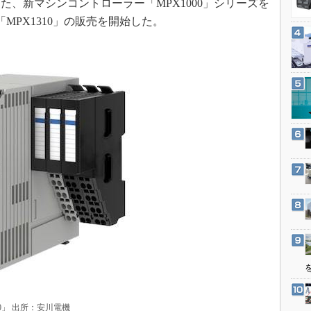
、新マシンコントローラー「MPX1000」シリーズを
3Dプリンタ
産業オープンネット展
MPX1310」の販売を開始した。
デジタルツインとCAE
S＆OP
インダストリー4.0
イノベーション
製造業ビッグデータ
メイドインジャパン
植物工場
知財マネジメント
海外生産
グローバル設計・開発
制御セキュリティ
新型コロナへの対応
0」 出所：安川電機