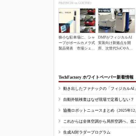
inkマスター
PR(FINCHI on GOETHE)
狭小な駐車場に、シャ
DMPがフィジカルAI
ープがポールカメラ式
実装向け新拠点を開
製品発表 市場シェア
所、次世代SoCやAM
10％目指す
Rデモを披露
TechFactory ホワイトペーパー新着情報
動き出したファナックの「フィジカルAI
自動外観検査はなぜ現場で定着しない？
協働ロボットニュースまとめ（2025年12月
これからは全体空調から局所空調へ、低
生成AI対ラダープログラム