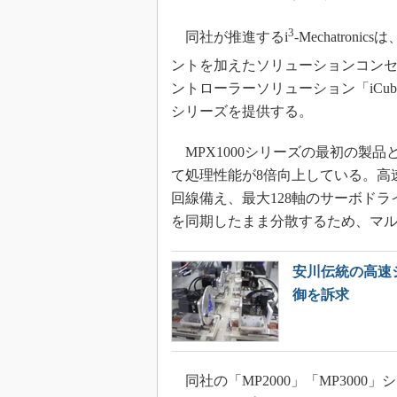
3
同社が推進するi
-Mechatr
ントを加えたソリューションコンセ
ントローラーソリューション「iCube 
シリーズを提供する。
MPX1000シリーズの最初の製品となる
て処理性能が8倍向上している。高速モ
回線備え、最大128軸のサーボド
を同期したまま分散するため、マ
安川伝統の高速
御を訴求
同社の「MP2000」「MP300