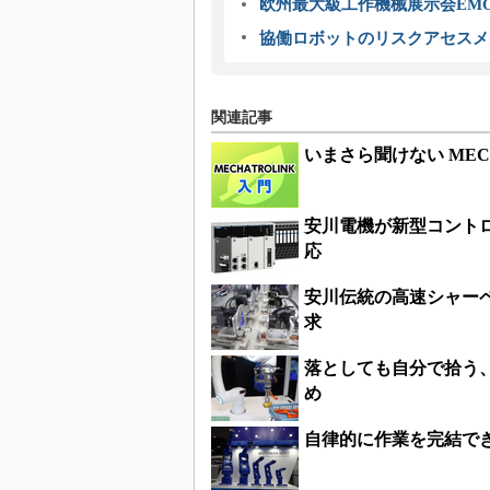
欧州最大級工作機械展示会EMO
協働ロボットのリスクアセスメ
関連記事
いまさら聞けない MEC
安川電機が新型コント
応
安川伝統の高速シャー
求
落としても自分で拾う
め
自律的に作業を完結で