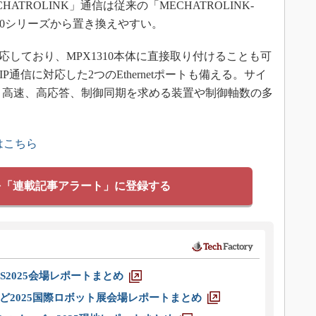
TROLINK」通信は従来の「MECHATROLINK-
000シリーズから置き換えやすい。
対応しており、MPX1310本体に直接取り付けることも可
et／IP通信に対応した2つのEthernetポートも備える。サイ
600g。高速、高応答、制御同期を求める装置や制御軸数の多
はこちら
を「連載記事アラート」に登録する
S2025会場レポートまとめ
ど2025国際ロボット展会場レポートまとめ