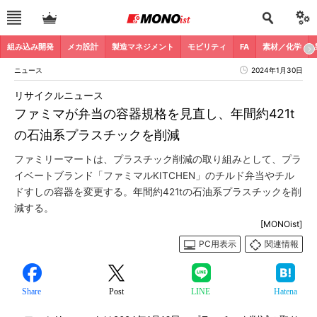
組み込み開発
メカ設計
製造マネジメント
モビリティ
FA
素材／化学
ニュース
2024年1月30日
リサイクルニュース
ファミマが弁当の容器規格を見直し、年間約421t
の石油系プラスチックを削減
ファミリーマートは、プラスチック削減の取り組みとして、プラ
イベートブランド「ファミマルKITCHEN」のチルド弁当やチル
ドすしの容器を変更する。年間約421tの石油系プラスチックを削
減する。
[MONOist]
PC用表示
関連情報
Share
Post
LINE
Hatena