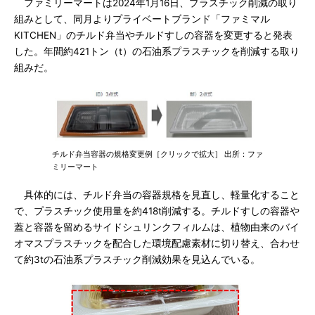
ファミリーマートは2024年1月16日、プラスチック削減の取り
組みとして、同月よりプライベートブランド「ファミマル
KITCHEN」のチルド弁当やチルドすしの容器を変更すると発表
した。年間約421トン（t）の石油系プラスチックを削減する取り
組みだ。
チルド弁当容器の規格変更例［クリックで拡大］ 出所：ファ
ミリーマート
具体的には、チルド弁当の容器規格を見直し、軽量化すること
で、プラスチック使用量を約418t削減する。チルドすしの容器や
蓋と容器を留めるサイドシュリンクフィルムは、植物由来のバイ
オマスプラスチックを配合した環境配慮素材に切り替え、合わせ
て約3tの石油系プラスチック削減効果を見込んでいる。