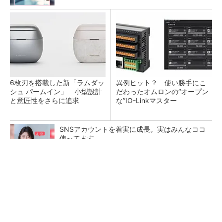
6枚刃を搭載した新「ラムダッ
異例ヒット？ 使い勝手にこ
シュ パームイン」 小型設計
だわったオムロンの“オープン
と意匠性をさらに追求
な”IO-Linkマスター
SNSアカウントを着実に成長。実はみんなココ
使ってます。
PR(Dreaw合同会社)
医療機器部品の生産拠点へ、オリンパス長野事
業場で最新設備に機能集約