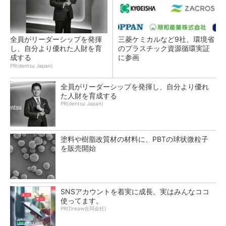
全員がリーダーシップを発揮
三菱ケミカルなど9社、環境省
し、自分より優れた人財を育
のプラスチック資源循環実証
成する
に参画
PR(dentsu Japan)
全員がリーダーシップを発揮し、自分より優れ
た人財を育成する
PR(dentsu Japan)
塗料や樹脂改質材の材料に、PBTの球状微粒子
を販売開始
SNSアカウントを着実に成長。実はみんなココ
使ってます。
PR(Dreaw合同会社)