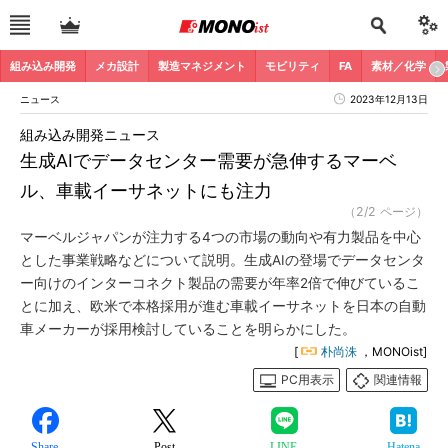
組み込み開発
メカ設計
製造マネジメント
モビリティ
FA
素材／化学
ニュース
2023年12月13日
組み込み開発ニュース
生成AIでデータセンター需要が急伸するマーベ
ル、車載イーサネットにも注力
（2/2 ページ）
マーベルジャパンが注力する4つの市場の動向や有力製品を中心
とした事業戦略などについて説明。生成AIの登場でデータセンタ
ー向けのインターコネクト製品の需要が年率2倍で伸びているこ
とに加え、欧米で本格採用が進む車載イーサネットを日本の自動
車メーカーが採用検討していることを明らかにした。
[
朴尚洙
，MONOist]
PC用表示
関連情報
Share
Post
LINE
Hatena