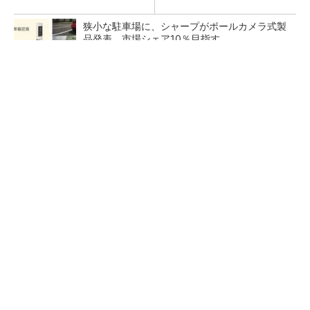
狭小な駐車場に、シャープがポールカメラ式製
品発表 市場シェア10％目指す
ルネサスが高崎工場を閉鎖へ、かつてはSiCデ
バイス生産の計画も
なぜ熊本に半導体産業が集まるのか――地震で
工場稼働停止相次ぐ