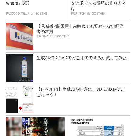
wners」3選
を追求できる環境の作り方と
は
PR(COCO VILLA on GOETHE)
PR(FINCHI on GOETHE)
【見城徹×藤田晋】AI時代でも変わらない経営
者の本質
PR(FINCHI on GOETHE)
生成AI×3D CADでどこまでできるか試してみた
【レベル14】生成AIを味方に、3D CADを使い
こなそう！