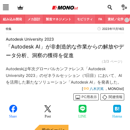
組み込み開発
メカ設計
製造マネジメント
モビリティ
FA
素材／化学
特集
2023年11月16日
Autodesk University 2023
「Autodesk AI」が非創造的な作業からの解放やデ
ータ分析、洞察の獲得を促進
（3/3 ページ）
Autodeskは年次グローバルカンファレンス「Autodesk
University 2023」のゼネラルセッション（1日目）において、AI
を活用した新たなソリューション「Autodesk AI」を発表した。
[
八木沢篤
，MONOist]
PC用表示
関連情報
Share
Post
LINE
Hatena
前のページへ