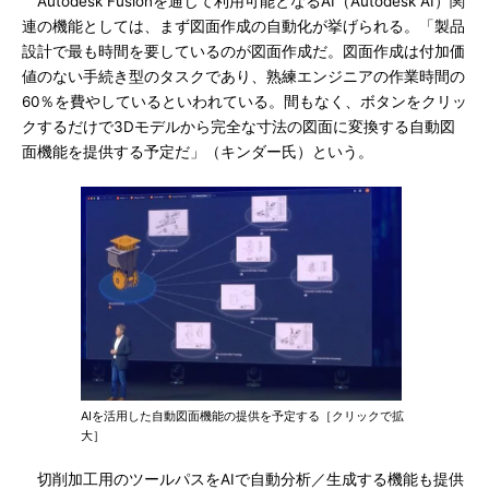
Autodesk Fusionを通じて利用可能となるAI（Autodesk AI）関
連の機能としては、まず図面作成の自動化が挙げられる。「製品
設計で最も時間を要しているのが図面作成だ。図面作成は付加価
値のない手続き型のタスクであり、熟練エンジニアの作業時間の
60％を費やしているといわれている。間もなく、ボタンをクリッ
クするだけで3Dモデルから完全な寸法の図面に変換する自動図
面機能を提供する予定だ」（キンダー氏）という。
AIを活用した自動図面機能の提供を予定する［クリックで拡
大］
切削加工用のツールパスをAIで自動分析／生成する機能も提供