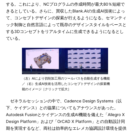
する。これにより、NCプログラムの作成時間が最大80％短縮で
きるとしている。さらに、買収したBlank.AIの生成AI技術によっ
て、コンセプトデザインの探索が行えるようになる。セマンティ
ック制御と自然言語によって既存のデザインスタイルをベースと
する3Dコンセプトをリアルタイムに生成できるようになるとし
ている。
（左）AIにより切削加工用のツールパスを自動生成する機能
／（右）生成AI技術を活用したコンセプトデザインの探索機
能のイメージ［クリックで拡大］
ゼネラルセッションの中で、Cadence Design Systems（以
下、ケイデンス）との協業についてもアナウンスがあった。
Autodesk Fusionとケイデンスの生成AI機能を備えた「Allegro X
Design Platform」および「OrCAD X Platform」との自動設計同
期を実現するなど、両社は効率的なエレメカ協調設計環境を提供