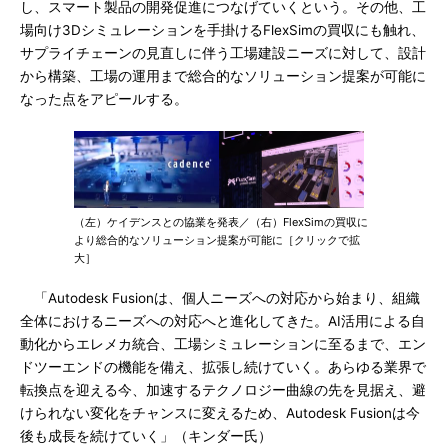
し、スマート製品の開発促進につなげていくという。その他、工
場向け3Dシミュレーションを手掛けるFlexSimの買収にも触れ、
サプライチェーンの見直しに伴う工場建設ニーズに対して、設計
から構築、工場の運用まで総合的なソリューション提案が可能に
なった点をアピールする。
（左）ケイデンスとの協業を発表／（右）FlexSimの買収に
より総合的なソリューション提案が可能に［クリックで拡
大］
「Autodesk Fusionは、個人ニーズへの対応から始まり、組織
全体におけるニーズへの対応へと進化してきた。AI活用による自
動化からエレメカ統合、工場シミュレーションに至るまで、エン
ドツーエンドの機能を備え、拡張し続けていく。あらゆる業界で
転換点を迎える今、加速するテクノロジー曲線の先を見据え、避
けられない変化をチャンスに変えるため、Autodesk Fusionは今
後も成長を続けていく」（キンダー氏）