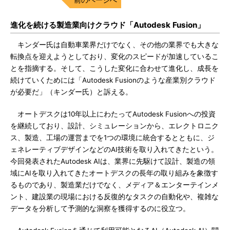
進化を続ける製造業向けクラウド「Autodesk Fusion」
キンダー氏は自動車業界だけでなく、その他の業界でも大きな
転換点を迎えようとしており、変化のスピードが加速しているこ
とを指摘する。そして、こうした変化に合わせて進化し、成長を
続けていくためには「Autodesk Fusionのような産業別クラウド
が必要だ」（キンダー氏）と訴える。
オートデスクは10年以上にわたってAutodesk Fusionへの投資
を継続しており、設計、シミュレーションから、エレクトロニク
ス、製造、工場の運営までを1つの環境に統合するとともに、ジ
ェネレーティブデザインなどのAI技術を取り入れてきたという。
今回発表されたAutodesk AIは、業界に先駆けて設計、製造の領
域にAIを取り入れてきたオートデスクの長年の取り組みを象徴す
るものであり、製造業だけでなく、メディア＆エンターテインメ
ント、建設業の現場における反復的なタスクの自動化や、複雑な
データを分析して予測的な洞察を獲得するのに役立つ。