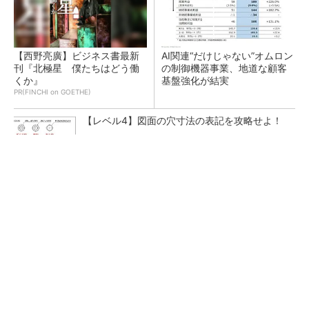
【西野亮廣】ビジネス書最新
AI関連“だけじゃない”オムロン
刊『北極星 僕たちはどう働
の制御機器事業、地道な顧客
くか』
基盤強化が結実
PR(FINCHI on GOETHE)
【レベル4】図面の穴寸法の表記を攻略せよ！
新型コロナで深刻なマスク不足を3Dプリンタ
で解消、イグアスが3Dマスクを開発
ルネサスが高崎工場を閉鎖へ、かつてはSiCデ
バイス生産の計画も