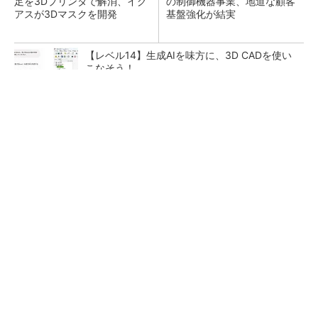
足を3Dプリンタで解消、イグ
の制御機器事業、地道な顧客
アスが3Dマスクを開発
基盤強化が結実
【レベル14】生成AIを味方に、3D CADを使い
こなそう！
SNSアカウントを着実に成長。実はみんなココ
使ってます。
PR(Dreaw合同会社)
「取りあえずボルトで固定」は禁物 締結部設
計で押さえるべき基本