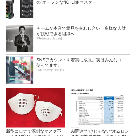
の“オープンな”IO-Linkマスター
チームが本音で意見を交わし合い、多様な人財
が挑戦できる組織へ
PR(dentsu Japan)
SNSアカウントを着実に成長。実はみんなココ
使ってます。
PR(Dreaw合同会社)
新型コロナで深刻なマスク不
AI関連“だけじゃない”オムロン