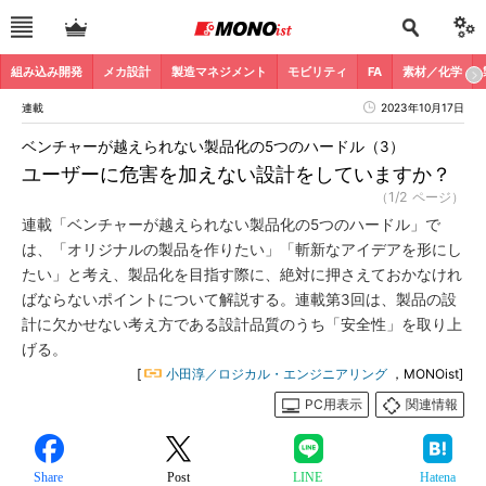
組み込み開発
メカ設計
製造マネジメント
モビリティ
FA
素材／化学
連載
2023年10月17日
ベンチャーが越えられない製品化の5つのハードル（3）
ユーザーに危害を加えない設計をしていますか？
（1/2 ページ）
連載「ベンチャーが越えられない製品化の5つのハードル」で
は、「オリジナルの製品を作りたい」「斬新なアイデアを形にし
たい」と考え、製品化を目指す際に、絶対に押さえておかなけれ
ばならないポイントについて解説する。連載第3回は、製品の設
計に欠かせない考え方である設計品質のうち「安全性」を取り上
げる。
[
小田淳／ロジカル・エンジニアリング
，MONOist]
PC用表示
関連情報
Share
Post
LINE
Hatena