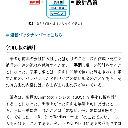
図2
設計品質とは［クリックで拡大］
⇒ 連載バックナンバーはこちら
字消し板の設計
筆者が前職の会社に入社したばかりのころ、図面作成→発注→
納品の一連の流れを勉強するため、「
字消し板
」の設計をするこ
とになった。字消し板とは、図面に鉛筆で描いた線をきれいに消
すための、ペラペラした名刺サイズの薄い板金のことである。そ
の長方形の内部には、さまざまな形の穴が開いている。
筆者は、板厚0.3mmのステンレス（SUS）で字消し板を設計
することになった。出来上がった図面を早速上司に見せたとこ
ろ、開口一番に言われたことは「危ないから、角にはRを付け
て」であった。「R」とは“Radius（半径）”のことであり、「丸
みを付ける」ことである。私たちの身の回りにある製品を見てほ