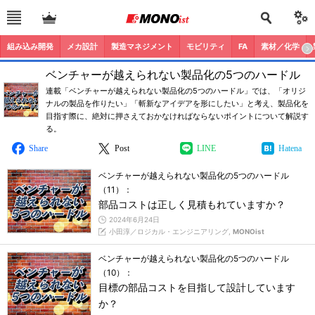
組み込み開発
メカ設計
製造マネジメント
モビリティ
FA
素材／化学
ベンチャーが越えられない製品化の5つのハードル
連載「ベンチャーが越えられない製品化の5つのハードル」では、「オリジ
ナルの製品を作りたい」「斬新なアイデアを形にしたい」と考え、製品化を
目指す際に、絶対に押さえておかなければならないポイントについて解説す
る。
Share
Post
LINE
Hatena
ベンチャーが越えられない製品化の5つのハードル
（11）：
部品コストは正しく見積もれていますか？
2024年6月24日
小田淳／ロジカル・エンジニアリング,
MONOist
ベンチャーが越えられない製品化の5つのハードル
（10）：
目標の部品コストを目指して設計しています
か？