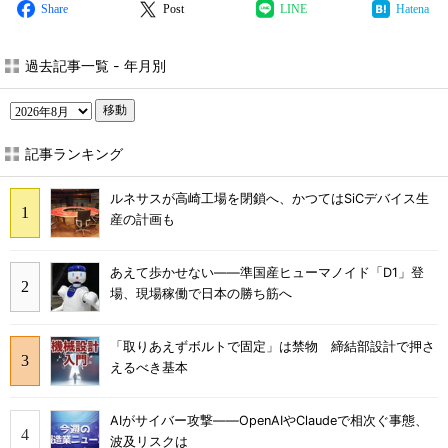
Share
Post
LINE
Hatena
過去記事一覧 - 年月別
移動
記事ランキング
ルネサスが高崎工場を閉鎖へ、かつてはSiCデバイス生
産の計画も
あえて歩かせない――準国産ヒューマノイド「D1」登
場、現場稼働で日本の勝ち筋へ
「取りあえずボルトで固定」は禁物 締結部設計で押さ
えるべき基本
AIがサイバー攻撃――OpenAIやClaudeで相次ぐ事態、
波及リスクは