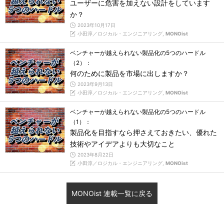
ユーザーに危害を加えない設計をしています
か？
2023年10月17日
小田淳／ロジカル・エンジニアリング,
MONOist
ベンチャーが越えられない製品化の5つのハードル
（2）：
何のために製品を市場に出しますか？
2023年9月13日
小田淳／ロジカル・エンジニアリング,
MONOist
ベンチャーが越えられない製品化の5つのハードル
（1）：
製品化を目指すなら押さえておきたい、優れた
技術やアイデアよりも大切なこと
2023年8月22日
小田淳／ロジカル・エンジニアリング,
MONOist
MONOist 連載一覧に戻る