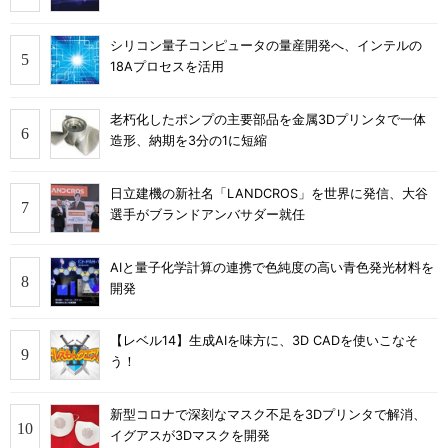
シリコン量子コンピュータの量産開発へ、インテルの
18Aプロセスを活用
老朽化したポンプの主要部品を金属3Dプリンタで一体
造形、納期を3分の1に短縮
日立建機の新社名「LANDCROS」を世界に発信、大谷
選手がブランドアンバサダー就任
AIと量子化学計算の連携で色純度の高い青色発光材料を
開発
【レベル14】生成AIを味方に、3D CADを使いこなそ
う！
新型コロナで深刻なマスク不足を3Dプリンタで解消、
イグアスが3Dマスクを開発