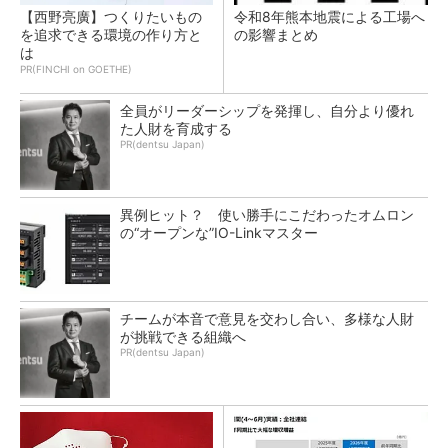
【西野亮廣】つくりたいもの
令和8年熊本地震による工場へ
を追求できる環境の作り方と
の影響まとめ
は
PR(FINCHI on GOETHE)
全員がリーダーシップを発揮し、自分より優れ
た人財を育成する
PR(dentsu Japan)
異例ヒット？ 使い勝手にこだわったオムロン
の“オープンな”IO-Linkマスター
チームが本音で意見を交わし合い、多様な人財
が挑戦できる組織へ
PR(dentsu Japan)