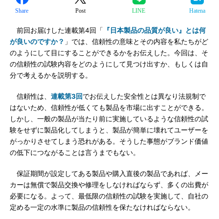
Share
Post
LINE
Hatena
前回お届けした連載第4回「
『日本製品の品質が良い』とは何
が良いのですか？
」では、信頼性の意味とその内容を私たちがど
のようにして目にすることができるかをお伝えした。今回は、そ
の信頼性の試験内容をどのようにして見つけ出すか、もしくは自
分で考えるかを説明する。
信頼性は、
連載第3回
でお伝えした安全性とは異なり法規制で
はないため、信頼性が低くても製品を市場に出すことができる。
しかし、一般の製品が当たり前に実施しているような信頼性の試
験をせずに製品化してしまうと、製品が簡単に壊れてユーザーを
がっかりさせてしまう恐れがある。そうした事態がブランド価値
の低下につながることは言うまでもない。
保証期間が設定してある製品や購入直後の製品であれば、メー
カーは無償で製品交換や修理をしなければならず、多くの出費が
必要になる。よって、最低限の信頼性の試験を実施して、自社の
定める一定の水準に製品の信頼性を保たなければならない。