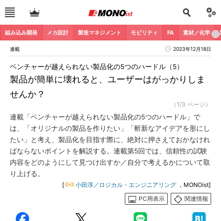
組み込み開発
メカ設計
製造マネジメント
モビリティ
FA
素材／化学
連載
2023年12月18日
ベンチャーが越えられない製品化の5つのハードル（5）
製品が簡単に壊れると、ユーザーはがっかりしま
せんか？
（1/3 ページ）
連載「ベンチャーが越えられない製品化の5つのハードル」で
は、「オリジナルの製品を作りたい」「斬新なアイデアを形にし
たい」と考え、製品化を目指す際に、絶対に押さえておかなけれ
ばならないポイントを解説する。連載第5回では、信頼性の試験
内容をどのようにして見つけ出すか／自分で考えるかについて取
り上げる。
[
小田淳／ロジカル・エンジニアリング
，MONOist]
PC用表示
関連情報