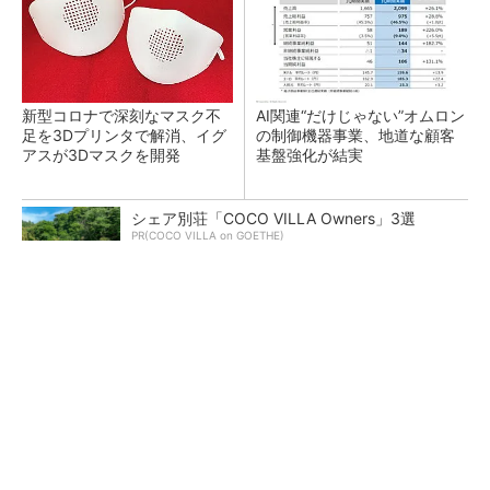
新型コロナで深刻なマスク不
AI関連“だけじゃない”オムロン
足を3Dプリンタで解消、イグ
の制御機器事業、地道な顧客
アスが3Dマスクを開発
基盤強化が結実
シェア別荘「COCO VILLA Owners」3選
PR(COCO VILLA on GOETHE)
【レベル14】生成AIを味方に、3D CADを使い
こなそう！
「取りあえずボルトで固定」は禁物 締結部設
計で押さえるべき基本