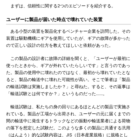
まずは、信頼性に関する2つのエピソードを紹介する。
ユーザーに製品が届いた時点で壊れていた装置
ある小型の装置を製品化するベンチャー企業を訪問した。その
装置は駆動機構にギアを使用していたが、ギアの故障が多かった
ので正しい設計の仕方を教えてほしいと依頼があった。
この製品の設計者に故障の詳細を聞くと、「ユーザーが最初に
使ったときから、ギアが外れていたらしいです」と言うのであっ
た。製品の使用中に壊れたのではなく、最初から壊れていたとな
ると、製品の輸送中に壊れた可能性が高い。そこで筆者は「製品
の輸送試験は実施しましたか？」と尋ねた。すると、その返事は
「輸送試験とは何ですか？」というものだった……。
輸送試験は、私たちの身の回りにあるほとんどの製品で実施さ
れている。製品が工場から出荷され、ユーザーの元に届くまでの
間の輸送中に発生するトラックなどの振動や輸送業者による荷物
の落下を想定した試験だ。このような多くの製品に共通する汎用
（はんよう）的な試験内容は、JIS（日本産業規格）に規格とし