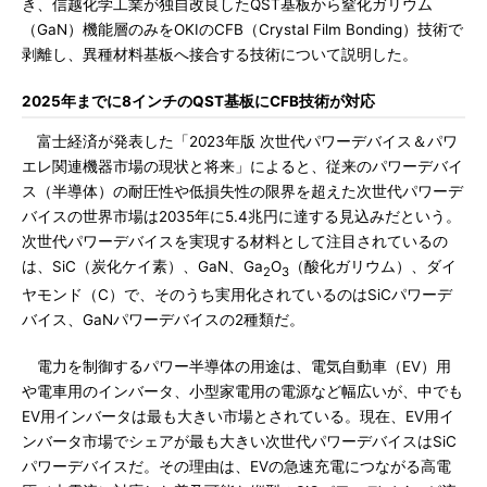
き、信越化学工業が独自改良したQST基板から窒化ガリウム
（GaN）機能層のみをOKIのCFB（Crystal Film Bonding）技術で
剥離し、異種材料基板へ接合する技術について説明した。
2025年までに8インチのQST基板にCFB技術が対応
富士経済が発表した「2023年版 次世代パワーデバイス＆パワ
エレ関連機器市場の現状と将来」によると、従来のパワーデバイ
ス（半導体）の耐圧性や低損失性の限界を超えた次世代パワーデ
バイスの世界市場は2035年に5.4兆円に達する見込みだという。
次世代パワーデバイスを実現する材料として注目されているの
は、SiC（炭化ケイ素）、GaN、Ga
O
（酸化ガリウム）、ダイ
2
3
ヤモンド（C）で、そのうち実用化されているのはSiCパワーデ
バイス、GaNパワーデバイスの2種類だ。
電力を制御するパワー半導体の用途は、電気自動車（EV）用
や電車用のインバータ、小型家電用の電源など幅広いが、中でも
EV用インバータは最も大きい市場とされている。現在、EV用イ
ンバータ市場でシェアが最も大きい次世代パワーデバイスはSiC
パワーデバイスだ。その理由は、EVの急速充電につながる高電