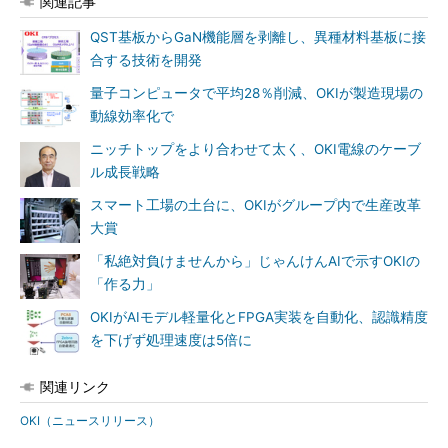
関連記事
QST基板からGaN機能層を剥離し、異種材料基板に接
合する技術を開発
量子コンピュータで平均28％削減、OKIが製造現場の
動線効率化で
ニッチトップをより合わせて太く、OKI電線のケーブ
ル成長戦略
スマート工場の土台に、OKIがグループ内で生産改革
大賞
「私絶対負けませんから」じゃんけんAIで示すOKIの
「作る力」
OKIがAIモデル軽量化とFPGA実装を自動化、認識精度
を下げず処理速度は5倍に
関連リンク
OKI（ニュースリリース）