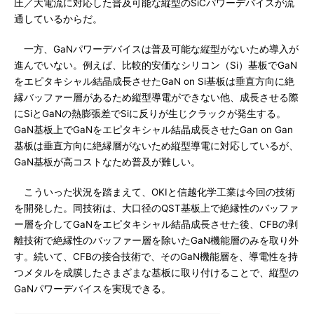
圧／大電流に対応した普及可能な縦型のSiCパワーデバイスが流
通しているからだ。
一方、GaNパワーデバイスは普及可能な縦型がないため導入が
進んでいない。例えば、比較的安価なシリコン（Si）基板でGaN
をエピタキシャル結晶成長させたGaN on Si基板は垂直方向に絶
縁バッファー層があるため縦型導電ができない他、成長させる際
にSiとGaNの熱膨張差でSiに反りが生じクラックが発生する。
GaN基板上でGaNをエピタキシャル結晶成長させたGan on Gan
基板は垂直方向に絶縁層がないため縦型導電に対応しているが、
GaN基板が高コストなため普及が難しい。
こういった状況を踏まえて、OKIと信越化学工業は今回の技術
を開発した。同技術は、大口径のQST基板上で絶縁性のバッファ
ー層を介してGaNをエピタキシャル結晶成長させた後、CFBの剥
離技術で絶縁性のバッファー層を除いたGaN機能層のみを取り外
す。続いて、CFBの接合技術で、そのGaN機能層を、導電性を持
つメタルを成膜したさまざまな基板に取り付けることで、縦型の
GaNパワーデバイスを実現できる。