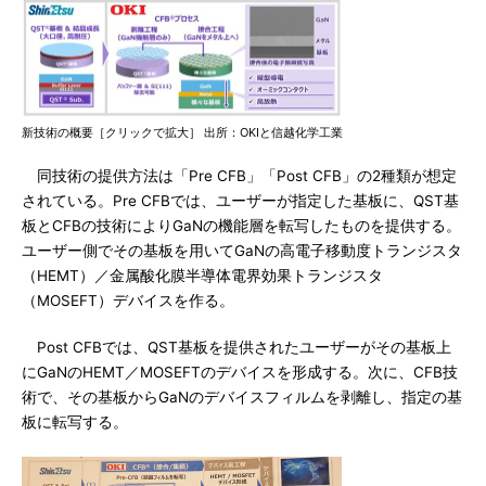
新技術の概要［クリックで拡大］ 出所：OKIと信越化学工業
同技術の提供方法は「Pre CFB」「Post CFB」の2種類が想定
されている。Pre CFBでは、ユーザーが指定した基板に、QST基
板とCFBの技術によりGaNの機能層を転写したものを提供する。
ユーザー側でその基板を用いてGaNの高電子移動度トランジスタ
（HEMT）／金属酸化膜半導体電界効果トランジスタ
（MOSEFT）デバイスを作る。
Post CFBでは、QST基板を提供されたユーザーがその基板上
にGaNのHEMT／MOSEFTのデバイスを形成する。次に、CFB技
術で、その基板からGaNのデバイスフィルムを剥離し、指定の基
板に転写する。