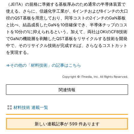
（JEITA）の規格に準拠する基板厚みのため通常の半導体装置で
使える。さらに、信越化学工業が、6インチおよび8インチの大口
径のQST基板を用意しており、同等コストの2インチのGaN基板
と比べ、結晶成長したGaNを10倍確保でき、半導体チップのコス
トを10分の1に抑えられるという。加えて、両社はOKIのCFB技術
でGaNの機能層を剥離したQST基板をリサイクルする技術を開発
中で、そのリサイクル技術が完成すれば、さらなるコストカット
を実現する。
⇒その他の「材料技術」の記事はこちら
Copyright © ITmedia, Inc. All Rights Reserved.
関連情報
材料技術 連載一覧
新しい連載記事が 599 件あります