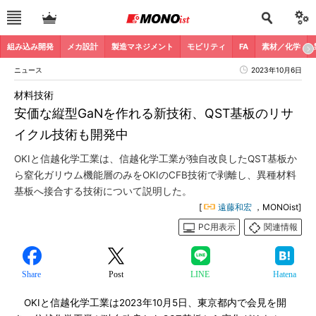
組み込み開発
メカ設計
製造マネジメント
モビリティ
FA
素材／化学
ニュース
2023年10月6日
材料技術
安価な縦型GaNを作れる新技術、QST基板のリサ
イクル技術も開発中
OKIと信越化学工業は、信越化学工業が独自改良したQST基板か
ら窒化ガリウム機能層のみをOKIのCFB技術で剥離し、異種材料
基板へ接合する技術について説明した。
[
遠藤和宏
，MONOist]
PC用表示
関連情報
Share
Post
LINE
Hatena
OKIと信越化学工業は2023年10月5日、東京都内で会見を開