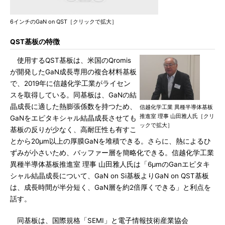
6インチのGaN on QST［クリックで拡大］
QST基板の特徴
使用するQST基板は、米国のQromis
が開発したGaN成長専用の複合材料基板
で、2019年に信越化学工業がライセン
スを取得している。同基板は、GaNの結
晶成長に適した熱膨張係数を持つため、
信越化学工業 異種半導体基板
推進室 理事 山田雅人氏［クリ
GaNをエピタキシャル結晶成長させても
ックで拡大］
基板の反りが少なく、高耐圧性も有すこ
とから20μm以上の厚膜GaNを堆積できる。さらに、熱によるひ
ずみが小さいため、バッファー層を簡略化できる。信越化学工業
異種半導体基板推進室 理事 山田雅人氏は「6μmのGanエピタキ
シャル結晶成長について、GaN on Si基板よりGaN on QST基板
は、成長時間が半分短く、GaN層を約2倍厚くできる」と利点を
話す。
同基板は、国際規格「SEMI」と電子情報技術産業協会