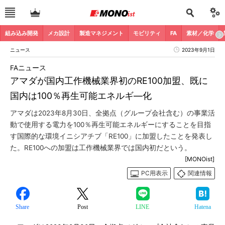
組み込み開発
メカ設計
製造マネジメント
モビリティ
FA
素材／化学
ニュース
2023年9月1日
FAニュース
アマダが国内工作機械業界初のRE100加盟、既に
国内は100％再生可能エネルギ―化
アマダは2023年8月30日、全拠点（グループ会社含む）の事業活
動で使用する電力を100％再生可能エネルギーにすることを目指
す国際的な環境イニシアチブ「RE100」に加盟したことを発表し
た。RE100への加盟は工作機械業界では国内初だという。
[MONOist]
PC用表示
関連情報
Share
Post
LINE
Hatena