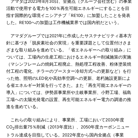
アマダは2023年8月30日、全拠点（グループ会社含む）の事業
活動で使用する電力を100％再生可能エネルギーにすることを目
指す国際的な環境イニシアチブ「RE100」に加盟したことを発表
した。RE100への加盟は工作機械業界では国内初だという。
アマダグループでは2021年に作成したサステナビリティ基本方
針に基づき「脱炭素社会の実現」を重要課題として位置付けさま
ざまな取り組みを進めている。「省エネルギーへの取り組み」に
ついては、工場内の生産工程におけるエネルギー削減施策の実施
（マシンフレームの焼鈍工程廃止、熱処理工程改善、粉体塗装焼
付工程の電化、チラーのブースター冷却方式への更新など）を行
った他、照明のLED化や高効率空調への更新、老朽施設更新によ
る省エネルギー対策を行ってきた。また「再生可能エネルギーの
導入」については、伊勢原事業所や土岐事業所、小野工場、福島
工場への太陽光発電の設置、再生可能エネルギー電力の調達の推
進を進めている。
これらの取り組みにより、事業所、工場において2030年度
CO
排出量75％削減（2013年度比）、2050年度カーボンニュー
2
トラル達成を目指している。2022年度から国内全拠点（事業