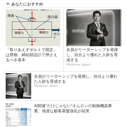
あなたにおすすめ
「取りあえずボルトで固定」
全員がリーダーシップを発揮
は禁物 締結部設計で押さえ
し、自分より優れた人財を育
るべき基本
成する
PR(dentsu Japan)
全員がリーダーシップを発揮し、自分より優れ
た人財を育成する
PR(dentsu Japan)
AI関連“だけじゃない”オムロンの制御機器事
業、地道な顧客基盤強化が結実