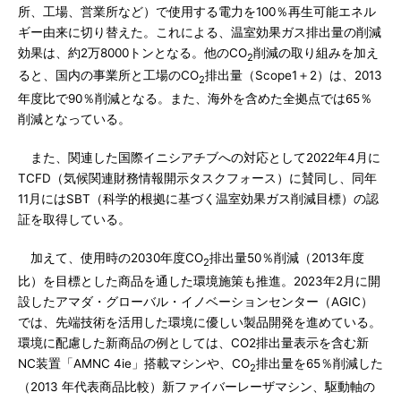
所、工場、営業所など）で使用する電力を100％再生可能エネル
ギー由来に切り替えた。これによる、温室効果ガス排出量の削減
効果は、約2万8000トンとなる。他のCO
削減の取り組みを加え
2
ると、国内の事業所と工場のCO
排出量（Scope1＋2）は、2013
2
年度比で90％削減となる。また、海外を含めた全拠点では65％
削減となっている。
また、関連した国際イニシアチブへの対応として2022年4月に
TCFD（気候関連財務情報開示タスクフォース）に賛同し、同年
11月にはSBT（科学的根拠に基づく温室効果ガス削減目標）の認
証を取得している。
加えて、使用時の2030年度CO
排出量50％削減（2013年度
2
比）を目標とした商品を通した環境施策も推進。2023年2月に開
設したアマダ・グローバル・イノベーションセンター（AGIC）
では、先端技術を活用した環境に優しい製品開発を進めている。
環境に配慮した新商品の例としては、CO2排出量表示を含む新
NC装置「AMNC 4ie」搭載マシンや、CO
排出量を65％削減した
2
（2013 年代表商品比較）新ファイバーレーザマシン、駆動軸の