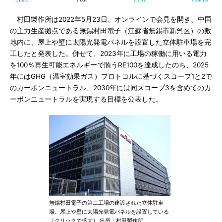
村田製作所は2022年5月23日、オンラインで会見を開き、中国
の主力生産拠点である無錫村田電子（江蘇省無錫市新呉区）の敷
地内に、屋上や壁に太陽光発電パネルを設置した立体駐車場を完
工したと発表した。併せて、2023年に工場の稼働に用いる電力
を100％再生可能エネルギーで賄うRE100を達成したのち、2025
年にはGHG（温室効果ガス）プロトコルに基づくスコープ1と2で
のカーボンニュートラル、2030年には同スコープ3を含めてのカ
ーボンニュートラルを実現する目標を公表した。
無錫村田電子の第二工場の建設された立体駐車
場。屋上や壁に太陽光発電パネルを設置している
［クリックで拡大］ 出所：村田製作所