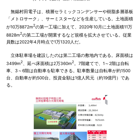
無錫村田電子は、積層セラミックコンデンサーや樹脂多層基板
「メトロサーク」、サーミスターなどを生産している。土地面積
2
が10万8872m
の第一工場に加えて、2020年10月に土地面積11万
2
8828m
の第二工場が開業するなど規模を拡大させている。従業
員数は2022年4月時点で1万1320人だ。
立体駐車場を建設したのは第二工場の敷地内である。床面積は
2
2
3499m
、延べ床面積は2万360m
。7階建てで、1～2階は自転
車、3～6階は自動車を駐車できる。駐車数量は自転車が約1500
台、自動車が約500台。投資金額は1億人民元（約19億円）であ
る。