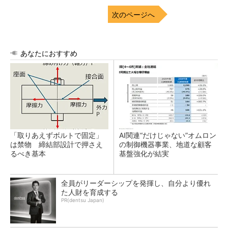
次のページへ
あなたにおすすめ
「取りあえずボルトで固定」
AI関連“だけじゃない”オムロン
は禁物 締結部設計で押さえ
の制御機器事業、地道な顧客
るべき基本
基盤強化が結実
全員がリーダーシップを発揮し、自分より優れ
た人財を育成する
PR(dentsu Japan)