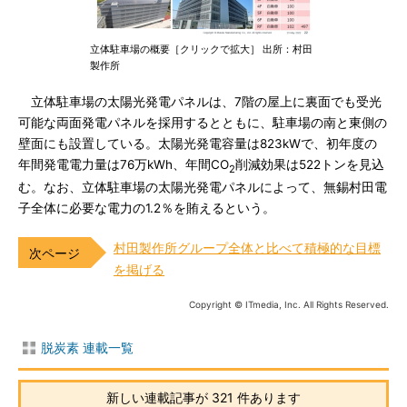
立体駐車場の概要［クリックで拡大］ 出所：村田
製作所
立体駐車場の太陽光発電パネルは、7階の屋上に裏面でも受光
可能な両面発電パネルを採用するとともに、駐車場の南と東側の
壁面にも設置している。太陽光発電容量は823kWで、初年度の
年間発電電力量は76万kWh、年間CO
削減効果は522トンを見込
2
む。なお、立体駐車場の太陽光発電パネルによって、無錫村田電
子全体に必要な電力の1.2％を賄えるという。
村田製作所グループ全体と比べて積極的な目標
を掲げる
Copyright © ITmedia, Inc. All Rights Reserved.
脱炭素 連載一覧
新しい連載記事が 321 件あります