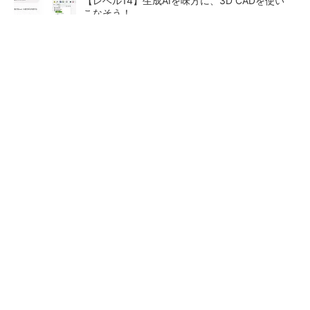
【レベル14】生成AIを味方に、3D CADを使い
こなそう！
令和8年熊本地震による工場への影響まとめ
狭小な駐車場に、シャープがポールカメラ式製
品発表 市場シェア10％目指す
ルネサスが高崎工場を閉鎖
SNSアカウントを着実に成