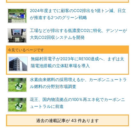
2024年度までに顧客のCO2排出を1億トン減、日立
が推進する2つのグリーン戦略
工場などが排出する低濃度CO2に特化、デンソーが
大気CO2回収システムを開発
無錫村田電子が2023年にRE100達成へ、まずは太
陽電池搭載の立体駐車場を導入
水素由来燃料の採用増えるか、カーボンニュートラ
ル燃料の分野別市場調査
花王、国内物流拠点の100％再エネ化でカーボンニ
ュートラルに前進
過去の連載記事が 43 件あります