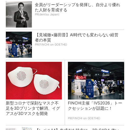
全員がリーダーシップを発揮し、自分より優れ
た人財を育成する
PR(dentsu Japan)
【見城徹×藤田晋】AI時代でも変わらない経営
者の本質
PR(FINCHI on GOETHE)
新型コロナで深刻なマスク不
FINCHI主催「IVS2026」トー
足を3Dプリンタで解消、イグ
クセッションが話題に！
アスが3Dマスクを開発
PR(FINCHI on GOETHE)