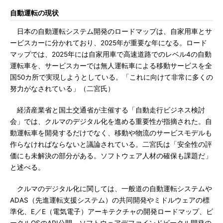
自動運転の現状
日本の自動運転システム開発のロードマップは、自家用車とサ
ービスカーに分かれており、2025年が重要な年になる。ロード
マップでは、2025年には自家用車で高速道路でのレベル4の自動
運転車を、サービスカーでは無人運転車による移動サービスを全
国50カ所で実現しようとしている。「これに向けて非常に多くの
努力がなされている」（二宮氏）
経済産業省と国土交通省が主催する「自動走行ビジネス検討
会」では、クルマのデジタル化を進める重要性が指摘された。自
動運転車を開発するだけでなく、移動や物流のサービスモデルも
作らなければならないと議論されている。二宮氏は「安全性の評
価にも未解決の部分がある。ソフトウェア人材の確保も課題だ」
と述べる。
クルマのデジタル化に関しては、一般道の自動運転システムや
ADAS（先進運転支援システム）の共同開発やミドルウェアの標
準化、E／E（電気電子）アーキテクチャの開発ロードマップ、ビ