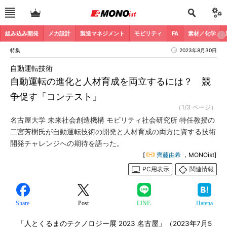
組み込み開発
メカ設計
製造マネジメント
モビリティ
FA
素材／化学
特集
2023年8月30日
自動運転技術
自動運転の進化と人材育成を両立するには？ 競
争促す「コンテスト」
（1/3 ページ）
名古屋大学 未来社会創造機構 モビリティ社会研究所 特任教授の
二宮芳樹氏が自動運転技術の開発と人材育成の両方に資する技術
開発チャレンジへの期待を語った。
[
齊藤由希
，MONOist]
PC用表示
関連情報
Share
Post
LINE
Hatena
「人とくるまのテクノロジー展 2023 名古屋」（2023年7月5