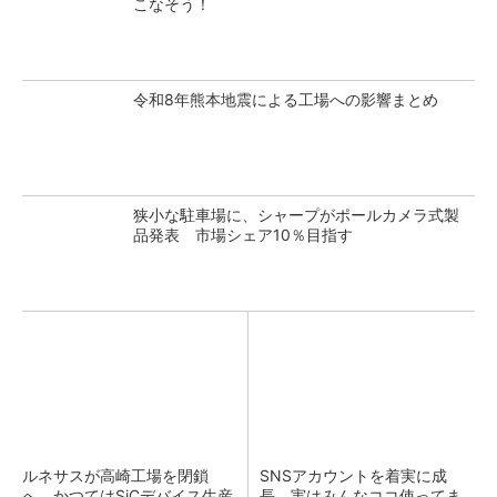
こなそう！
令和8年熊本地震による工場への影響まとめ
狭小な駐車場に、シャープがポールカメラ式製
品発表 市場シェア10％目指す
ルネサスが高崎工場を閉鎖
SNSアカウントを着実に成
へ、かつてはSiCデバイス生産
長。実はみんなココ使ってま