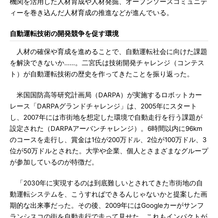
機関を活用した人材育成や人材発掘、オープンソースコミュニテ
ィーを巻き込んだ人材育成の推進などが進んでいる。
自動運転技術の開発競争を促す環境
人材の確保や育成を進めることで、自動運転社会に向けた課題
を解決できないか……。二宮氏は技術開発チャレンジ（コンテス
ト）が自動運転技術の歴史を作ってきたことを振り返った。
米国国防高等研究計画局（DARPA）が実施するロボットカー
レース「DARPAグランドチャレンジ」は、2005年にスタート
し、2007年には市街地を想定した環境で自動走行を行う課題が
設定された（DARPAアーバンチャレンジ）。6時間以内に96km
のコースを走行し、賞金は1位が200万ドル、2位が100万ドル、3
位が50万ドルとされた。大学や企業、個人とさまざまなグループ
が参加しているのが特徴だ。
「2030年に実現するのは到底難しいとされてきた市街地の自
動運転システムを、こうすればできるんじゃないかと提案した画
期的な出来事だった。その後、2009年にはGoogleカーがサンフ
ランシスコの街を自動走行で走って見せた。これもインパクトが