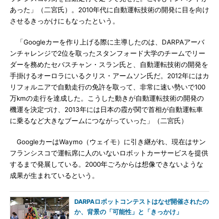
あった」（二宮氏）。2010年代に自動運転技術の開発に目を向け
させるきっかけにもなったという。
「Googleカーを作り上げる際に主導したのは、DARPAアーバ
ンチャレンジで2位を取ったスタンフォード大学のチームでリー
ダーを務めたセバスチャン・スラン氏と、自動運転技術の開発を
手掛けるオーロラにいるクリス・アームソン氏だ。2012年にはカ
リフォルニアで自動走行の免許を取って、非常に速い勢いで100
万kmの走行を達成した。こうした動きが自動運転技術の開発の
機運を決定づけ、2013年には日本の霞が関で首相が自動運転車
に乗るなど大きなブームにつながっていった」（二宮氏）
GoogleカーはWaymo（ウェイモ）に引き継がれ、現在はサン
フランシスコで運転席に人のいないロボットカーサービスを提供
するまで発展している。2000年ごろからは想像できないような
成果が生まれているという。
DARPAロボットコンテストはなぜ開催されたの
か、背景の「可能性」と「きっかけ」