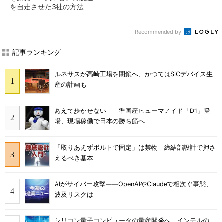
を自走させた3社の方法
Recommended by
記事ランキング
ルネサスが高崎工場を閉鎖へ、かつてはSiCデバイス生
産の計画も
あえて歩かせない――準国産ヒューマノイド「D1」登
場、現場稼働で日本の勝ち筋へ
「取りあえずボルトで固定」は禁物 締結部設計で押さ
えるべき基本
AIがサイバー攻撃――OpenAIやClaudeで相次ぐ事態、
波及リスクは
シリコン量子コンピュータの量産開発へ、インテルの