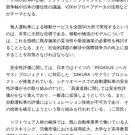
ークルOSのAPI公開、ソフトウェアデファインドビークル開発の
競争軸や日本の優位性の議論、V2Xやプローブデータの活用など
がテーマとなる。
無人運転車による移動サービスを全国50カ所で実現するという
のは、非常に大胆な目標である。移動や物流のモデルについて
は、これを指標に既存施策の妥当性や新規施策の必要性を検討す
ることとなる。また、社会的課題の解決や国際競争力の向上に資
することを目指さなければならない。
安全性評価に関しては、日本ではドイツの「PEGASUS（ペガ
サス）プロジェクト」に対応した「SAKURA（サクラ）プロジェ
クト」が推進されている。シナリオベースでの自動運転車の安全
性評価がその取り組みの1つだ。「高速道路に関しては安全性評
価がかなり進んでおり、一般道に拡張しようとしている。また、
自動運転車の評価にはシミュレーション技術が不可欠であり、そ
の技術を確立しようという取り組みも行われている」（二宮氏）
ソフトウェア人材の確保では、既に自動車業界で働いている人
のリスキリング、労働市場における採用拡大、大学など高等教育