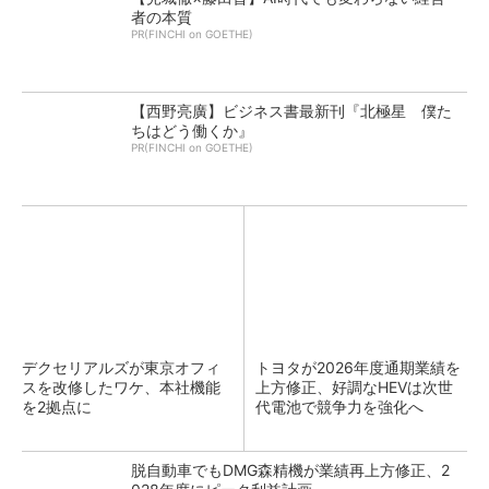
者の本質
PR(FINCHI on GOETHE)
【西野亮廣】ビジネス書最新刊『北極星 僕た
ちはどう働くか』
PR(FINCHI on GOETHE)
デクセリアルズが東京オフィ
トヨタが2026年度通期業績を
スを改修したワケ、本社機能
上方修正、好調なHEVは次世
を2拠点に
代電池で競争力を強化へ
脱自動車でもDMG森精機が業績再上方修正、2