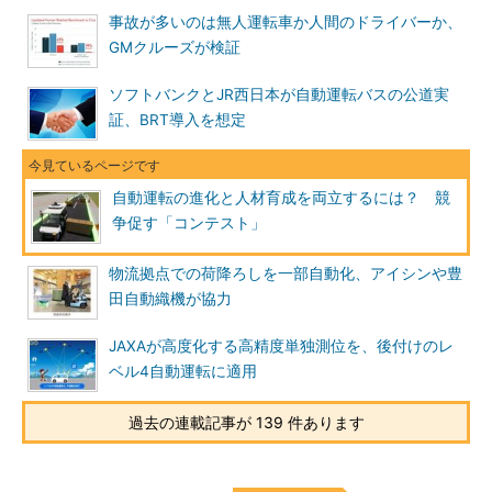
事故が多いのは無人運転車か人間のドライバーか、
GMクルーズが検証
ソフトバンクとJR西日本が自動運転バスの公道実
証、BRT導入を想定
自動運転の進化と人材育成を両立するには？ 競
争促す「コンテスト」
物流拠点での荷降ろしを一部自動化、アイシンや豊
田自動織機が協力
JAXAが高度化する高精度単独測位を、後付けのレ
ベル4自動運転に適用
過去の連載記事が 139 件あります