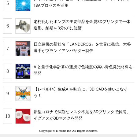
18Aプロセスを活用
老朽化したポンプの主要部品を金属3Dプリンタで一体
造形、納期を3分の1に短縮
日立建機の新社名「LANDCROS」を世界に発信、大谷
選手がブランドアンバサダー就任
AIと量子化学計算の連携で色純度の高い青色発光材料を
開発
【レベル14】生成AIを味方に、3D CADを使いこなそ
う！
新型コロナで深刻なマスク不足を3Dプリンタで解消、
イグアスが3Dマスクを開発
Copyright © ITmedia Inc. All Rights Reserved.