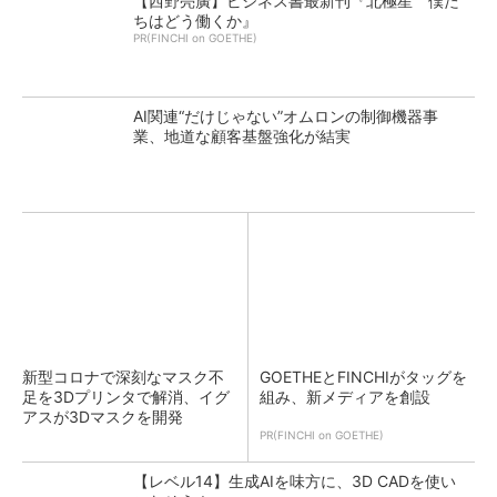
【西野亮廣】ビジネス書最新刊『北極星 僕た
ちはどう働くか』
PR(FINCHI on GOETHE)
AI関連“だけじゃない”オムロンの制御機器事
業、地道な顧客基盤強化が結実
新型コロナで深刻なマスク不
GOETHEとFINCHIがタッグを
足を3Dプリンタで解消、イグ
組み、新メディアを創設
アスが3Dマスクを開発
PR(FINCHI on GOETHE)
【レベル14】生成AIを味方に、3D CADを使い