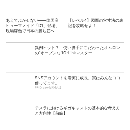
あえて歩かせない――準国産
【レベル4】図面の穴寸法の表
ヒューマノイド「D1」登場、
記を攻略せよ！
現場稼働で日本の勝ち筋へ
異例ヒット？ 使い勝手にこだわったオムロン
の“オープンな”IO-Linkマスター
SNSアカウントを着実に成長。実はみんなココ
使ってます。
PR(Dreaw合同会社)
テスラにおけるギガキャストの基本的な考え方
と方向性【前編】