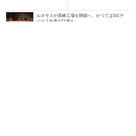
ルネサスが高崎工場を閉鎖へ、かつてはSiCデ
バイス生産の計画も
【西野亮廣】ビジネス書最新刊『北極星 僕た
ちはどう働くか』
PR(FINCHI on GOETHE)
NVIDIAがアステラスや富士フイルムと連携、AI
で医療分野支援へ