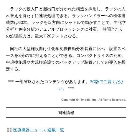
ラックの投入口と搬出口が分かれた構造を採用し、ラックの入
れ替えを待たずに連続処理できる。ラックハンドラーへの検体搭
載数は60本。ラックを双方向にシャトルで動かすことで、生化学
分析と免疫分析のデュアルプロセッシングに対応。1時間当たり
の処理能力は、最大1120テストとなる。
同社の大型施設向け生化学免疫自動分析装置に比べ、設置スペ
ースを3分の1に抑えることができる。コンパクトサイズのため、
中規模施設や大規模施設でのバックアップ装置としての導入を想
定する。
*** 一部省略されたコンテンツがあります。
PC版でご覧くださ
い。
***
Copyright © ITmedia, Inc. All Rights Reserved.
関連情報
医療機器ニュース 連載一覧