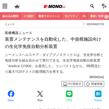
組み込み開発
メカ設計
製造マネジメント
モビリティ
FA
素材／化学
ニュース
2023年8月17日
医療機器ニュース
装置メンテナンスを自動化した、中規模施設向け
の生化学免疫自動分析装置
シーメンスヘルスケア・ダイアグノスティクスは、生化学分析と
免疫分析を組み合わせて実行できる、生化学免疫自動分析装置
「Atellica CI1900」を発売した。コンパクトながら、1時間当た
り最大1120テストの処理能力を有する。
[MONOist]
PC用表示
関連情報
Share
Post
LINE
Hatena