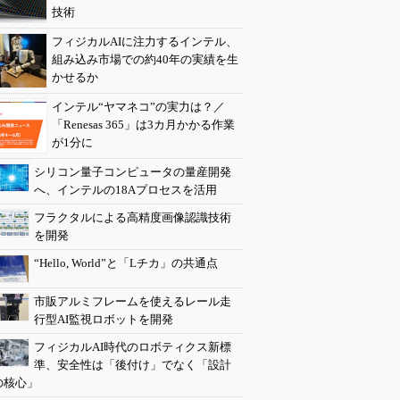
技術
フィジカルAIに注力するインテル、
組み込み市場での約40年の実績を生
かせるか
インテル“ヤマネコ”の実力は？／
「Renesas 365」は3カ月かかる作業
が1分に
シリコン量子コンピュータの量産開発
へ、インテルの18Aプロセスを活用
フラクタルによる高精度画像認識技術
を開発
“Hello, World”と「Lチカ」の共通点
市販アルミフレームを使えるレール走
行型AI監視ロボットを開発
フィジカルAI時代のロボティクス新標
準、安全性は「後付け」でなく「設計
の核心」