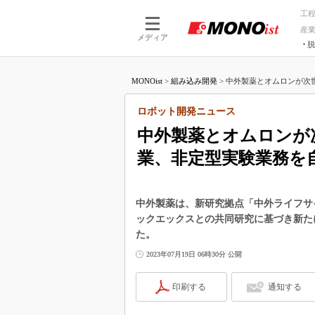
工
産
メディア
脱
つながる技術
AI×技術
MONOist
>
組み込み開発
>
中外製薬とオムロンが次世
つながる工場
AI×設備
つながるサービ
Physical
ロボット開発ニュース
中外製薬とオムロンが
業、非定型実験業務を
中外製薬は、新研究拠点「中外ライフサ
ックエックスとの共同研究に基づき新た
た。
2023年07月19日 06時30分 公開
印刷する
通知する