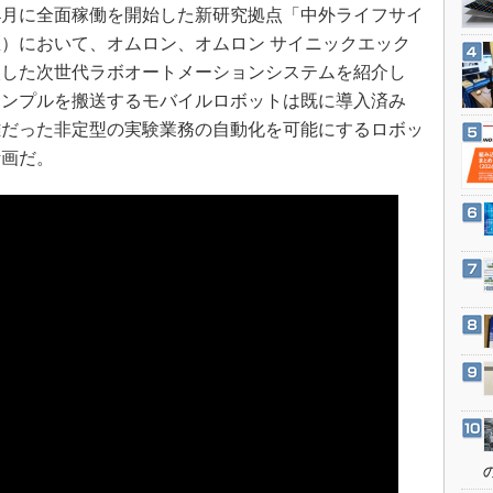
3Dプリンタ
年4月に全面稼働を開始した新研究拠点「中外ライフサイ
産業オープンネット展
デジタルツインとCAE
）において、オムロン、オムロン サイニックエック
入した次世代ラボオートメーションシステムを紹介し
S＆OP
サンプルを搬送するモバイルロボットは既に導入済み
インダストリー4.0
困難だった非定型の実験業務の自動化を可能にするロボッ
イノベーション
計画だ。
製造業ビッグデータ
メイドインジャパン
植物工場
知財マネジメント
海外生産
グローバル設計・開発
制御セキュリティ
新型コロナへの対応