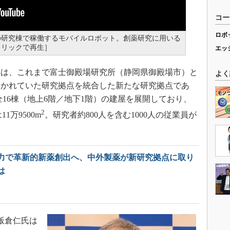
コー
ロボ
の研究棟で稼働するモバイルロボット。創薬研究に用いる
クリックで再生］
エッ
は、これまで富士御殿場研究所（静岡県御殿場市）と
よく
分かれていた研究拠点を統合した新たな研究拠点であ
16棟（地上6階／地下1階）の建屋を展開しており、
2
1万9500m
。研究者約800人を含む1000人の従業員が
力で革新的新薬創出へ、中外製薬が新研究拠点に取り
は
飯倉仁氏は