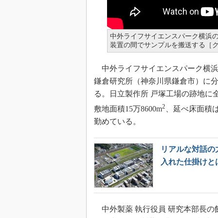
中外ライフサイエンスパーク横浜
装置の間でサンプルを搬送する［
中外ライフサイエンスパーク横浜
鎌倉研究所（神奈川県鎌倉市）に
る。日立製作所 戸塚工場の跡地に全
2
敷地面積15万8600m
、延べ床面積は1
勤めている。
リアルな対話の
入れた仕掛けと
中外製薬 執行役員 研究本部長の