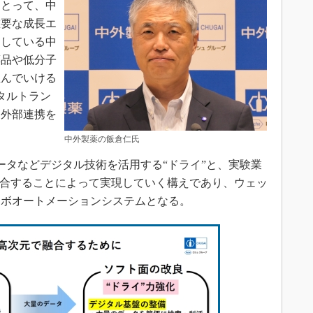
にとって、中
重要な成長エ
力している中
薬品や低分子
組んでいける
タルトラン
／外部連携を
中外製薬の飯倉仁氏
タなどデジタル技術を活用する“ドライ”と、実験業
融合することによって実現していく構えであり、ウェッ
ラボオートメーションシステムとなる。