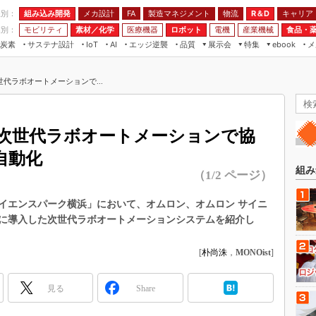
程別：
組み込み開発
メカ設計
製造マネジメント
物流
R＆D
キャリア
FA
業別：
モビリティ
素材／化学
医療機器
ロボット
電機
産業機械
食品・
炭素
サステナ設計
エッジ逆襲
品質
展示会
特集
メ
IoT
AI
ebook
伝承
組み込み開発
CEATEC
読者調査まとめ
編集後記
代ラボオートメーションで...
JIMTOF
保全
メカ設計
つながるクルマ
組込み/エッジ コンピューティング
ス
 AI
製造マネジメント
5G
展＆IoT/5Gソリューション展
VR／AR
FA
次世代ラボオートメーションで協
IIFES
モビリティ
フィールドサービス
自動化
国際ロボット展
素材／化学
FPGA
組み
（1/2 ページ）
ジャパンモビリティショー
組み込み画像技術
TECHNO-FRONTIER
イエンスパーク横浜」において、オムロン、オムロン サイニ
組み込みモデリング
に導入した次世代ラボオートメーションシステムを紹介し
人テク展
Windows Embedded
スマート工場EXPO
[
朴尚洙
，
MONOist
]
車載ソフト開発
EdgeTech+
ISO26262
日本ものづくりワールド
見る
Share
無償設計ツール
AUTOMOTIVE WORLD