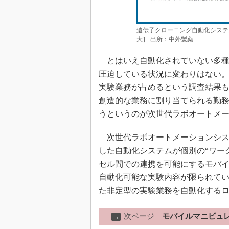
遺伝子クローニング自動化システ
大］ 出所：中外製薬
とはいえ自動化されていない多種
圧迫している状況に変わりはない。
実験業務が占めるという調査結果
創造的な業務に割り当てられる勤
うというのが次世代ラボオートメ
次世代ラボオートメーションシス
した自動化システムが個別の“ワー
セル間での連携を可能にするモバイ
自動化可能な実験内容が限られて
た非定型の実験業務を自動化する
次ページ
モバイルマニピュ
→