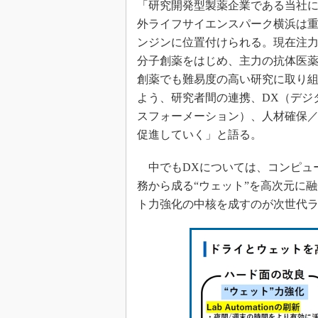
「研究開発型製薬企業である当社
外ライフサイエンスパーク横浜は
ンジンに位置付けられる。現在注
分子創薬をはじめ、主力の抗体医
創薬でも難易度の高い研究に取り
よう、研究者間の連携、DX（デジ
スフォーメーション）、人材確保
促進していく」と語る。
中でもDXについては、コンピュー
務から成る“ウェット”を高次元に
ト力強化の中核を成すのが次世代