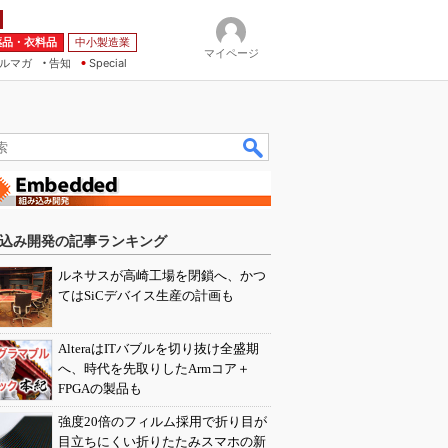
薬品・衣料品
中小製造業
マイページ
ルマガ
告知
Special
込み開発の記事ランキング
ルネサスが高崎工場を閉鎖へ、かつ
てはSiCデバイス生産の計画も
AlteraはITバブルを切り抜け全盛期
へ、時代を先取りしたArmコア＋
FPGAの製品も
強度20倍のフィルム採用で折り目が
目立ちにくい折りたたみスマホの新