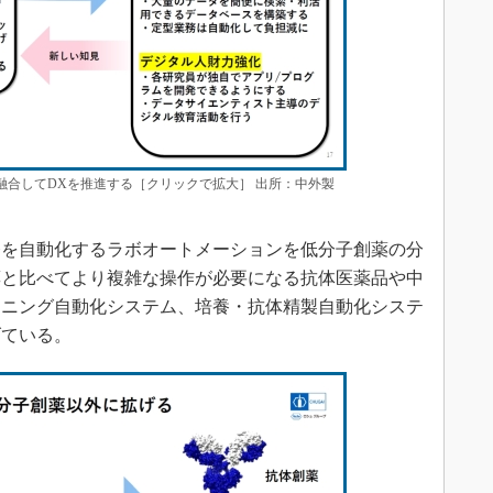
に融合してDXを推進する［クリックで拡大］ 出所：中外製
を自動化するラボオートメーションを低分子創薬の分
薬と比べてより複雑な操作が必要になる抗体医薬品や中
ーニング自動化システム、培養・抗体精製自動化システ
げている。