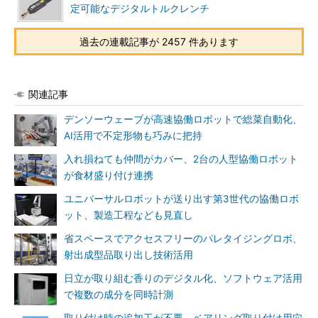
定可能なデジタルトルクレンチ
過去の連載記事が 2457 件あります
関連記事
デンソーウェーブが高速協働ロボットで総菜自動化、
AI活用で不定形物も巧みに把持
入れ損ねても仲間がカバー、2台の人型協働ロボット
が食材盛り付け連携
ユニバーサルロボットが送り出す第3世代の協働ロボ
ット、製造工程なども見直し
省スペースでアクセスフリーのパレタイジングロボ、
射出成型品取り出し技術活用
日立が取り組む香りのデジタル化、ソフトウェア活用
で複数の成分を同時計測