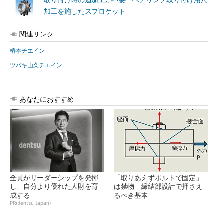
取り付け時の追加工が不要、ベアリング取り付け用穴
加工を施したスプロケット
関連リンク
椿本チエイン
ツバキ山久チエイン
あなたにおすすめ
全員がリーダーシップを発揮
「取りあえずボルトで固定」
し、自分より優れた人財を育
は禁物 締結部設計で押さえ
成する
るべき基本
PR(dentsu Japan)