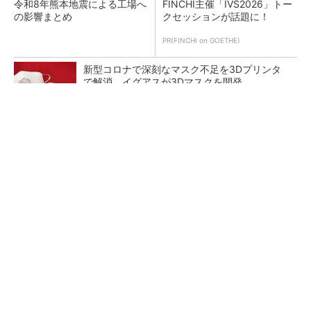
令和8年熊本地震による工場へ
FINCHI主催「IVS2026」トー
の影響まとめ
クセッションが話題に！
PR(FINCHI on GOETHE)
新型コロナで深刻なマスク不足を3Dプリンタ
で解消、イグアスが3Dマスクを開発
【レベル14】生成AIを味方に、3D CADを使い
こなそう！
狭小な駐車場に、シャープがポールカメラ式製
品発表 市場シェア10％目指す