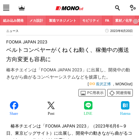
組み込み開発
メカ設計
製造マネジメント
モビリティ
FA
素材／化学
ニュース
2023年6月20日
FOOMA JAPAN 2023
ベルトコンベヤーがくねくね動く、稼働中の搬送
方向変更も容易に
椿本チエインは「FOOMA JAPAN 2023」に出展し、開発中の動
きながら曲がるコンベヤーシステムなどを披露した。
[
長沢正博
，MONOist]
PC用表示
関連情報
Share
Post
LINE
Hatena
椿本チエインは「FOOMA JAPAN 2023」（2023年6月6～9
日、東京ビッグサイト）に出展し、開発中の動きながら曲がるコ