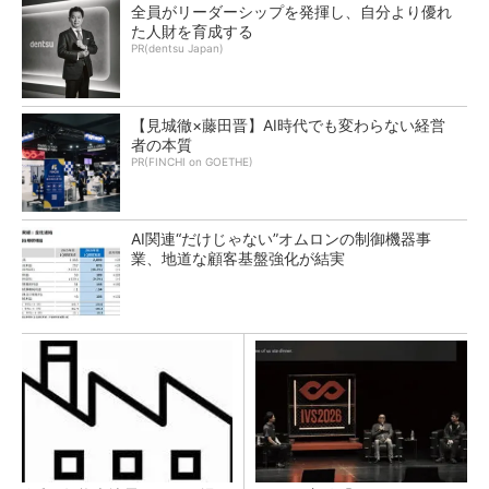
全員がリーダーシップを発揮し、自分より優れ
た人財を育成する
PR(dentsu Japan)
【見城徹×藤田晋】AI時代でも変わらない経営
者の本質
PR(FINCHI on GOETHE)
AI関連“だけじゃない”オムロンの制御機器事
業、地道な顧客基盤強化が結実