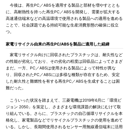
今後は、再生PC／ABSを適用する製品と部材を増やすととも
に、高耐熱性を持った再生PC／ABSを開発し、需要が拡大する
高速通信端末などの高温環境で使用される製品への適用を進める
ことで、社会課題である持続可能な生産消費形態の確保に役立
つ。
家電リサイクル由来の再生PC/ABSを製品に適用した経緯
家電リサイクル向けに回収されたプラスチックは、耐久性など
の性能が劣化しており、その劣化の程度は回収品によってさまざ
まだ。一方、PC／ABSは使用される製品によって特性が異な
り、回収されたPC／ABSには多様な種類が存在するため、安定
した耐久性と難燃性を有する再生PC／ABSを生成することは困
難だった。
こういった状況を踏まえて、三菱電機は2019年6月に「環境ビ
ジョン 2050」を策定し、さまざまな環境課題の解決にむけて取
り組んでいる。さらに、プラスチックの自己循環リサイクルを本
格化し、家電製品などでリサイクルプラスチックの使用を進めて
いる。しかし、長期間使用されるセンサー用無線通信端末に活用