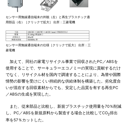
センサー用無線通信端末の外観（左）と再生プラスチック適
用部品（右）［クリックで拡大］ 出所：三菱電機
センサー用無線通信端末の仕様［クリックで拡大］ 出所：三
菱電機
加えて、同社の家電リサイクル事業で回収されたPC／ABSを
使用することで、サーキュラーエコノミーの実現に貢献するだけ
でなく、リサイクル材を国内で調達することにより、為替や国際
情勢の影響を受けにくい持続的な供給体制を構築した。劣化度合
いが混在する回収素材からでも、安定した品質を有する再生PC
／ABSの生成を実現した。
また、従来部品と比較し、新規プラスチック使用量を70％削減
し、PC／ABSを新規原料から製造する場合と比較してCO
排出
2
率を57％カットした。