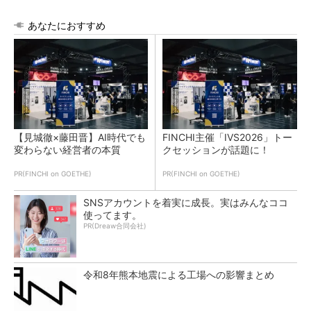
あなたにおすすめ
【見城徹×藤田晋】AI時代でも
FINCHI主催「IVS2026」トー
変わらない経営者の本質
クセッションが話題に！
PR(FINCHI on GOETHE)
PR(FINCHI on GOETHE)
SNSアカウントを着実に成長。実はみんなココ
使ってます。
PR(Dreaw合同会社)
令和8年熊本地震による工場への影響まとめ