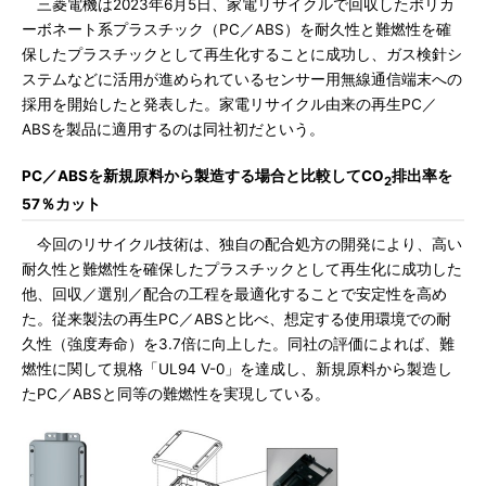
三菱電機は2023年6月5日、家電リサイクルで回収したポリカ
ーボネート系プラスチック（PC／ABS）を耐久性と難燃性を確
保したプラスチックとして再生化することに成功し、ガス検針シ
ステムなどに活用が進められているセンサー用無線通信端末への
採用を開始したと発表した。家電リサイクル由来の再生PC／
ABSを製品に適用するのは同社初だという。
PC／ABSを新規原料から製造する場合と比較してCO
排出率を
2
57％カット
今回のリサイクル技術は、独自の配合処方の開発により、高い
耐久性と難燃性を確保したプラスチックとして再生化に成功した
他、回収／選別／配合の工程を最適化することで安定性を高め
た。従来製法の再生PC／ABSと比べ、想定する使用環境での耐
久性（強度寿命）を3.7倍に向上した。同社の評価によれば、難
燃性に関して規格「UL94 V-0」を達成し、新規原料から製造し
たPC／ABSと同等の難燃性を実現している。