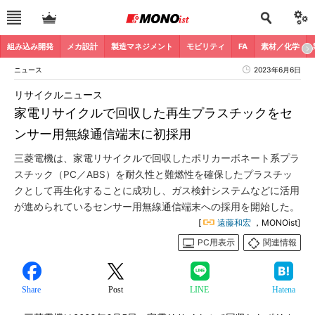
組み込み開発
メカ設計
製造マネジメント
モビリティ
FA
素材／化学
ニュース
2023年6月6日
リサイクルニュース
家電リサイクルで回収した再生プラスチックをセ
ンサー用無線通信端末に初採用
三菱電機は、家電リサイクルで回収したポリカーボネート系プラ
スチック（PC／ABS）を耐久性と難燃性を確保したプラスチッ
クとして再生化することに成功し、ガス検針システムなどに活用
が進められているセンサー用無線通信端末への採用を開始した。
[
遠藤和宏
，MONOist]
PC用表示
関連情報
Share
Post
LINE
Hatena