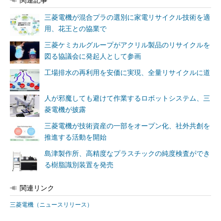
三菱電機が混合プラの選別に家電リサイクル技術を適
用、花王との協業で
三菱ケミカルグループがアクリル製品のリサイクルを
図る協議会に発起人として参画
工場排水の再利用を安価に実現、全量リサイクルに道
人が邪魔しても避けて作業するロボットシステム、三
菱電機が披露
三菱電機が技術資産の一部をオープン化、社外共創を
推進する活動を開始
島津製作所、高精度なプラスチックの純度検査ができ
る樹脂識別装置を発売
関連リンク
三菱電機（ニュースリリース）