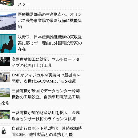
スター
医療機器部品の生産拠点へ、オリン
パス長野事業場で最新設備に機能集
約
牧野フ、日本産業推進機構の買収提
案に応じず 理由に外国籍投資家の
存在
高硬度材加工に対応、マルチローラタ
イプの鏡面仕上げ工具
DMPがフィジカルAI実装向け新拠点を
開所、次世代SoCやAMRデモを披露
三菱電機が米国でデータセンター冷却
機器の工場設立、自動車用電装品工場
を改修
三菱電機が知的財産活用を拡大、金属
腐食センサー技術のライセンス供与
自律走行ロボット第2世代 連続稼働時
間3.6倍、他社製品との連携も可能