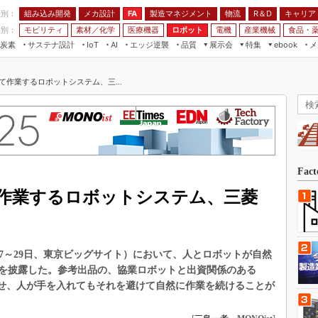
程別：
組み込み開発
メカ設計
製造マネジメント
物流
R＆D
キャリア
FA
業別：
モビリティ
素材／化学
医療機器
ロボット
電機
産業機械
食品・
炭素
サステナ設計
エッジ逆襲
品質
展示会
特集
メ
IoT
AI
ebook
伝承
組み込み開発
CEATEC
読者調査まとめ
編集後記
て作業するロボットシステム、三...
JIMTOF
保全
メカ設計
つながるクルマ
組込み/エッジ コンピューティング
ス
 AI
製造マネジメント
5G
展＆IoT/5Gソリューション展
VR／AR
FA
IIFES
モビリティ
フィールドサービス
国際ロボット展
素材／化学
FPGA
Fac
ジャパンモビリティショー
組み込み画像技術
作業するロボットシステム、三菱
TECHNO-FRONTIER
組み込みモデリング
人テク展
Windows Embedded
スマート工場EXPO
年11月27～29日、東京ビッグサイト）において、人とロボットが自然
車載ソフト開発
EdgeTech+
を披露した。参考出品の、協業ロボットと出資関係のある
ISO26262
どを組み合わせ、人が手を入れてもそれを避けて自然に作業を続けることが
日本ものづくりワールド
無償設計ツール
AUTOMOTIVE WORLD