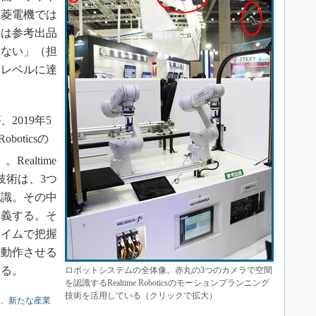
三菱電機では
回は参考出品
えない」（担
いレベルに達
019年5
boticsの
）
。Realtime
グ技術は、3つ
認識。その中
定義する。そ
タイムで把握
を動作させる
ある。
ロボットシステムの全体像。赤丸の3つのカメラで空間
を認識するRealtime Roboticsのモーションプランニング
技術を活用している（クリックで拡大）
、新たな産業