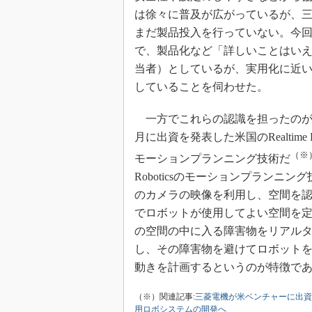
は徐々に普及が広がっているが、
まだ製品投入を行っていない。今
で、製品化など「詳しいことはい
当者）としているが、実用化に近
していることを伺わせた。
一方でこれらの認識を担ったのが、2
月に出資を発表した米国のRealtime Ro
（※
モーションプランニング技術だ
Roboticsのモーションプランニン
のカメラの映像を利用し、空間を
でロボットが使用してよい空間を
の空間の中に入る障害物をリアル
し、その障害物を避けてロボット
動きを計画するというのが特徴で
（※）関連記事:
三菱電機が米ベンチャーに出資
用ロボシステムの開発へ