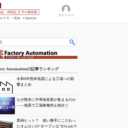
薬品・衣料品
中小製造業
マイページ
ルマガ
告知
Special
tory Automationの記事ランキング
令和8年熊本地震による工場への影
響まとめ
なぜ熊本に半導体産業が集まるのか
――地震で工場稼働停止相次ぐ
異例ヒット？ 使い勝手にこだわっ
たオムロンの“オープンな”IO-Linkマ