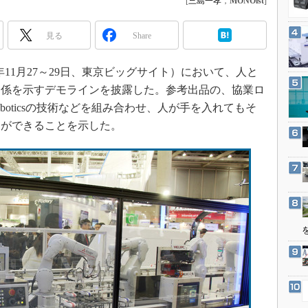
[
三島一孝
，
MONOist
]
3Dプリンタ
産業オープンネット展
デジタルツインとCAE
見る
Share
S＆OP
インダストリー4.0
19年11月27～29日、東京ビッグサイト）において、人と
関係を示すデモラインを披露した。参考出品の、協業ロ
イノベーション
 Roboticsの技術などを組み合わせ、人が手を入れてもそ
製造業ビッグデータ
とができることを示した。
メイドインジャパン
植物工場
知財マネジメント
海外生産
グローバル設計・開発
制御セキュリティ
新型コロナへの対応