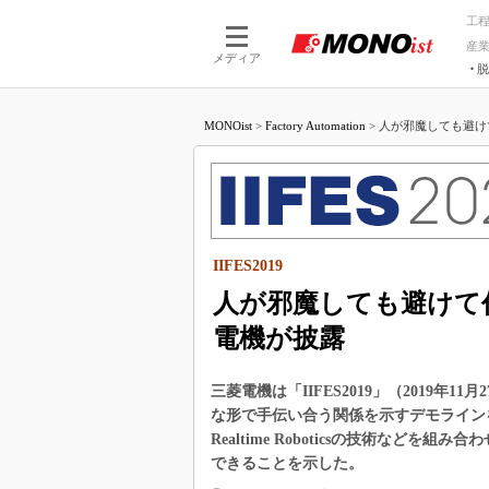
工
産
メディア
脱
つながる技術
AI×技術
MONOist
>
Factory Automation
>
人が邪魔しても避け
つながる工場
AI×設備
つながるサービ
Physical
IIFES2019
人が邪魔しても避けて
電機が披露
三菱電機は「IIFES2019」（2019
な形で手伝い合う関係を示すデモライン
Realtime Roboticsの技術な
できることを示した。