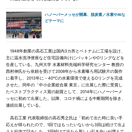
ハノーバーメッセが開幕、脱炭素／水素やAIな
どテーマに
1948年創業の高石工業は国内3カ所とベトナムに工場を設け、
主に温水洗浄便座など住宅設備向けにパッキンやOリングなどを
生産している。九州大学 水素材料先端科学研究センター 教授の
西村伸氏から依頼を受けて2008年から水素曝ろ用試験片の製作
に着手し、2013年に－40℃の水素環境で使えるOリングを完成
させた。同年の「中小企業総合展 東京」に出展した際に受賞し
たベストプラクティス賞の副賞として、2014年にハノーバーメ
ッセに初めて出展した。以降、コロナ禍による中断期間を除き、
連続出展している。
高石工業 代表取締役の高石秀之氏は「初めて出た時に良い手
応えが得られたので、1回ではもったいないから3回は続けて出よ
うと社内で話をした。3回続けて出たら新しい引き合いが増えて