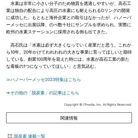
水素は非常に小さい分子のため物質を透過しやすいが、高石工
業は独自の配合により高圧の水素にも耐えられるOリングの開発
に成功した。もともと海外企業との取引はなかったが、ハノーバ
ーメッセに出展以降、のべ数十社にサンプルを求められ、実際に
欧州の水素ステーションに採用される例も出てきた。
高石氏は「水素は必ず大きくなっていく産業だと思う。これか
ら10年、20年かけてわれわれの大きな事業に育ってほしいと期待
している。創業100周年を迎えた時には、水素が高石工業の新た
な看板の1つになっていてほしい」と意気込む。
≫ハノーバーメッセ2023特集はこちら
⇒その他の「脱炭素」の記事はこちら
Copyright © ITmedia, Inc. All Rights Reserved.
関連情報
脱炭素 連載一覧