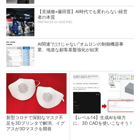
【見城徹×藤田晋】AI時代でも変わらない経営
者の本質
PR(FINCHI on GOETHE)
AI関連“だけじゃない”オムロンの制御機器事
業、地道な顧客基盤強化が結実
新型コロナで深刻なマスク不
【レベル14】生成AIを味方
足を3Dプリンタで解消、イグ
に、3D CADを使いこなそう！
アスが3Dマスクを開発