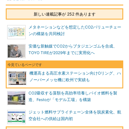
新しい連載記事が 252 件あります
メタネーションなどを想定したCO2バリューチェー
ンの構築を共同検討
安価な新触媒でCO2からブタジエンゴムを合成、
TOYO TIREが2029年までに実用化へ
機運高まる高圧水素ステーション向けOリング、ハ
ノーバーメッセ機に欧州で実績も
CO2吸収する藻類を高効率培養しバイオ燃料を製
造、Festoが「モデル工場」を構築
ジェット燃料サプライチェーン全体を脱炭素化、航
空会社への供給は国内初