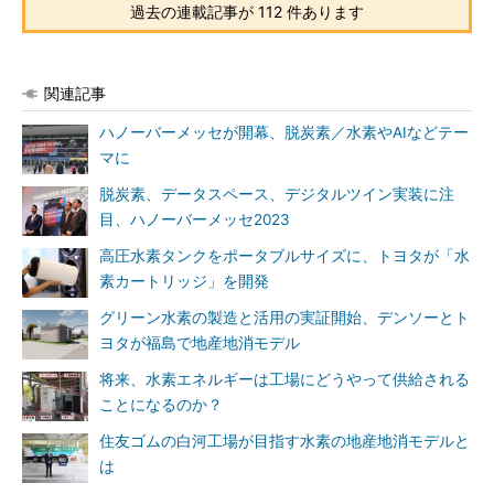
過去の連載記事が 112 件あります
関連記事
ハノーバーメッセが開幕、脱炭素／水素やAIなどテー
マに
脱炭素、データスペース、デジタルツイン実装に注
目、ハノーバーメッセ2023
高圧水素タンクをポータブルサイズに、トヨタが「水
素カートリッジ」を開発
グリーン水素の製造と活用の実証開始、デンソーとト
ヨタが福島で地産地消モデル
将来、水素エネルギーは工場にどうやって供給される
ことになるのか？
住友ゴムの白河工場が目指す水素の地産地消モデルと
は