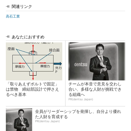
関連リンク
高石工業
あなたにおすすめ
「取りあえずボルトで固定」
チームが本音で意見を交わし
は禁物 締結部設計で押さえ
合い、多様な人財が挑戦でき
るべき基本
る組織へ
PR(dentsu Japan)
全員がリーダーシップを発揮し、自分より優れ
た人財を育成する
PR(dentsu Japan)