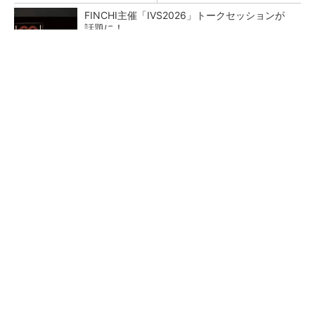
FINCHI主催「IVS2026」トークセッションが
話題に！
PR(FINCHI on GOETHE)
令和8年熊本地震による工場への影響まとめ
狭小な駐車場に、シャープがポールカメラ式製
品発表 市場シェア10％目指す