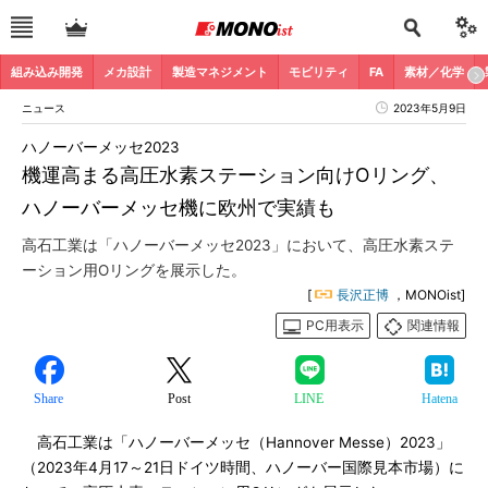
組み込み開発
メカ設計
製造マネジメント
モビリティ
FA
素材／化学
ニュース
2023年5月9日
ハノーバーメッセ2023
機運高まる高圧水素ステーション向けOリング、
ハノーバーメッセ機に欧州で実績も
高石工業は「ハノーバーメッセ2023」において、高圧水素ステ
ーション用Oリングを展示した。
[
長沢正博
，MONOist]
PC用表示
関連情報
Share
Post
LINE
Hatena
高石工業は「ハノーバーメッセ（Hannover Messe）2023」
（2023年4月17～21日ドイツ時間、ハノーバー国際見本市場）に