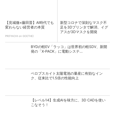
【見城徹×藤田晋】AI時代でも
新型コロナで深刻なマスク不
変わらない経営者の本質
足を3Dプリンタで解消、イグ
アスが3Dマスクを開発
PR(FINCHI on GOETHE)
BYDの軽EV「ラッコ」は世界初の軽SDV、新開
発の「X-PACK」に電動システ...
ペロブスカイト太陽電池の量産に有効なイン
ク、従来比で1.5倍の性能向上
【レベル14】生成AIを味方に、3D CADを使い
こなそう！