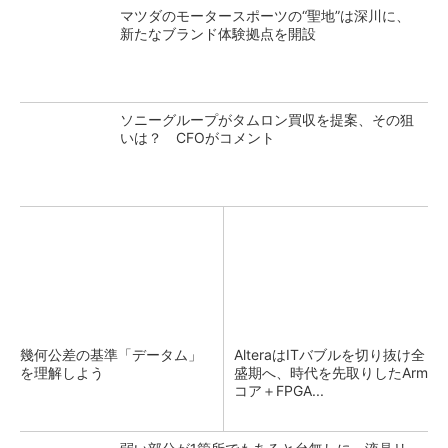
マツダのモータースポーツの“聖地”は深川に、
新たなブランド体験拠点を開設
ソニーグループがタムロン買収を提案、その狙
いは？ CFOがコメント
幾何公差の基準「データム」
AlteraはITバブルを切り抜け全
を理解しよう
盛期へ、時代を先取りしたArm
コア＋FPGA...