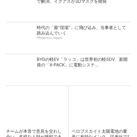
で解消、イグアスが3Dマスクを開発
時代の「最"現場"」に飛び込み、当事者として
踏み込んでいく
PR(dentsu Japan)
BYDの軽EV「ラッコ」は世界初の軽SDV、新開
発の「X-PACK」に電動システ...
チームが本音で意見を交わし
ペロブスカイト太陽電池の量
合い、多様な人財が挑戦でき
産に有効なインク、従来比で1.