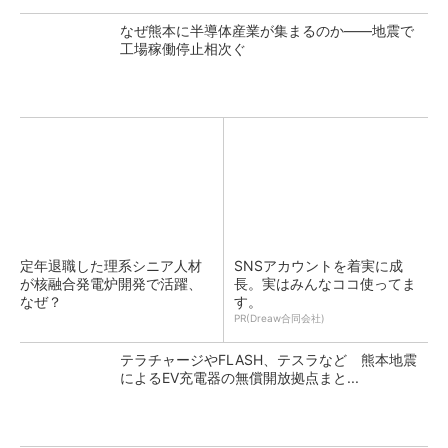
なぜ熊本に半導体産業が集まるのか――地震で
工場稼働停止相次ぐ
定年退職した理系シニア人材
SNSアカウントを着実に成
が核融合発電炉開発で活躍、
長。実はみんなココ使ってま
なぜ？
す。
PR(Dreaw合同会社)
テラチャージやFLASH、テスラなど 熊本地震
によるEV充電器の無償開放拠点まと...