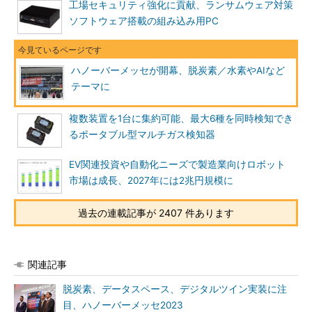
工場セキュリティ強化に貢献、ランサムウェア対策
ソフトウェア搭載の組み込み用PC
ハノーバーメッセが開幕、脱炭素／水素やAIなど
テーマに
複数装置を1台に集約可能、最大6種を同時検知でき
るポータブル型マルチガス検知器
EV関連投資や自動化ニーズで製造業向けロボット
市場は成長、2027年には2兆円規模に
過去の連載記事が 2407 件あります
関連記事
脱炭素、データスペース、デジタルツイン実装に注
目、ハノーバーメッセ2023