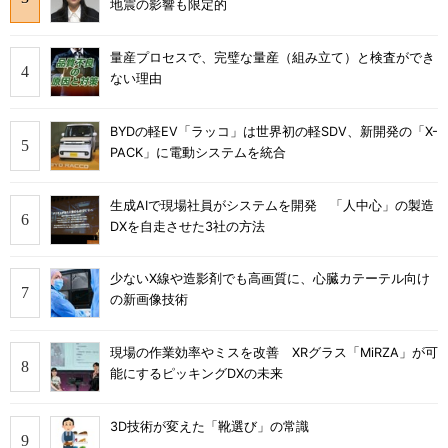
地震の影響も限定的
量産プロセスで、完璧な量産（組み立て）と検査ができ
ない理由
BYDの軽EV「ラッコ」は世界初の軽SDV、新開発の「X-
PACK」に電動システムを統合
生成AIで現場社員がシステムを開発 「人中心」の製造
DXを自走させた3社の方法
少ないX線や造影剤でも高画質に、心臓カテーテル向け
の新画像技術
現場の作業効率やミスを改善 XRグラス「MiRZA」が可
能にするピッキングDXの未来
3D技術が変えた「靴選び」の常識