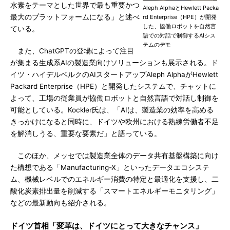
水素をテーマとした世界で最も重要かつ
Aleph AlphaとHewlett Packa
最大のプラットフォームになる」と述べ
rd Enterprise（HPE）が開発
した、協働ロボットを自然言
ている。
語での対話で制御するAIシス
テムのデモ
また、ChatGPTの登場によって注目
が集まる生成系AIの製造業向けソリューションも展示される。ド
イツ・ハイデルベルクのAIスタートアップAleph AlphaがHewlett
Packard Enterprise（HPE）と開発したシステムで、チャットに
よって、工場の従業員が協働ロボットと自然言語で対話し制御を
可能としている。Kockler氏は、「AIは、製造業の効率を高める
きっかけになると同時に、ドイツや欧州における熟練労働者不足
を解消しうる、重要な要素だ」と語っている。
このほか、メッセでは製造業全体のデータ共有基盤構築に向け
た構想である「Manufacturing-X」といったデータエコシステ
ム、機械レベルでのエネルギー消費の特定と最適化を支援し、二
酸化炭素排出量を削減する「スマートエネルギーモニタリング」
などの最新動向も紹介される。
ドイツ首相「変革は、ドイツにとって大きなチャンス」