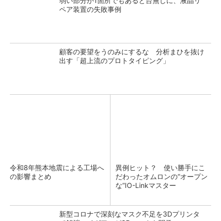
弱い部分が1箇所でもあると台無しに、液晶リ
ペア装置の失敗事例
顧客の要望をうのみにするな 分析まひを抜け
出す「超上流のプロトタイピング」
令和8年熊本地震による工場へ
異例ヒット？ 使い勝手にこ
の影響まとめ
だわったオムロンの“オープン
な”IO-Linkマスター
新型コロナで深刻なマスク不足を3Dプリンタ