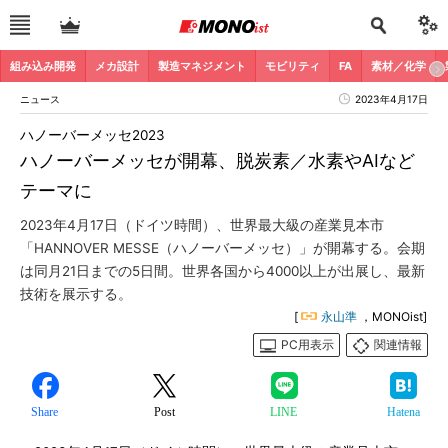
組み込み開発
メカ設計
製造マネジメント
モビリティ
FA
素材／化学
ニュース
2023年4月17日
ハノーバーメッセ2023
ハノーバーメッセが開幕、脱炭素／水素やAIなど
テーマに
2023年4月17日（ドイツ時間）、世界最大級の産業見本市
「HANNOVER MESSE（ハノーバーメッセ）」が開幕する。会期
は同月21日までの5日間。世界各国から4000以上が出展し、最新
技術を展示する。
[
永山準
，MONOist]
PC用表示
関連情報
Share
Post
LINE
Hatena