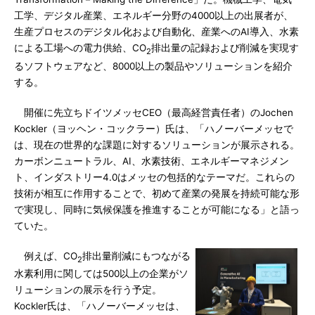
工学、デジタル産業、エネルギー分野の4000以上の出展者が、
生産プロセスのデジタル化および自動化、産業へのAI導入、水素
による工場への電力供給、CO
排出量の記録および削減を実現す
2
るソフトウェアなど、8000以上の製品やソリューションを紹介
する。
開催に先立ちドイツメッセCEO（最高経営責任者）のJochen
Kockler（ヨッヘン・コックラー）氏は、「ハノーバーメッセで
は、現在の世界的な課題に対するソリューションが展示される。
カーボンニュートラル、AI、水素技術、エネルギーマネジメン
ト、インダストリー4.0はメッセの包括的なテーマだ。これらの
技術が相互に作用することで、初めて産業の発展を持続可能な形
で実現し、同時に気候保護を推進することが可能になる」と語っ
ていた。
例えば、CO
排出量削減にもつながる
2
水素利用に関しては500以上の企業がソ
リューションの展示を行う予定。
Kockler氏は、「ハノーバーメッセは、