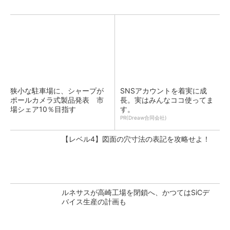
狭小な駐車場に、シャープが
SNSアカウントを着実に成
ポールカメラ式製品発表 市
長。実はみんなココ使ってま
場シェア10％目指す
す。
PR(Dreaw合同会社)
【レベル4】図面の穴寸法の表記を攻略せよ！
ルネサスが高崎工場を閉鎖へ、かつてはSiCデ
バイス生産の計画も