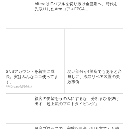
AlteraはITバブルを切り抜け全盛期へ、時代を
先取りしたArmコア＋FPGA...
SNSアカウントを着実に成
弱い部分が1箇所でもあると台
長。実はみんなココ使ってま
無しに、液晶リペア装置の失
す。
敗事例
PR(Dreaw合同会社)
顧客の要望をうのみにするな 分析まひを抜け
出す「超上流のプロトタイピング」
量産プロセスで、完璧な量産（組み立て）と検