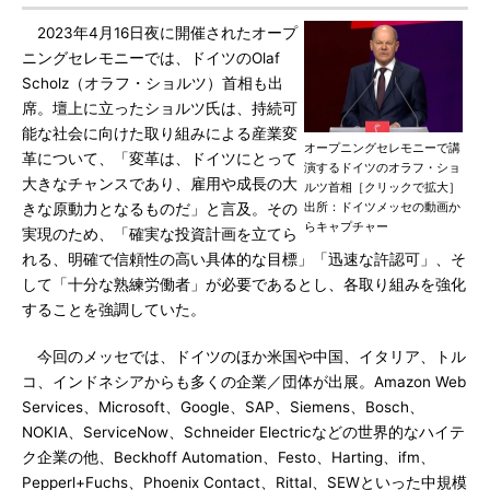
2023年4月16日夜に開催されたオープ
ニングセレモニーでは、ドイツのOlaf
Scholz（オラフ・ショルツ）首相も出
席。壇上に立ったショルツ氏は、持続可
能な社会に向けた取り組みによる産業変
オープニングセレモニーで講
革について、「変革は、ドイツにとって
演するドイツのオラフ・ショ
大きなチャンスであり、雇用や成長の大
ルツ首相［クリックで拡大］
出所：ドイツメッセの動画か
きな原動力となるものだ」と言及。その
らキャプチャー
実現のため、「確実な投資計画を立てら
れる、明確で信頼性の高い具体的な目標」「迅速な許認可」、そ
して「十分な熟練労働者」が必要であるとし、各取り組みを強化
することを強調していた。
今回のメッセでは、ドイツのほか米国や中国、イタリア、トル
コ、インドネシアからも多くの企業／団体が出展。Amazon Web
Services、Microsoft、Google、SAP、Siemens、Bosch、
NOKIA、ServiceNow、Schneider Electricなどの世界的なハイテ
ク企業の他、Beckhoff Automation、Festo、Harting、ifm、
Pepperl+Fuchs、Phoenix Contact、Rittal、SEWといった中規模