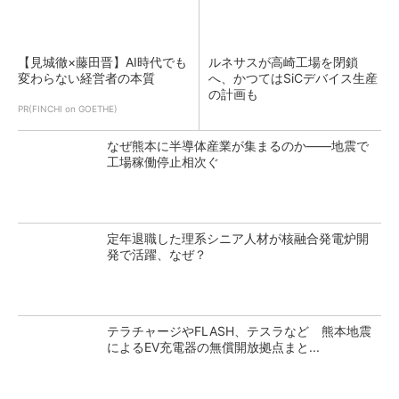
【見城徹×藤田晋】AI時代でも
ルネサスが高崎工場を閉鎖
変わらない経営者の本質
へ、かつてはSiCデバイス生産
の計画も
PR(FINCHI on GOETHE)
なぜ熊本に半導体産業が集まるのか――地震で
工場稼働停止相次ぐ
定年退職した理系シニア人材が核融合発電炉開
発で活躍、なぜ？
テラチャージやFLASH、テスラなど 熊本地震
によるEV充電器の無償開放拠点まと...