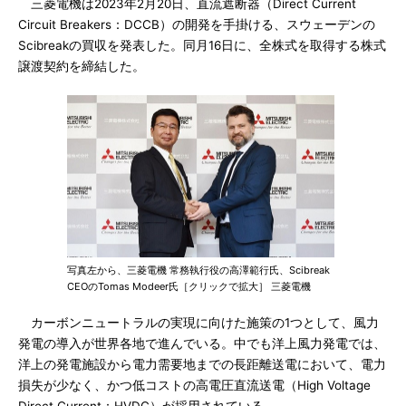
三菱電機は2023年2月20日、直流遮断器（Direct Current
Circuit Breakers：DCCB）の開発を手掛ける、スウェーデンの
Scibreakの買収を発表した。同月16日に、全株式を取得する株式
譲渡契約を締結した。
写真左から、三菱電機 常務執行役の高澤範行氏、Scibreak
CEOのTomas Modeer氏［クリックで拡大］ 三菱電機
カーボンニュートラルの実現に向けた施策の1つとして、風力
発電の導入が世界各地で進んでいる。中でも洋上風力発電では、
洋上の発電施設から電力需要地までの長距離送電において、電力
損失が少なく、かつ低コストの高電圧直流送電（High Voltage