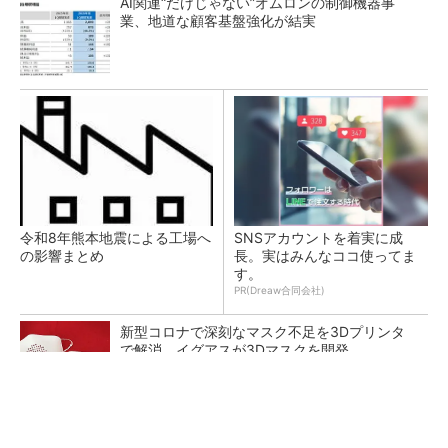
AI関連“だけじゃない”オムロンの制御機器事
業、地道な顧客基盤強化が結実
令和8年熊本地震による工場へ
SNSアカウントを着実に成
の影響まとめ
長。実はみんなココ使ってま
す。
PR(Dreaw合同会社)
新型コロナで深刻なマスク不足を3Dプリンタ
で解消、イグアスが3Dマスクを開発
【レベル14】生成AIを味方に、3D CADを使い