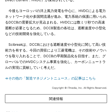
Direct Current：HVDC）が採用されている。
今後もヨーロッパの洋上風力発電を中心に、HVDCによる電力
ネットワーク化や多国間流通が進み、電力系統の保護に用いられ
るDCCBの需要拡大が見込まれる。HVDCには数ミリ秒での高速
遮断が必要となるため、DCCB製造の各社は、遮断速度や小型化
などの技術開発を強化している。
Scibreakは、DCCBにおける遮断速度や小型化に関して高い技
術力を有する。今回の買収により三菱電機は、その技術やノウハ
ウを取り入れることで、DCCBの早期製品化を目指す。また、グ
ローバルでのHVDCシステム事業を強化し、カーボンニュートラ
ルの実現に貢献していく考えだ。
⇒その他の「製造マネジメントニュース」の記事はこちら
Copyright © ITmedia, Inc. All Rights Reserved.
関連情報