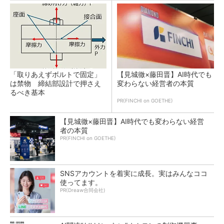
「取りあえずボルトで固定」
【見城徹×藤田晋】AI時代でも
は禁物 締結部設計で押さえ
変わらない経営者の本質
るべき基本
PR(FINCHI on GOETHE)
【見城徹×藤田晋】AI時代でも変わらない経営
者の本質
PR(FINCHI on GOETHE)
SNSアカウントを着実に成長。実はみんなココ
使ってます。
PR(Dreaw合同会社)