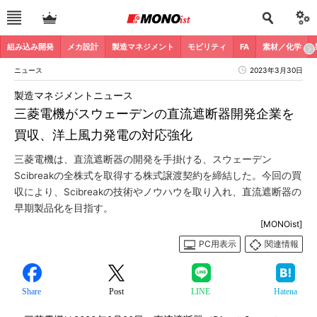
組み込み開発
メカ設計
製造マネジメント
モビリティ
FA
素材／化学
ニュース
2023年3月30日
製造マネジメントニュース
三菱電機がスウェーデンの直流遮断器開発企業を
買収、洋上風力発電の対応強化
三菱電機は、直流遮断器の開発を手掛ける、スウェーデン
Scibreakの全株式を取得する株式譲渡契約を締結した。今回の買
収により、Scibreakの技術やノウハウを取り入れ、直流遮断器の
早期製品化を目指す。
[MONOist]
PC用表示
関連情報
Share
Post
LINE
Hatena